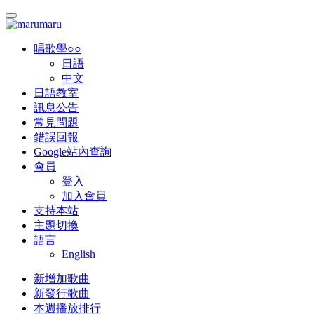
唱歌學○○
日語
中文
日語教室
訊息公告
常見問題
錯誤回報
Google站內查詢
會員
登入
加入會員
支持本站
主題切換
語言
English
新增加歌曲
新發行歌曲
本週播放排行