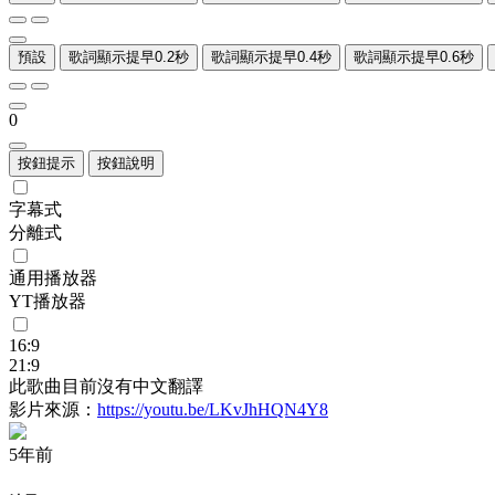
預設
歌詞顯示提早0.2秒
歌詞顯示提早0.4秒
歌詞顯示提早0.6秒
0
按鈕提示
按鈕說明
字幕式
分離式
通用播放器
YT播放器
16:9
21:9
此歌曲目前沒有中文翻譯
影片來源：
https://youtu.be/LKvJhHQN4Y8
5年前