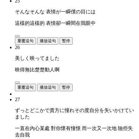
25
そんなそんな 表情が一瞬僕の目には
這樣的這樣的 表情卻一瞬間在我眼中
重覆這句
播放這句
暫停
26
美しく映ってました
映得無比楚楚動人啊
重覆這句
播放這句
暫停
27
ずっとどこかで貴方に憧れその度自分を失いかけてい
ました
一直在內心某處 對你懷有憧憬 而一次又一次地 險些失
去自我