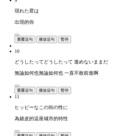
9
現れた君は
出現的你
重覆這句
播放這句
暫停
10
どうしたってどうしたって 進めないままだ
無論如何也無論如何也 一直不敢前進啊
重覆這句
播放這句
暫停
11
ヒッピーなこの街の性に
為嬉皮的這座城市的特性
重覆這句
播放這句
暫停