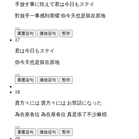
手放す事に怯えて君は今日もステイ
對放手一事感到畏懼 你今天也是留在原地
重覆這句
播放這句
暫停
17
君は今日もステイ
你今天也是留在原地
重覆這句
播放這句
暫停
18
貴方々には 貴方々には お世話になった
為在座各位 為在座各位 真是添了不少麻煩
重覆這句
播放這句
暫停
19