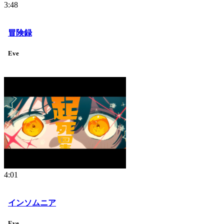
3:48
冒険録
Eve
4:01
インソムニア
Eve