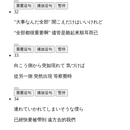
重覆這句
播放這句
暫停
32
"大事なんだ全部" 聞こえだけはいいけれど
“全部都很重要啊” 儘管是聽起來順耳而已
重覆這句
播放這句
暫停
33
向こう側から突如現れて 気づけば
從另一側 突然出現 等察覺時
重覆這句
播放這句
暫停
34
連れていかれてしまいそうな僕ら
已經快要被帶到 遠方去的我們