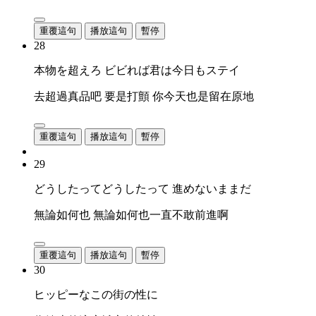
重覆這句
播放這句
暫停
28
本物を超えろ ビビれば君は今日もステイ
去超過真品吧 要是打顫 你今天也是留在原地
重覆這句
播放這句
暫停
29
どうしたってどうしたって 進めないままだ
無論如何也 無論如何也一直不敢前進啊
重覆這句
播放這句
暫停
30
ヒッピーなこの街の性に