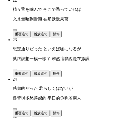
22
精々舌を噛んで そこで黙っていれば
充其量咬到舌頭 在那默默呆著
重覆這句
播放這句
暫停
23
想定通りだった といえば嘘になるが
就跟設想一模一樣了 雖然這麼說是在撒謊
重覆這句
播放這句
暫停
24
感傷的だった 君らしくはないが
儘管與多愁善感的 平日的你判若兩人
重覆這句
播放這句
暫停