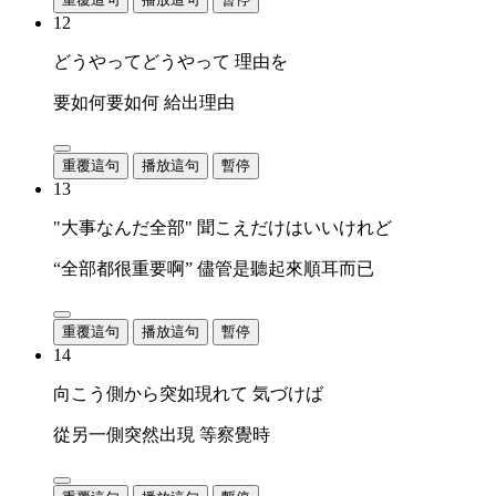
12
どうやってどうやって 理由を
要如何要如何 給出理由
重覆這句
播放這句
暫停
13
"大事なんだ全部" 聞こえだけはいいけれど
“全部都很重要啊” 儘管是聽起來順耳而已
重覆這句
播放這句
暫停
14
向こう側から突如現れて 気づけば
從另一側突然出現 等察覺時