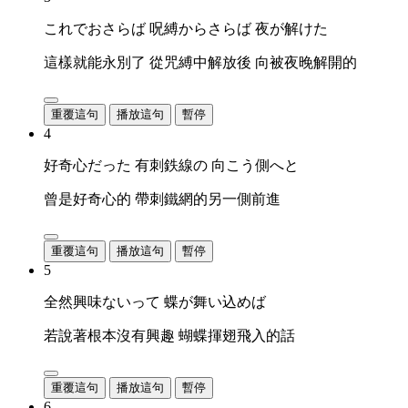
これでおさらば 呪縛からさらば 夜が解けた
這樣就能永別了 從咒縛中解放後 向被夜晚解開的
重覆這句
播放這句
暫停
4
好奇心だった 有刺鉄線の 向こう側へと
曾是好奇心的 帶刺鐵網的另一側前進
重覆這句
播放這句
暫停
5
全然興味ないって 蝶が舞い込めば
若說著根本沒有興趣 蝴蝶揮翅飛入的話
重覆這句
播放這句
暫停
6