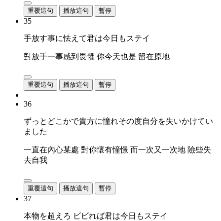
重覆這句
播放這句
暫停
35
手放す事に怯えて君は今日もステイ
對放手一事感到畏懼 你今天也是 留在原地
重覆這句
播放這句
暫停
36
ずっとどこかで貴方に憧れその度自分を失いかけてい
ました
一直在內心某處 對你懷有憧憬 而一次又一次地 險些失
去自我
重覆這句
播放這句
暫停
37
本物を超えろ ビビれば君は今日もステイ