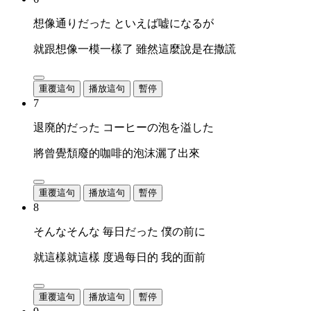
想像通りだった といえば嘘になるが
就跟想像一模一樣了 雖然這麼說是在撒謊
重覆這句
播放這句
暫停
7
退廃的だった コーヒーの泡を溢した
將曾覺頹廢的咖啡的泡沫灑了出來
重覆這句
播放這句
暫停
8
そんなそんな 毎日だった 僕の前に
就這樣就這樣 度過每日的 我的面前
重覆這句
播放這句
暫停