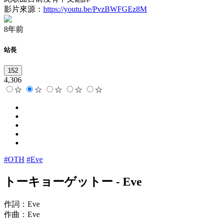
影片來源：
https://youtu.be/PvzBWFGEz8M
8年前
站長
152
4,306
☆
☆
☆
☆
☆
#OTH
#Eve
トーキョーゲットー
-
Eve
作詞：Eve
作曲：Eve