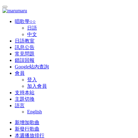
唱歌學○○
日語
中文
日語教室
訊息公告
常見問題
錯誤回報
Google站內查詢
會員
登入
加入會員
支持本站
主題切換
語言
English
新增加歌曲
新發行歌曲
本週播放排行