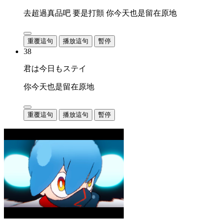
去超過真品吧 要是打顫 你今天也是留在原地
重覆這句
播放這句
暫停
38
君は今日もステイ
你今天也是留在原地
重覆這句
播放這句
暫停