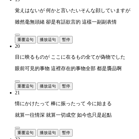
覚えはないが 何かと言いたいそんな顔していますが
雖然毫無頭緒 卻是有話欲言的 這樣一副副表情
重覆這句
播放這句
暫停
20
目に映るものが ここに在るもの全てが偽物でした
眼前可見的事物 這裡存在的事物全部 都是贗品啊
重覆這句
播放這句
暫停
21
情にかけたって 棒に振ったって 今に始まる
就算一往情深 就算一切成空 如今也只是起點
重覆這句
播放這句
暫停