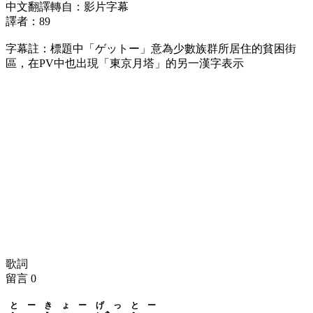
中文翻譯轉自：影片字幕
譯者：89
字幕註：標題中「ゲットー」意為少數族群所居住的貧困街
區，在PV中也出現「東京月塔」的另一漢字表示
歌詞
留言
0
とーきょー
げっとー