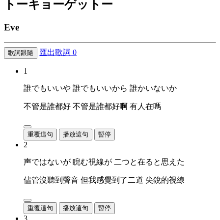
トーキョー
ゲットー
Eve
匯出歌詞
0
歌詞跟隨
1
誰でもいいや 誰でもいいから 誰かいないか
不管是誰都好 不管是誰都好啊 有人在嗎
重覆這句
播放這句
暫停
2
声ではないが 睨む視線が 二つと在ると思えた
儘管沒聽到聲音 但我感覺到了二道 尖銳的視線
重覆這句
播放這句
暫停
3