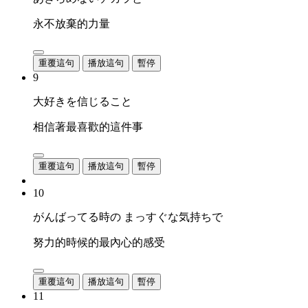
永不放棄的力量
重覆這句
播放這句
暫停
9
大好きを信じること
相信著最喜歡的這件事
重覆這句
播放這句
暫停
10
がんばってる時の まっすぐな気持ちで
努力的時候的最內心的感受
重覆這句
播放這句
暫停
11