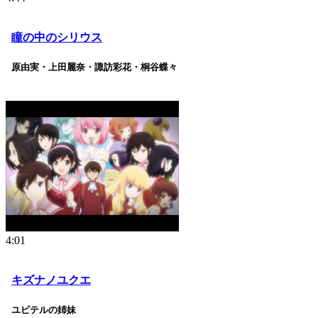
瞳の中のシリウス
原由実・上田麗奈・諏訪彩花・桐谷蝶々
4:01
キズナノユクエ
ユピテルの姉妹