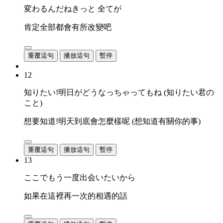
変わるんだねきっと 全てが
肯定全部都會有所改變吧
重覆這句
播放這句
暫停
12
知りたい!明日がどうなっちゃってもね (知りたい君の
こと)
想要知道!明天到底會怎麼樣呢 (想知道有關你的事)
重覆這句
播放這句
暫停
13
ここでもう一度出会いたいから
如果在這裡再一次的相遇的話