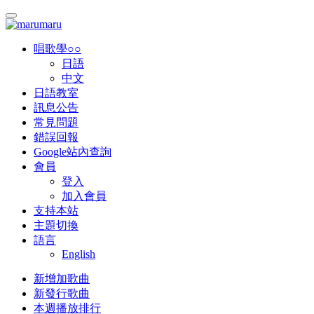
唱歌學○○
日語
中文
日語教室
訊息公告
常見問題
錯誤回報
Google站內查詢
會員
登入
加入會員
支持本站
主題切換
語言
English
新增加歌曲
新發行歌曲
本週播放排行