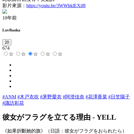
影片來源：
https://youtu.be/3WWhklEXif8
10年前
LuvRanka
20
674
☆
☆
☆
☆
☆
#ANM
#木戸衣吹
#茅野愛衣
#阿澄佳奈
#花澤香菜
#日笠陽子
#諏訪彩花
彼女がフラグを立てる理由
-
YELL
《如果折斷她的旗》（日語：彼女がフラグをおられたら）