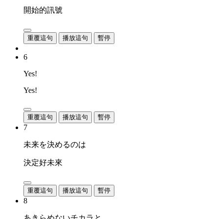
開始的訊號
重覆這句
播放這句
暫停
6
Yes!
Yes!
重覆這句
播放這句
暫停
7
未来を決めるのは
決定好未來
重覆這句
播放這句
暫停
8
あきらめないチカラと