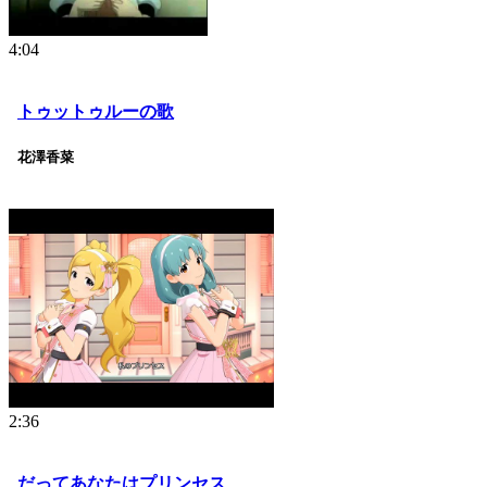
4:04
トゥットゥルーの歌
花澤香菜
2:36
だってあなたはプリンセス