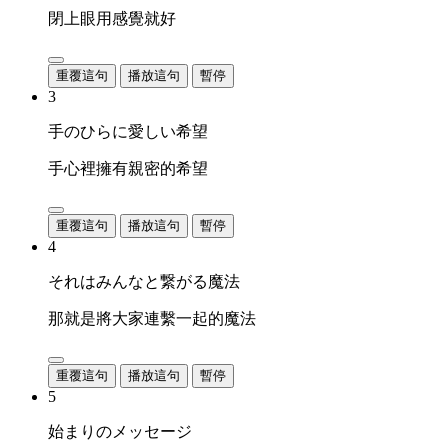
閉上眼用感覺就好
重覆這句
播放這句
暫停
3
手のひらに愛しい希望
手心裡擁有親密的希望
重覆這句
播放這句
暫停
4
それはみんなと繋がる魔法
那就是將大家連繫一起的魔法
重覆這句
播放這句
暫停
5
始まりのメッセージ