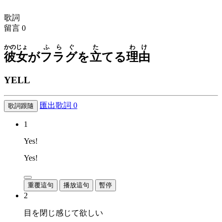
歌詞
留言
0
かのじょ
ふらぐ
た
わけ
彼女
が
フラグ
を
立
てる
理由
YELL
匯出歌詞
0
歌詞跟隨
1
Yes!
Yes!
重覆這句
播放這句
暫停
2
目を閉じ感じて欲しい