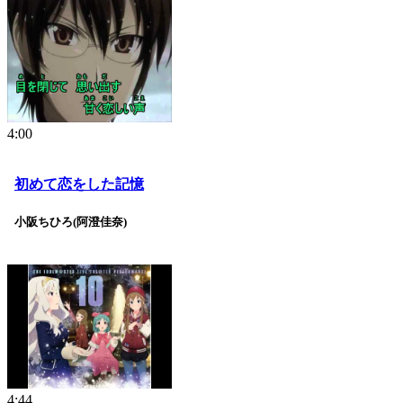
4:00
初めて恋をした記憶
小阪ちひろ(阿澄佳奈)
4:44