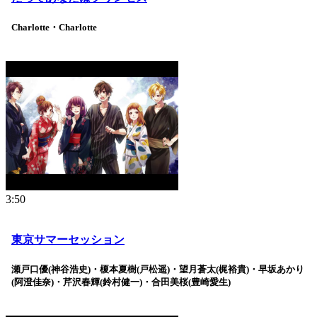
Charlotte・Charlotte
3:50
東京サマーセッション
瀬戸口優(神谷浩史)・榎本夏樹(戸松遥)・望月蒼太(梶裕貴)・早坂あかり
(阿澄佳奈)・芹沢春輝(鈴村健一)・合田美桜(豊崎愛生)