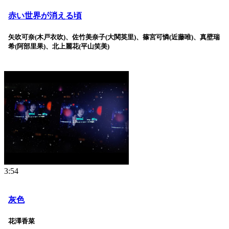
赤い世界が消える頃
矢吹可奈(木戸衣吹)、佐竹美奈子(大関英里)、篠宮可憐(近藤唯)、真壁瑞
希(阿部里果)、北上麗花(平山笑美)
3:54
灰色
花澤香菜