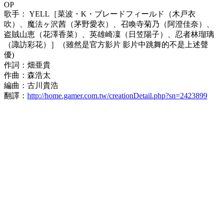
OP
歌手： YELL［菜波・K・ブレードフィールド（木戸衣
吹）、魔法ヶ沢茜（茅野愛衣）、召喚寺菊乃（阿澄佳奈）、
盗賊山恵（花澤香菜）、英雄崎凜（日笠陽子）、忍者林瑠璃
（諏訪彩花）］（雖然是官方影片 影片中跳舞的不是上述聲
優)
作詞：畑亜貴
作曲：森浩太
編曲：古川貴浩
翻譯：
http://home.gamer.com.tw/creationDetail.php?sn=2423899