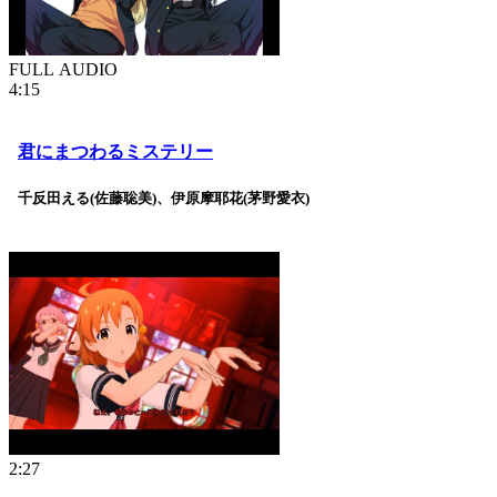
FULL AUDIO
4:15
君にまつわるミステリー
千反田える(佐藤聡美)、伊原摩耶花(茅野愛衣)
2:27