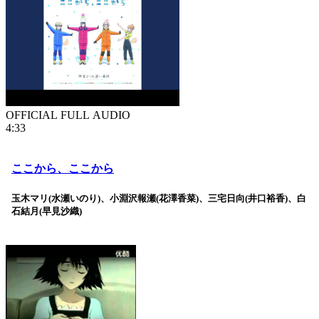
OFFICIAL FULL AUDIO
4:33
ここから、ここから
玉木マリ(水瀬いのり)、小淵沢報瀬(花澤香菜)、三宅日向(井口裕香)、白
石結月(早見沙織)