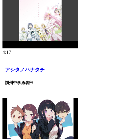
4:17
アシタノハナタチ
讃州中学勇者部