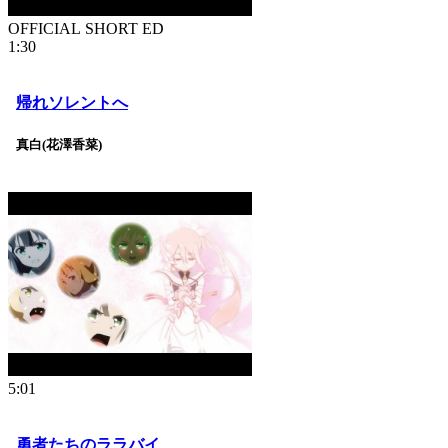
OFFICIAL SHORT ED
1:30
帰れソレントへ
真白(花澤香菜)
5:01
勇者たちのララバイ