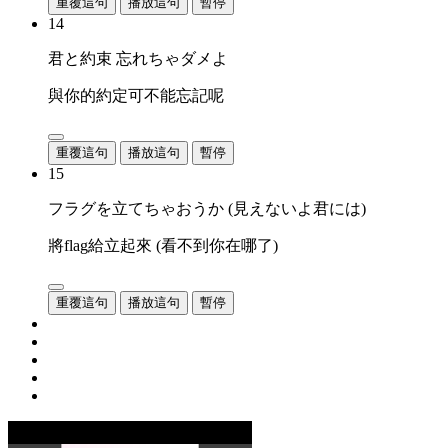
重覆這句
播放這句
暫停
14
君と約束 忘れちゃダメよ
與你的約定可不能忘記呢
重覆這句
播放這句
暫停
15
フラグを立てちゃおうか (見えないよ君には)
將flag給立起來 (看不到你在哪了)
重覆這句
播放這句
暫停