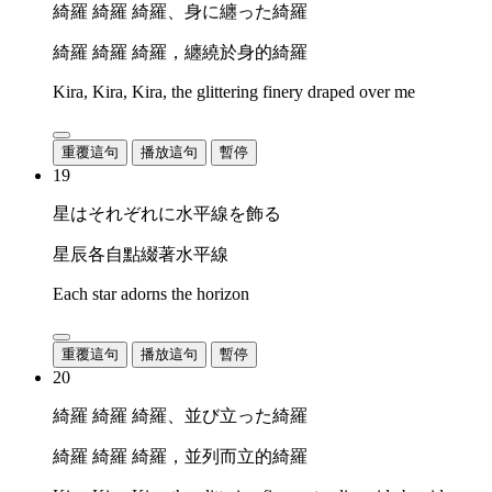
綺羅 綺羅 綺羅、身に纏った綺羅
綺羅 綺羅 綺羅，纏繞於身的綺羅
Kira, Kira, Kira, the glittering finery draped over me
重覆這句
播放這句
暫停
19
星はそれぞれに水平線を飾る
星辰各自點綴著水平線
Each star adorns the horizon
重覆這句
播放這句
暫停
20
綺羅 綺羅 綺羅、並び立った綺羅
綺羅 綺羅 綺羅，並列而立的綺羅