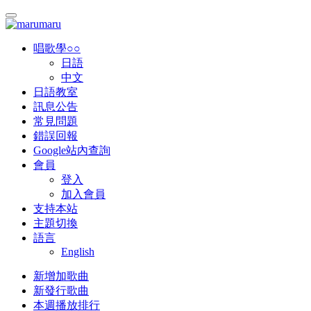
唱歌學○○
日語
中文
日語教室
訊息公告
常見問題
錯誤回報
Google站內查詢
會員
登入
加入會員
支持本站
主題切換
語言
English
新增加歌曲
新發行歌曲
本週播放排行