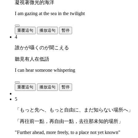
凝視著微光的海洋
I am gazing at the sea in the twilight
重覆這句
播放這句
暫停
4
誰かが囁くのが聞こえる
聽見有人在低語
I can hear someone whispering
重覆這句
播放這句
暫停
5
「もっと先へ、もっと自由に、まだ知らない場所へ」
「再往前一點，再自由一點，去往那未知的場所」
"Further ahead, more freely, to a place not yet known"