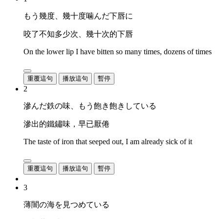
もう幾度、幾十度噛んだ下唇に
咬了不知多少次、幾十次的下唇
On the lower lip I have bitten so many times, dozens of times
重覆這句
播放這句
暫停
2
滲んだ鉄の味、もう飽き飽きしている
滲出的鐵鏽味，早已厭倦
The taste of iron that seeped out, I am already sick of it
重覆這句
播放這句
暫停
3
薄闇の海を見つめている