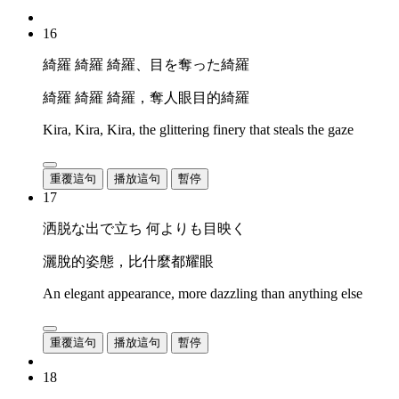
16
綺羅 綺羅 綺羅、目を奪った綺羅
綺羅 綺羅 綺羅，奪人眼目的綺羅
Kira, Kira, Kira, the glittering finery that steals the gaze
重覆這句
播放這句
暫停
17
洒脱な出で立ち 何よりも目映く
灑脫的姿態，比什麼都耀眼
An elegant appearance, more dazzling than anything else
重覆這句
播放這句
暫停
18