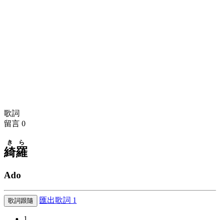
歌詞
留言
0
きら
綺羅
Ado
匯出歌詞
1
歌詞跟隨
1