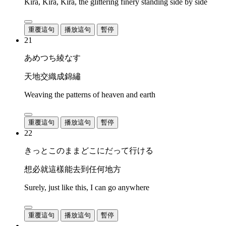
Kira, Kira, Kira, the glittering finery standing side by side
重覆這句
播放這句
暫停
21
あめつち綾なす
天地交織成錦繡
Weaving the patterns of heaven and earth
重覆這句
播放這句
暫停
22
きっとこのままどこにだって行ける
想必就這樣能去到任何地方
Surely, just like this, I can go anywhere
重覆這句
播放這句
暫停