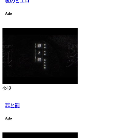
夜のピエロ
Ado
4:49
罪と罰
Ado