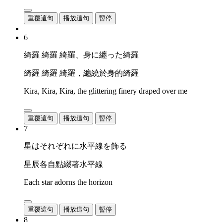
重覆這句
播放這句
暫停
6
綺羅 綺羅 綺羅、身に纏った綺羅
綺羅 綺羅 綺羅，纏繞於身的綺羅
Kira, Kira, Kira, the glittering finery draped over me
重覆這句
播放這句
暫停
7
星はそれぞれに水平線を飾る
星辰各自點綴著水平線
Each star adorns the horizon
重覆這句
播放這句
暫停
8