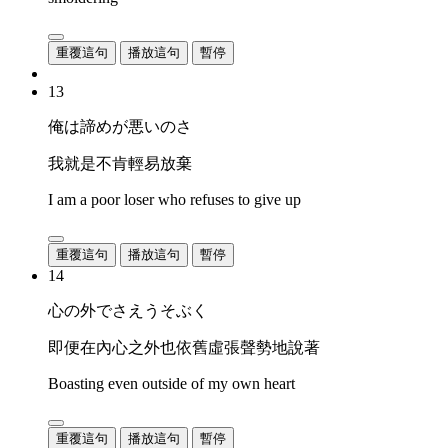
重覆這句
播放這句
暫停
13
俺は諦めが悪いのさ
我就是不肯輕易放棄
I am a poor loser who refuses to give up
重覆這句
播放這句
暫停
14
心の外でさえうそぶく
即便在內心之外也依舊虛張聲勢地說著
Boasting even outside of my own heart
重覆這句
播放這句
暫停