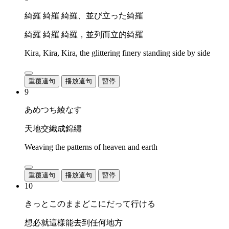
綺羅 綺羅 綺羅、並び立った綺羅
綺羅 綺羅 綺羅，並列而立的綺羅
Kira, Kira, Kira, the glittering finery standing side by side
重覆這句
播放這句
暫停
9
あめつち綾なす
天地交織成錦繡
Weaving the patterns of heaven and earth
重覆這句
播放這句
暫停
10
きっとこのままどこにだって行ける
想必就這樣能去到任何地方