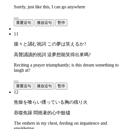
Surely, just like this, I can go anywhere
重覆這句
播放這句
暫停
11
揚々と誦む祝詞 この夢は笑えるか?
高聲誦讀的祝詞 這夢想能笑得出來嗎?
Reciting a prayer triumphantly; is this dream something to
laugh at?
重覆這句
播放這句
暫停
12
焦燥を喰らい燻っている胸の残り火
吞噬焦躁 悶燒著的心中餘燼
The embers in my chest, feeding on impatience and
smoldering