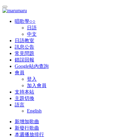
唱歌學○○
日語
中文
日語教室
訊息公告
常見問題
錯誤回報
Google站內查詢
會員
登入
加入會員
支持本站
主題切換
語言
English
新增加歌曲
新發行歌曲
本週播放排行