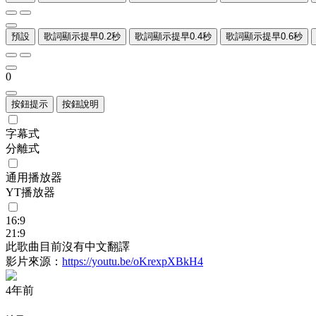
預設
歌詞顯示提早0.2秒
歌詞顯示提早0.4秒
歌詞顯示提早0.6秒
0
按鈕提示
按鈕說明
字幕式
分離式
通用播放器
YT播放器
16:9
21:9
此歌曲目前沒有中文翻譯
影片來源：
https://youtu.be/oKrexpXBkH4
4年前