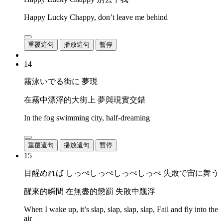
Happy Lucky Chappy, don’t leave me behind
重覆這句
播放這句
暫停
14
霧泳いでる街に 夢現
在霧中漂浮的大街上 夢與現實交錯
In the fog swimming city, half-dreaming
重覆這句
播放這句
暫停
15
目醒めれば しっぺしっぺしっぺしっぺ 失敗で宙に舞う
醒來的瞬間 在無盡的懲罰 失敗中飄浮
When I wake up, it’s slap, slap, slap, slap, Fail and fly into the
air