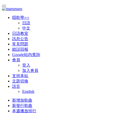
唱歌學○○
日語
中文
日語教室
訊息公告
常見問題
錯誤回報
Google站內查詢
會員
登入
加入會員
支持本站
主題切換
語言
English
新增加歌曲
新發行歌曲
本週播放排行