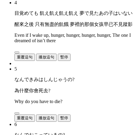
4
目覚めても 飢え飢え飢え飢え 夢で見たあの子はいない
醒來之後 只有無盡的飢餓 夢裡的那個女孩早已不見蹤影
Even if I wake up, hunger, hunger, hunger, hunger, The one I
dreamed of isn’t there
重覆這句
播放這句
暫停
5
なんできみはしんじゃうの?
為什麼你會死去?
Why do you have to die?
重覆這句
播放這句
暫停
6
なんでおこっているの?