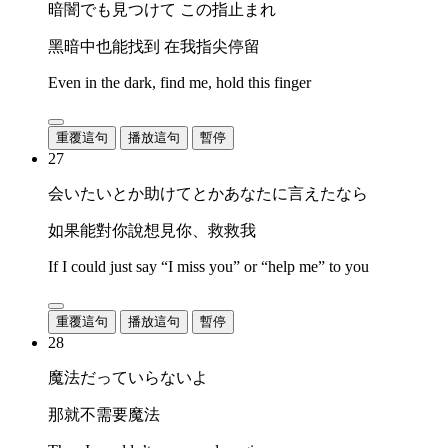
暗闇でも見つけて この指止まれ
黑暗中也能找到 在我指尖停留
Even in the dark, find me, hold this finger
重覆這句
播放這句
暫停
27
会いたいとか助けてとかあなたに言えたなら
如果能對你說想見你、救救我
If I could just say “I miss you” or “help me” to you
重覆這句
播放這句
暫停
28
魔法だっていらないよ
那就不需要魔法