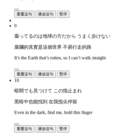
重覆這句
播放這句
暫停
9
腐ってるのは地球の方だから うまく歩けない
腐爛的其實是這個世界 不易行走的路
It’s the Earth that’s rotten, so I can’t walk straight
重覆這句
播放這句
暫停
10
暗闇でも見つけて この指止まれ
黑暗中也能找到 在我指尖停留
Even in the dark, find me, hold this finger
重覆這句
播放這句
暫停