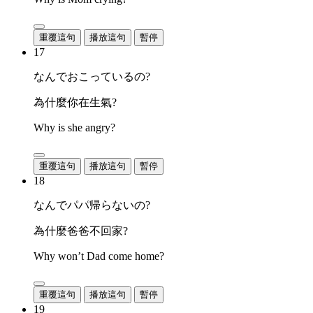
重覆這句
播放這句
暫停
17
なんでおこっているの?
為什麼你在生氣?
Why is she angry?
重覆這句
播放這句
暫停
18
なんでパパ帰らないの?
為什麼爸爸不回家?
Why won’t Dad come home?
重覆這句
播放這句
暫停
19