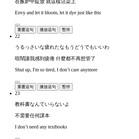
在嫉妒中綻放 就這樣沾染上
Envy and let it bloom, let it dye just like this
重覆這句
播放這句
暫停
22
うるっさいな疲れたなもうどうでもいいわ
喧鬧讓我感到疲倦 什麼都不再想管了
Shut up, I'm so tired, I don’t care anymore
重覆這句
播放這句
暫停
23
教科書なんていらないよ
不需要任何課本
I don’t need any textbooks