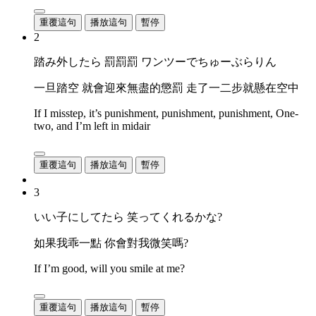
重覆這句
播放這句
暫停
2
踏み外したら 罰罰罰 ワンツーでちゅーぶらりん
一旦踏空 就會迎來無盡的懲罰 走了一二步就懸在空中
If I misstep, it’s punishment, punishment, punishment, One-
two, and I’m left in midair
重覆這句
播放這句
暫停
3
いい子にしてたら 笑ってくれるかな?
如果我乖一點 你會對我微笑嗎?
If I’m good, will you smile at me?
重覆這句
播放這句
暫停