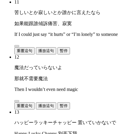
11
苦しいとか寂しいとか誰かに言えたなら
如果能跟誰傾訴痛苦、寂寞
If I could just say “it hurts” or “I’m lonely” to someone
重覆這句
播放這句
暫停
12
魔法だっていらないよ
那就不需要魔法
Then I wouldn’t even need magic
重覆這句
播放這句
暫停
13
ハッピーラッキーチャッピー 置いていかないで
Happy Lucky Chappy 別丟下我