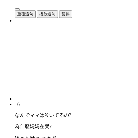
重覆這句
播放這句
暫停
16
なんでママは泣いてるの?
為什麼媽媽在哭?
Why is Mom crying?