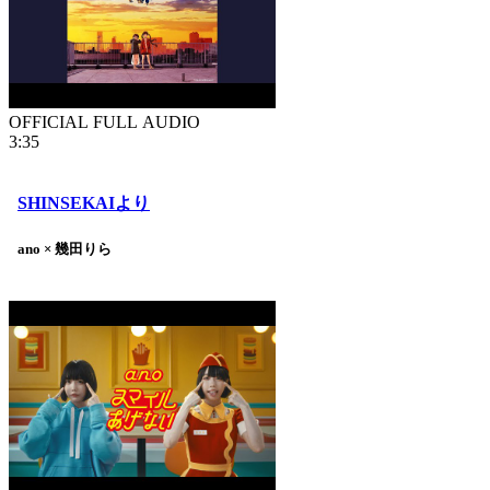
OFFICIAL FULL AUDIO
3:35
SHINSEKAIより
ano × 幾田りら