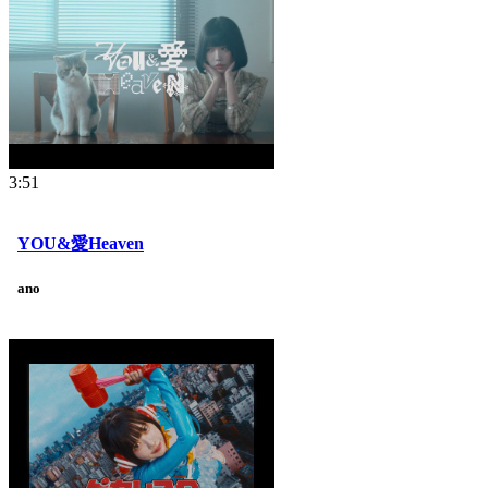
3:51
YOU&愛Heaven
ano