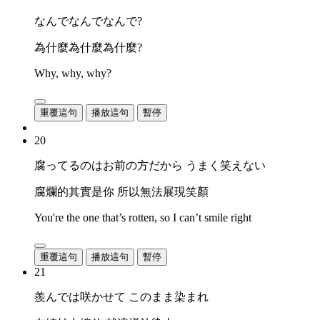
なんでなんでなんで?
為什麼為什麼為什麼?
Why, why, why?
重覆這句
播放這句
暫停
20
腐ってるのはお前の方だから うまく笑えない
腐爛的其實是你 所以無法展現笑顏
You're the one that’s rotten, so I can’t smile right
重覆這句
播放這句
暫停
21
羨んでは咲かせて このまま染まれ