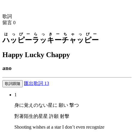
歌詞
留言
0
はっぴー
らっきー
ちゃっぴー
ハッピー
ラッキー
チャッピー
Happy Lucky Chappy
ano
匯出歌詞
13
歌詞跟隨
1
身に覚えのない星に 願い 撃つ
對著陌生的星星 許願 射擊
Shooting wishes at a star I don’t even recognize