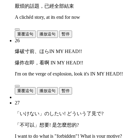
厭煩的話題，已經全部結束
A clichéd story, at its end for now
重覆這句
播放這句
暫停
26
爆破寸前、ほらIN MY HEAD!!
爆炸在即，看啊 IN MY HEAD!!
I'm on the verge of explosion, look it's IN MY HEAD!!
重覆這句
播放這句
暫停
27
「いけない」のしたい! どういう了見で?
「不可以」想要! 是怎麼想的?
I want to do what is "forbidden"! What is your motive?