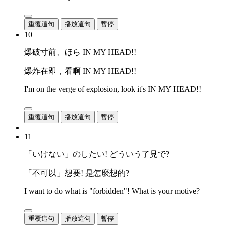
重覆這句
播放這句
暫停
10
爆破寸前、ほら IN MY HEAD!!
爆炸在即，看啊 IN MY HEAD!!
I'm on the verge of explosion, look it's IN MY HEAD!!
重覆這句
播放這句
暫停
11
「いけない」のしたい! どういう了見で?
「不可以」想要! 是怎麼想的?
I want to do what is "forbidden"! What is your motive?
重覆這句
播放這句
暫停