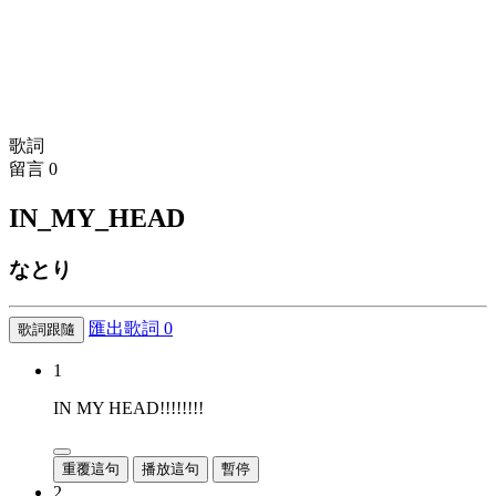
歌詞
留言
0
IN_MY_HEAD
なとり
匯出歌詞
0
歌詞跟隨
1
IN MY HEAD!!!!!!!!
重覆這句
播放這句
暫停
2