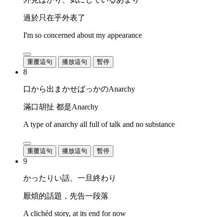
過於只在乎外表了
I'm so concerned about my appearance
重覆這句
播放這句
暫停
8
口から出まかせばっかのAnarchy
滿口胡扯 都是Anarchy
A type of anarchy all full of talk and no substance
重覆這句
播放這句
暫停
9
かったりい話、一旦終わり
厭煩的話題，先告一段落
A clichéd story, at its end for now