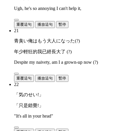
Ugh, he's so annoying I can't help it,
重覆這句
播放這句
暫停
21
青臭い俺はもう大人になった(?)
年少輕狂的我已經長大了 (?)
Despite my naivety, am I a grown-up now (?)
重覆這句
播放這句
暫停
22
「気のせい!」
「只是錯覺!」
"It's all in your head"