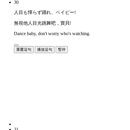
30
人目も憚らず踊れ、ベイビー!
無視他人目光跳舞吧，寶貝!
Dance baby, don't worry who's watching.
重覆這句
播放這句
暫停
31