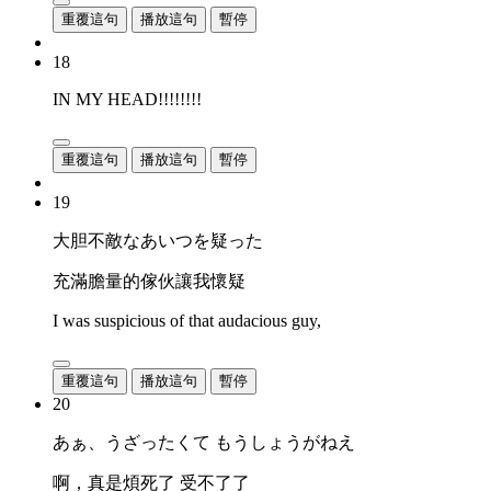
重覆這句
播放這句
暫停
18
IN MY HEAD!!!!!!!!
重覆這句
播放這句
暫停
19
大胆不敵なあいつを疑った
充滿膽量的傢伙讓我懷疑
I was suspicious of that audacious guy,
重覆這句
播放這句
暫停
20
あぁ、うざったくて もうしょうがねえ
啊，真是煩死了 受不了了