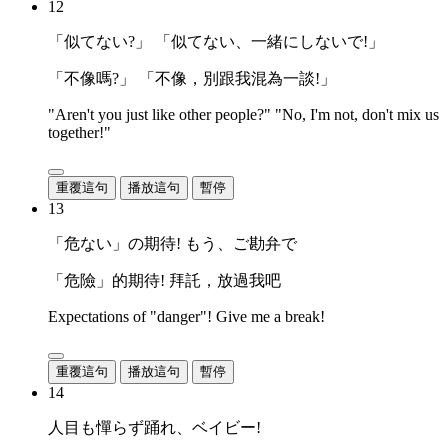
12
「似てない?」 「似てない、一緒にしないで!」
「不像嗎?」 「不像，別跟我混為一談!」
"Aren't you just like other people?" "No, I'm not, don't mix us
together!"
重覆這句
播放這句
暫停
13
「危ない」の期待! もう、ご勘弁で
「危險」的期待! 拜託，放過我吧
Expectations of "danger"! Give me a break!
重覆這句
播放這句
暫停
14
人目も憚らず踊れ、ベイビー!