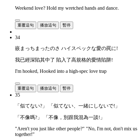
Weekend love? Hold my wretched hands and dance.
重覆這句
播放這句
暫停
34
嵌まっちまったのさ ハイスペックな愛の罠に!
我已經深陷其中了 陷入了高規格的愛情陷阱!
I'm hooked, Hooked into a high-spec love trap
重覆這句
播放這句
暫停
35
「似てない?」 「似てない、一緒にしないで!」
「不像嗎?」 「不像，別跟我混為一談!」
"Aren't you just like other people?" "No, I'm not, don't mix us
together!"