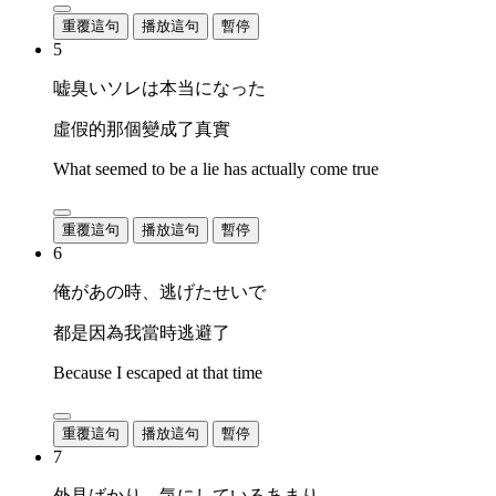
重覆這句
播放這句
暫停
5
嘘臭いソレは本当になった
虛假的那個變成了真實
What seemed to be a lie has actually come true
重覆這句
播放這句
暫停
6
俺があの時、逃げたせいで
都是因為我當時逃避了
Because I escaped at that time
重覆這句
播放這句
暫停
7
外見ばかり、気にしているあまり