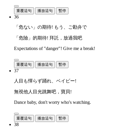
重覆這句
播放這句
暫停
36
「危ない」の期待! もう、ご勘弁で
「危險」的期待! 拜託，放過我吧
Expectations of "danger"! Give me a break!
重覆這句
播放這句
暫停
37
人目も憚らず踊れ、ベイビー!
無視他人目光跳舞吧，寶貝!
Dance baby, don't worry who's watching.
重覆這句
播放這句
暫停
38