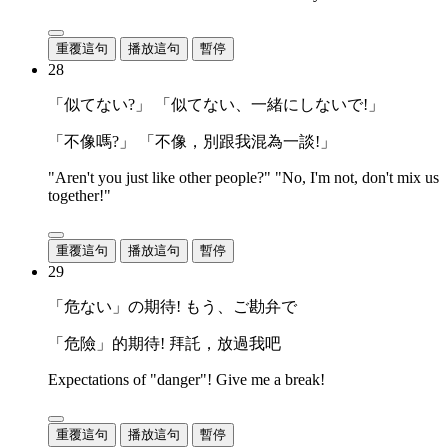
重覆這句
播放這句
暫停
28
「似てない?」 「似てない、一緒にしないで!」
「不像嗎?」 「不像，別跟我混為一談!」
"Aren't you just like other people?" "No, I'm not, don't mix us
together!"
重覆這句
播放這句
暫停
29
「危ない」の期待! もう、ご勘弁で
「危險」的期待! 拜託，放過我吧
Expectations of "danger"! Give me a break!
重覆這句
播放這句
暫停