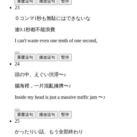
重覆這句
播放這句
暫停
23
０コンマ1秒も無駄にはできないな
連0.1秒都不能浪費
I can't waste even one tenth of one second,
重覆這句
播放這句
暫停
24
頭の中、えぐい渋滞〜♪
腦海裡，一片混亂擁擠〜♪
Inside my head is just a massive traffic jam 〜♪
重覆這句
播放這句
暫停
25
かったりい話、もう全部終わり