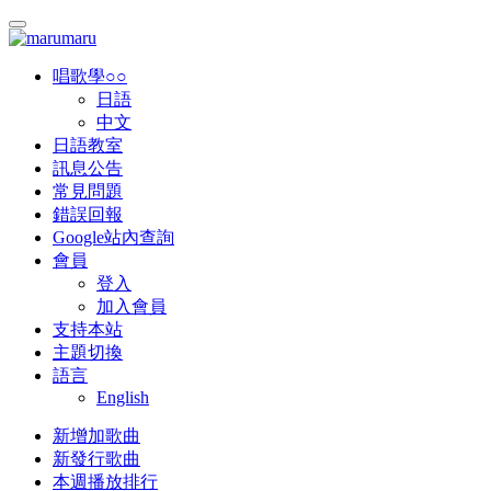
唱歌學○○
日語
中文
日語教室
訊息公告
常見問題
錯誤回報
Google站內查詢
會員
登入
加入會員
支持本站
主題切換
語言
English
新增加歌曲
新發行歌曲
本週播放排行