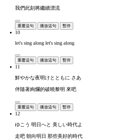
我們此刻將繼續漂流
重覆這句
播放這句
暫停
10
let's sing along let's sing along
重覆這句
播放這句
暫停
11
鮮やかな夜明けとともに さあ
伴隨著絢爛的破曉黎明 來吧
重覆這句
播放這句
暫停
12
ゆこう 明日へと 美しい時代よ
走吧 朝向明日 那些美好的時代