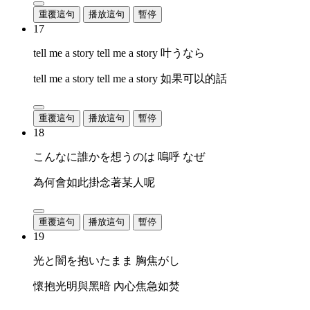
重覆這句
播放這句
暫停
17
tell me a story tell me a story 叶うなら
tell me a story tell me a story 如果可以的話
重覆這句
播放這句
暫停
18
こんなに誰かを想うのは 嗚呼 なぜ
為何會如此掛念著某人呢
重覆這句
播放這句
暫停
19
光と闇を抱いたまま 胸焦がし
懷抱光明與黑暗 內心焦急如焚