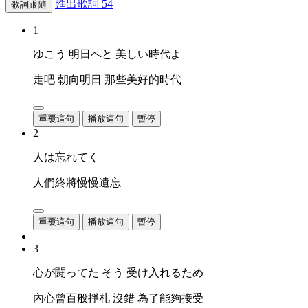
匯出歌詞
54
歌詞跟隨
1
ゆこう 明日へと 美しい時代よ
走吧 朝向明日 那些美好的時代
重覆這句
播放這句
暫停
2
人は忘れてく
人們終將慢慢遺忘
重覆這句
播放這句
暫停
3
心が闘ってた そう 受け入れるため
內心曾百般掙札 沒錯 為了能夠接受