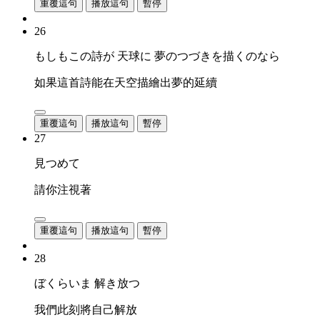
重覆這句
播放這句
暫停
26
もしもこの詩が 天球に 夢のつづきを描くのなら
如果這首詩能在天空描繪出夢的延續
重覆這句
播放這句
暫停
27
見つめて
請你注視著
重覆這句
播放這句
暫停
28
ぼくらいま 解き放つ
我們此刻將自己解放