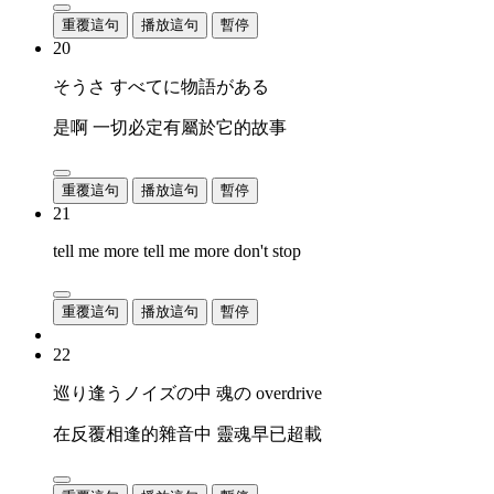
重覆這句
播放這句
暫停
20
そうさ すべてに物語がある
是啊 一切必定有屬於它的故事
重覆這句
播放這句
暫停
21
tell me more tell me more don't stop
重覆這句
播放這句
暫停
22
巡り逢うノイズの中 魂の overdrive
在反覆相逢的雜音中 靈魂早已超載