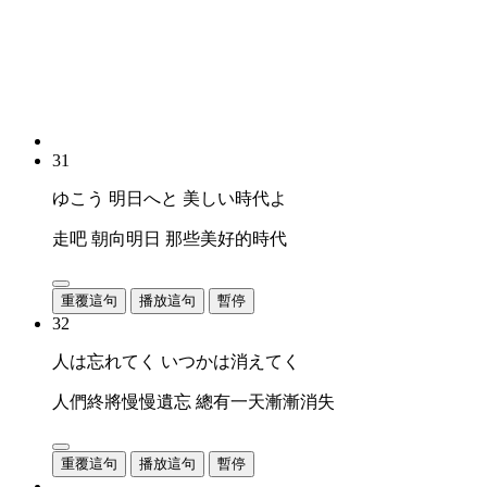
31
ゆこう 明日へと 美しい時代よ
走吧 朝向明日 那些美好的時代
重覆這句
播放這句
暫停
32
人は忘れてく いつかは消えてく
人們終將慢慢遺忘 總有一天漸漸消失
重覆這句
播放這句
暫停