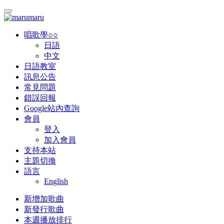
唱歌學○○
日語
中文
日語教室
訊息公告
常見問題
錯誤回報
Google站內查詢
會員
登入
加入會員
支持本站
主題切換
語言
English
新增加歌曲
新發行歌曲
本週播放排行