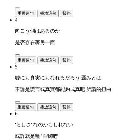
重覆這句
播放這句
暫停
4
向こう側はあるのか
是否存在著另一面
重覆這句
播放這句
暫停
5
嘘にも真実にもなれるだろう 歪みとは
不論是謊言或真實都能夠成真吧 所謂的扭曲
重覆這句
播放這句
暫停
6
'らしさ' なのかもしれない
或許就是種 '自我吧'