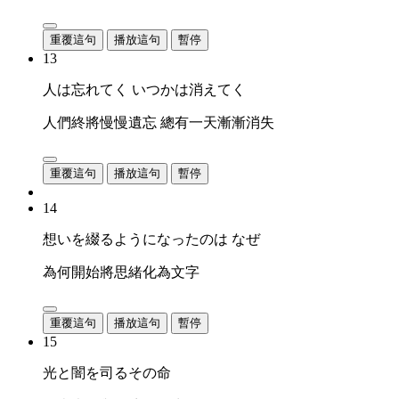
重覆這句
播放這句
暫停
13
人は忘れてく いつかは消えてく
人們終將慢慢遺忘 總有一天漸漸消失
重覆這句
播放這句
暫停
14
想いを綴るようになったのは なぜ
為何開始將思緒化為文字
重覆這句
播放這句
暫停
15
光と闇を司るその命