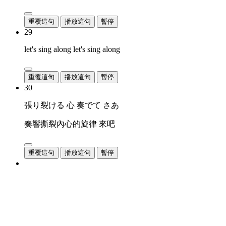
重覆這句
播放這句
暫停
29
let's sing along let's sing along
重覆這句
播放這句
暫停
30
張り裂ける 心 奏でて さあ
奏響撕裂內心的旋律 來吧
重覆這句
播放這句
暫停