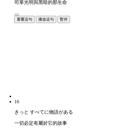
司掌光明與黑暗的那生命
重覆這句
播放這句
暫停
16
きっと すべてに物語がある
一切必定有屬於它的故事