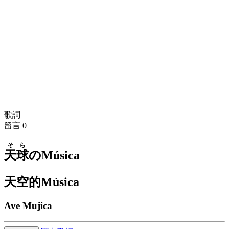
歌詞
留言
0
そら
天球
のMúsica
天空的Música
Ave Mujica