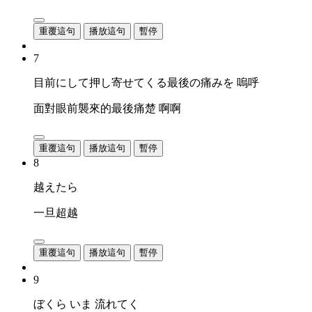
重覆這句
播放這句
暫停
7
目前にして押し寄せてくる最後の痛みを 嗚呼
面對眼前襲來的最後痛楚 啊啊
重覆這句
播放這句
暫停
8
越えたら
一旦超越
重覆這句
播放這句
暫停
9
ぼくら いま 流れてく