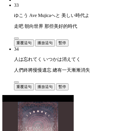
33
ゆこう Ave Mujicaへと 美しい時代よ
走吧 朝向世界 那些美好的時代
重覆這句
播放這句
暫停
34
人は忘れてく いつかは消えてく
人們終將慢慢遺忘 總有一天漸漸消失
重覆這句
播放這句
暫停