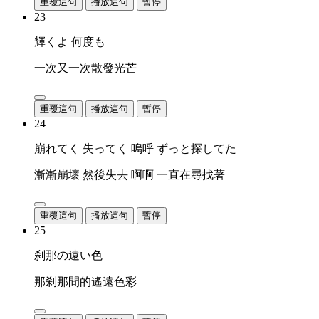
重覆這句
播放這句
暫停
23
輝くよ 何度も
一次又一次散發光芒
重覆這句
播放這句
暫停
24
崩れてく 失ってく 嗚呼 ずっと探してた
漸漸崩壞 然後失去 啊啊 一直在尋找著
重覆這句
播放這句
暫停
25
刹那の遠い色
那剎那間的遙遠色彩