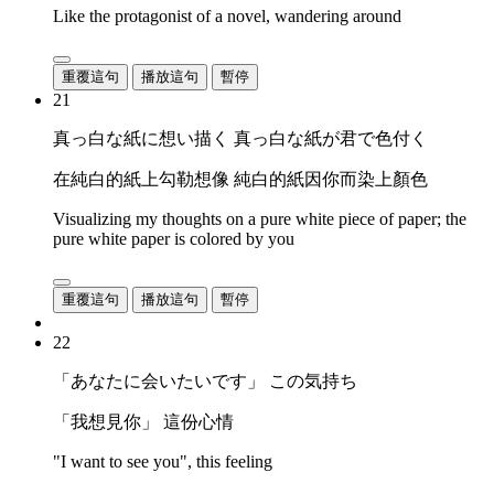
Like the protagonist of a novel, wandering around
重覆這句
播放這句
暫停
21
真っ白な紙に想い描く 真っ白な紙が君で色付く
在純白的紙上勾勒想像 純白的紙因你而染上顏色
Visualizing my thoughts on a pure white piece of paper; the
pure white paper is colored by you
重覆這句
播放這句
暫停
22
「あなたに会いたいです」 この気持ち
「我想見你」 這份心情
"I want to see you", this feeling