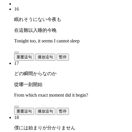
16
眠れそうにない今夜も
在這難以入睡的今晚
Tonight too, it seems I cannot sleep
重覆這句
播放這句
暫停
17
どの瞬間からなのか
從哪一刻開始
From which exact moment did it begin?
重覆這句
播放這句
暫停
18
僕には始まりが分かりません