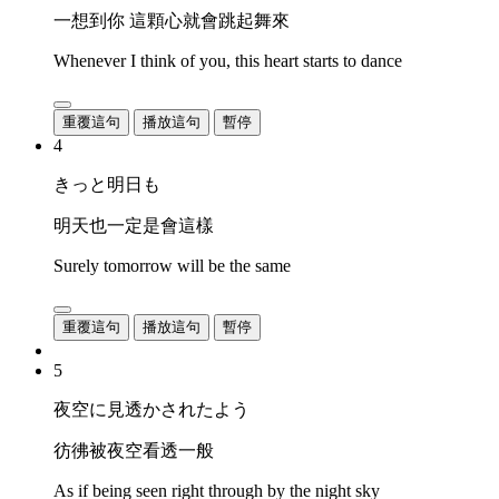
一想到你 這顆心就會跳起舞來
Whenever I think of you, this heart starts to dance
重覆這句
播放這句
暫停
4
きっと明日も
明天也一定是會這樣
Surely tomorrow will be the same
重覆這句
播放這句
暫停
5
夜空に見透かされたよう
彷彿被夜空看透一般
As if being seen right through by the night sky