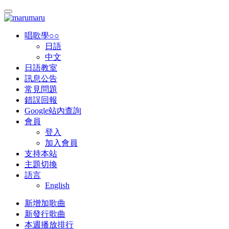
唱歌學○○
日語
中文
日語教室
訊息公告
常見問題
錯誤回報
Google站內查詢
會員
登入
加入會員
支持本站
主題切換
語言
English
新增加歌曲
新發行歌曲
本週播放排行