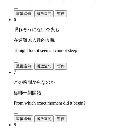
重覆這句
播放這句
暫停
6
眠れそうにない今夜も
在這難以入睡的今晚
Tonight too, it seems I cannot sleep
重覆這句
播放這句
暫停
7
どの瞬間からなのか
從哪一刻開始
From which exact moment did it begin?
重覆這句
播放這句
暫停
8