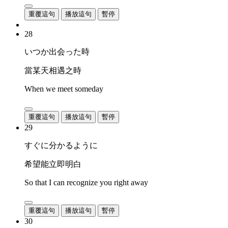
重覆這句
播放這句
暫停
28
いつか出会った時
當某天相遇之時
When we meet someday
重覆這句
播放這句
暫停
29
すぐに分かるように
希望能立即明白
So that I can recognize you right away
重覆這句
播放這句
暫停
30