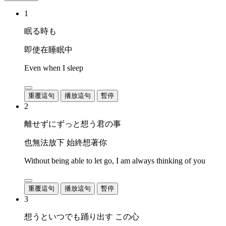
1
眠る時も
即使在睡眠中
Even when I sleep
重覆這句
播放這句
暫停
2
離せずにずっと想う君の事
也無法放下 始終想著你
Without being able to let go, I am always thinking of you
重覆這句
播放這句
暫停
3
想うといつでも踊り出す この心