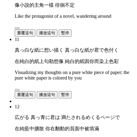
像小說的主角一樣 徘徊不定
Like the protagonist of a novel, wandering around
重覆這句
播放這句
暫停
11
真っ白な紙に想い描く 真っ白な紙が君で色付く
在純白的紙上勾勒想像 純白的紙因你而染上色彩
Visualizing my thoughts on a pure white piece of paper; the
pure white paper is colored by you
重覆這句
播放這句
暫停
12
広がる 真っ青に君は 満たされるめくるページで
在純藍中擴散 你在翻動的頁面中被填滿