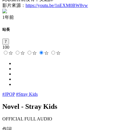
影片來源：
https://youtu.be/1nEXM0BW8vw
1年前
站長
7
100
☆
☆
☆
☆
☆
#JPOP
#Stray Kids
Novel
-
Stray Kids
OFFICIAL FULL AUDIO
作詞