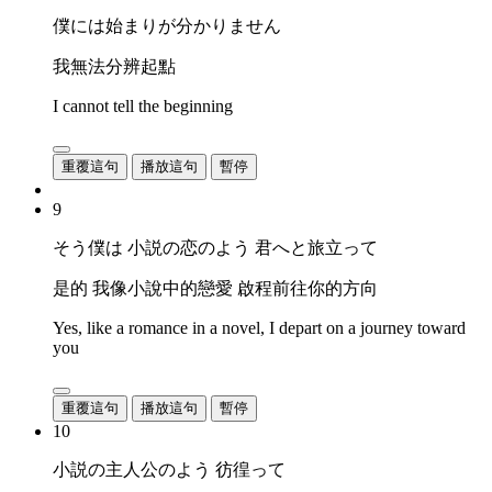
僕には始まりが分かりません
我無法分辨起點
I cannot tell the beginning
重覆這句
播放這句
暫停
9
そう僕は 小説の恋のよう 君へと旅立って
是的 我像小說中的戀愛 啟程前往你的方向
Yes, like a romance in a novel, I depart on a journey toward
you
重覆這句
播放這句
暫停
10
小説の主人公のよう 彷徨って