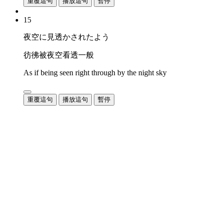
重覆這句
播放這句
暫停
15
夜空に見透かされたよう
彷彿被夜空看透一般
As if being seen right through by the night sky
重覆這句
播放這句
暫停