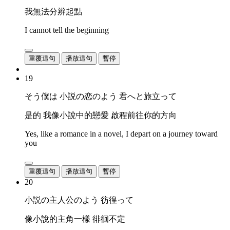
我無法分辨起點
I cannot tell the beginning
重覆這句
播放這句
暫停
19
そう僕は 小説の恋のよう 君へと旅立って
是的 我像小說中的戀愛 啟程前往你的方向
Yes, like a romance in a novel, I depart on a journey toward
you
重覆這句
播放這句
暫停
20
小説の主人公のよう 彷徨って
像小說的主角一樣 徘徊不定