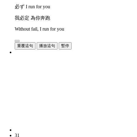
必ず I run for you
我必定 為你奔跑
Without fail, I run for you
重覆這句
播放這句
暫停
31