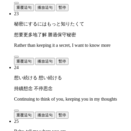
重覆這句
播放這句
暫停
23
秘密にするにはもっと知りたくて
想要更多地了解 勝過保守秘密
Rather than keeping it a secret, I want to know more
重覆這句
播放這句
暫停
24
想い続ける 想い続ける
持續想念 不停思念
Continuing to think of you, keeping you in my thoughts
重覆這句
播放這句
暫停
25