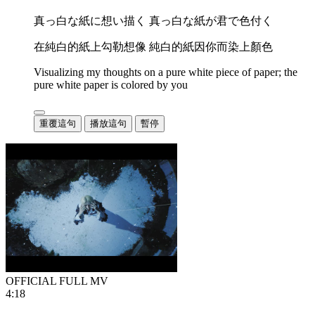
真っ白な紙に想い描く 真っ白な紙が君で色付く
在純白的紙上勾勒想像 純白的紙因你而染上顏色
Visualizing my thoughts on a pure white piece of paper; the
pure white paper is colored by you
重覆這句
播放這句
暫停
OFFICIAL FULL MV
4:18