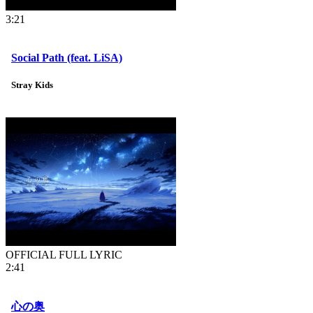
3:21
Social Path (feat. LiSA)
Stray Kids
OFFICIAL FULL LYRIC
2:41
心の奥