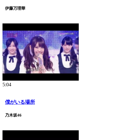
伊藤万理華
5:04
僕がいる場所
乃木坂46