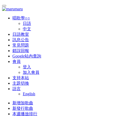
唱歌學○○
日語
中文
日語教室
訊息公告
常見問題
錯誤回報
Google站內查詢
會員
登入
加入會員
支持本站
主題切換
語言
English
新增加歌曲
新發行歌曲
本週播放排行