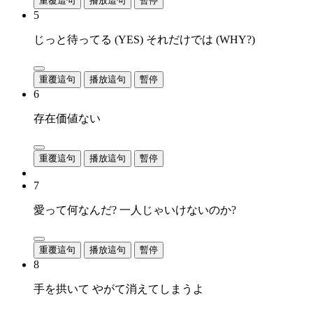
重覆這句
播放這句
暫停
5
じっと待ってる (YES) それだけでは (WHY?)
重覆這句
播放這句
暫停
6
存在価値ない
重覆這句
播放這句
暫停
7
愛って何なんだ? 一人じゃいけないのか?
重覆這句
播放這句
暫停
8
手を拱いて やがて消えてしまうよ