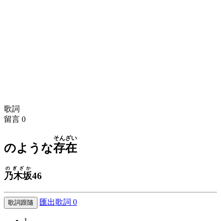
歌詞
留言
0
そんざい
のような
存在
のぎざか
乃木坂
46
匯出歌詞
0
歌詞跟隨
1