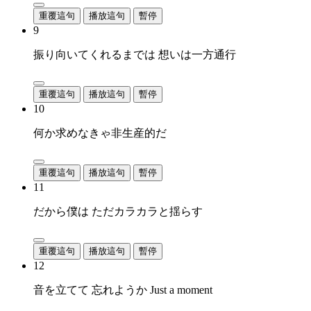
重覆這句
播放這句
暫停
9
振り向いてくれるまでは 想いは一方通行
重覆這句
播放這句
暫停
10
何か求めなきゃ非生産的だ
重覆這句
播放這句
暫停
11
だから僕は ただカラカラと揺らす
重覆這句
播放這句
暫停
12
音を立てて 忘れようか Just a moment