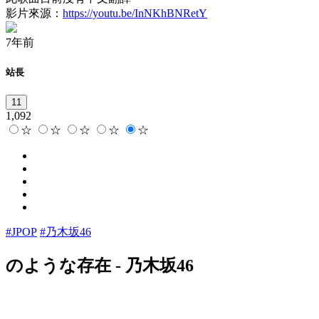
影片來源：
https://youtu.be/InNKhBNRetY
7年前
站長
11
1,092
☆
☆
☆
☆
☆
#JPOP
#乃木坂46
のような存在
-
乃木坂46