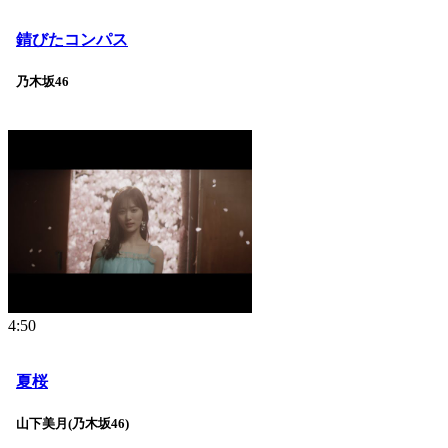
錆びたコンパス
乃木坂46
4:50
夏桜
山下美月(乃木坂46)