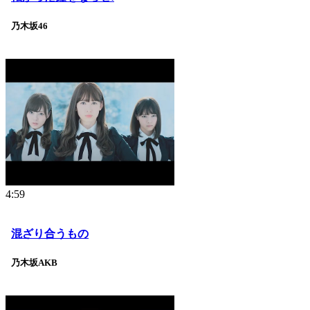
乃木坂46
4:59
混ざり合うもの
乃木坂AKB