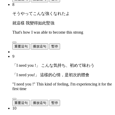
8
そうやってこんな強くなれたよ
就這樣 我變得如此堅強
That's how I was able to become this strong
重覆這句
播放這句
暫停
9
「I need you !」 こんな気持ち、初めて味わう
「I need you!」 這樣的心情，是初次的體會
"I need you !" This kind of feeling, I'm experiencing it for the
first time
重覆這句
播放這句
暫停
10