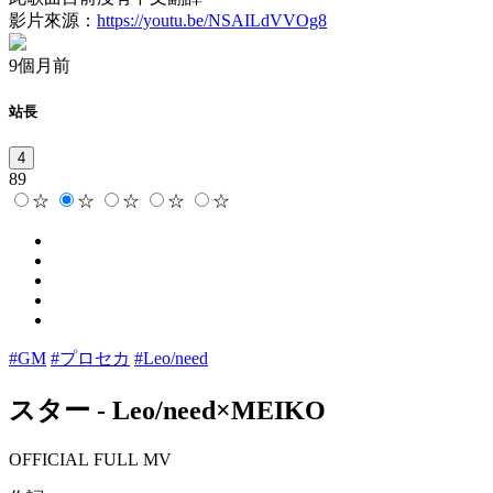
影片來源：
https://youtu.be/NSAILdVVOg8
9個月前
站長
4
89
☆
☆
☆
☆
☆
#GM
#プロセカ
#Leo/need
スター
-
Leo/need×MEIKO
OFFICIAL FULL MV