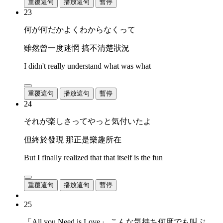
重覆這句
播放這句
暫停
23
何が何だかよくわからなくって
雖然曾一度迷惘 搞不清楚狀況
I didn't really understand what was what
重覆這句
播放這句
暫停
24
それが楽しさってやっと気付いたよ
但終於發現 那正是樂趣所在
But I finally realized that that itself is the fun
重覆這句
播放這句
暫停
25
「All you Need is Love」 こんな気持ち何度でも叫ぶ