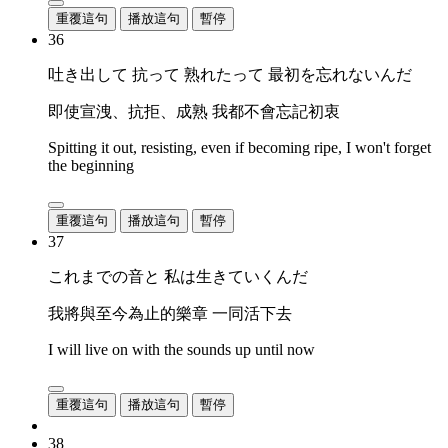
重覆這句
播放這句
暫停
36
吐き出して 抗って 熟れたって 最初を忘れないんだ
即使宣洩、抗拒、成熟 我都不會忘記初衷
Spitting it out, resisting, even if becoming ripe, I won't forget
the beginning
重覆這句
播放這句
暫停
37
これまでの音と 私は生きていくんだ
我將與至今為止的樂章 一同活下去
I will live on with the sounds up until now
重覆這句
播放這句
暫停
38