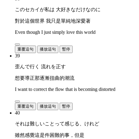
このセカイが私は 大好きなだけなのに
對於這個世界 我只是單純地深愛著
Even though I just simply love this world
重覆這句
播放這句
暫停
39
歪んで行く 流れを正す
想要導正那逐漸扭曲的潮流
I want to correct the flow that is becoming distorted
重覆這句
播放這句
暫停
40
それは難しいことって感じる、けれど
雖然感覺這是件困難的事，但是