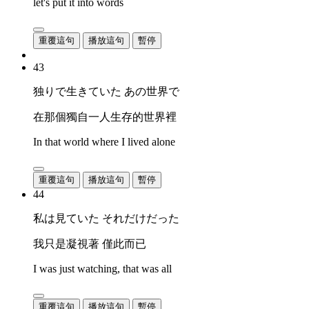
let's put it into words
重覆這句
播放這句
暫停
43
独りで生きていた あの世界で
在那個獨自一人生存的世界裡
In that world where I lived alone
重覆這句
播放這句
暫停
44
私は見ていた それだけだった
我只是凝視著 僅此而已
I was just watching, that was all
重覆這句
播放這句
暫停