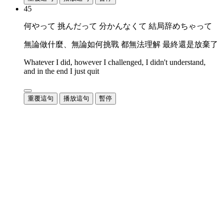
45
何やって 挑んだって 分かんなくて 結局辞めちゃって
無論做什麼、無論如何挑戰 都無法理解 最終還是放棄了
Whatever I did, however I challenged, I didn't understand,
and in the end I just quit
重覆這句
播放這句
暫停