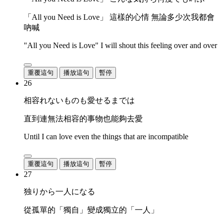
「All you Need is Love」 這樣的心情 無論多少次我都會
吶喊
"All you Need is Love" I will shout this feeling over and over
重覆這句
播放這句
暫停
26
相容れないものも愛せるまでは
直到連無法相容的事物也能夠去愛
Until I can love even the things that are incompatible
重覆這句
播放這句
暫停
27
独りから一人になる
從孤單的「獨自」變成獨立的「一人」