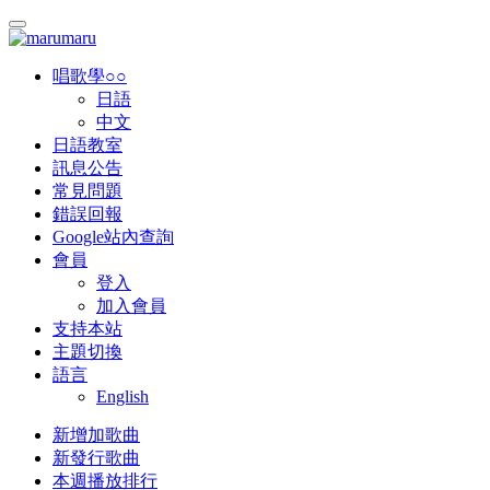
唱歌學○○
日語
中文
日語教室
訊息公告
常見問題
錯誤回報
Google站內查詢
會員
登入
加入會員
支持本站
主題切換
語言
English
新增加歌曲
新發行歌曲
本週播放排行