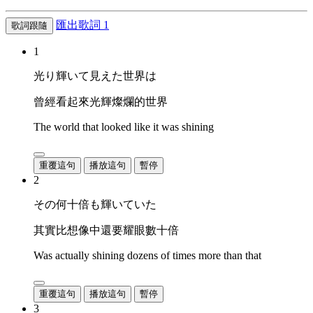
匯出歌詞
1
歌詞跟隨
1
光り輝いて見えた世界は
曾經看起來光輝燦爛的世界
The world that looked like it was shining
重覆這句
播放這句
暫停
2
その何十倍も輝いていた
其實比想像中還要耀眼數十倍
Was actually shining dozens of times more than that
重覆這句
播放這句
暫停
3