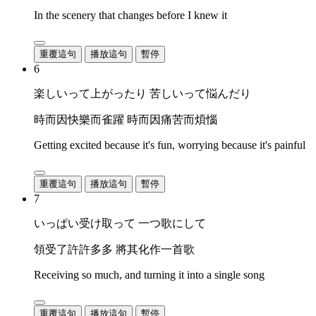
In the scenery that changes before I knew it
重覆這句
播放這句
暫停
6
楽しいって上がったり 苦しいって悩んだり
時而因快樂而雀躍 時而因痛苦而煩惱
Getting excited because it's fun, worrying because it's painful
重覆這句
播放這句
暫停
7
いっぱい受け取って 一つ歌にして
領受了許許多多 將其化作一首歌
Receiving so much, and turning it into a single song
重覆這句
播放這句
暫停