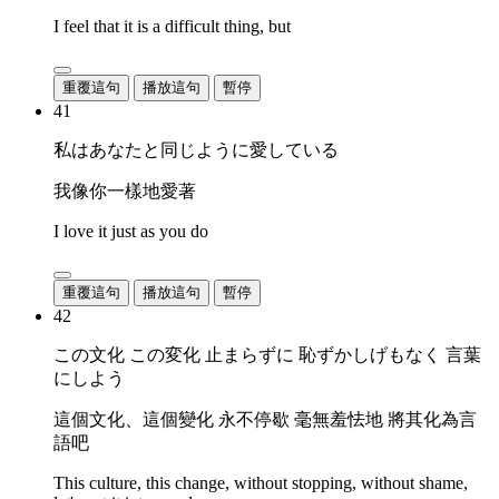
I feel that it is a difficult thing, but
重覆這句
播放這句
暫停
41
私はあなたと同じように愛している
我像你一樣地愛著
I love it just as you do
重覆這句
播放這句
暫停
42
この文化 この変化 止まらずに 恥ずかしげもなく 言葉
にしよう
這個文化、這個變化 永不停歇 毫無羞怯地 將其化為言
語吧
This culture, this change, without stopping, without shame,