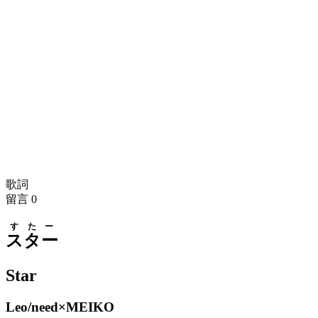
歌詞
留言
0
すたー
スター
Star
Leo/need×MEIKO