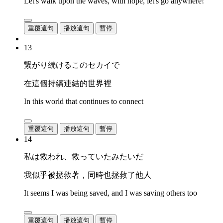
Let's walk upon the waves, with hope, let's go anywhere!
重覆這句
播放這句
暫停
13
繋がり続けるこのセカイで
在這個持續連結的世界裡
In this world that continues to connect
重覆這句
播放這句
暫停
14
私は救われ、救っていたみたいだ
我似乎被拯救著，同時也拯救了他人
It seems I was being saved, and I was saving others too
重覆這句
播放這句
暫停