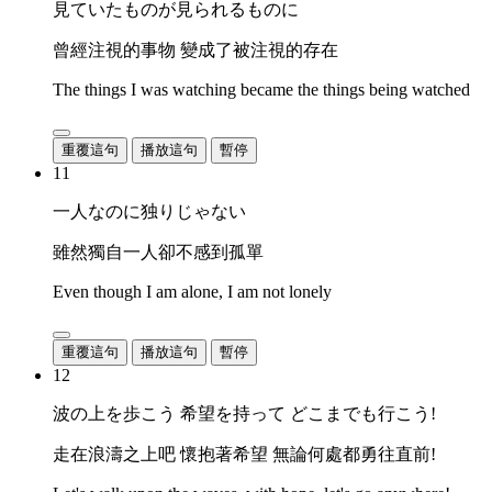
見ていたものが見られるものに
曾經注視的事物 變成了被注視的存在
The things I was watching became the things being watched
重覆這句
播放這句
暫停
11
一人なのに独りじゃない
雖然獨自一人卻不感到孤單
Even though I am alone, I am not lonely
重覆這句
播放這句
暫停
12
波の上を歩こう 希望を持って どこまでも行こう!
走在浪濤之上吧 懷抱著希望 無論何處都勇往直前!