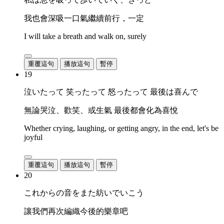
我也會深吸一口氣繼續前行，一定
I will take a breath and walk on, surely
重覆這句
播放這句
暫停
19
泣いたって 笑ったって 怒ったって 最後は喜んで
無論哭泣、歡笑、或生氣 最後都會化為喜悅
Whether crying, laughing, or getting angry, in the end, let's be
joyful
重覆這句
播放這句
暫停
20
これからの音をまた紡いでいこう
讓我們再次編織今後的樂章吧