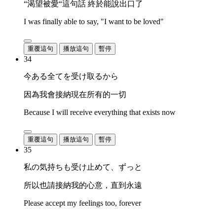
“渴望被愛“這句話 終於能說出口了
I was finally able to say, "I want to be loved"
重覆這句
播放這句
暫停
34
今ある全てを受け取るから
因為我會接納現在所有的一切
Because I will receive everything that exists now
重覆這句
播放這句
暫停
35
私の気持ちも受け止めて、ずっと
所以也請接納我的心意，直到永遠
Please accept my feelings too, forever