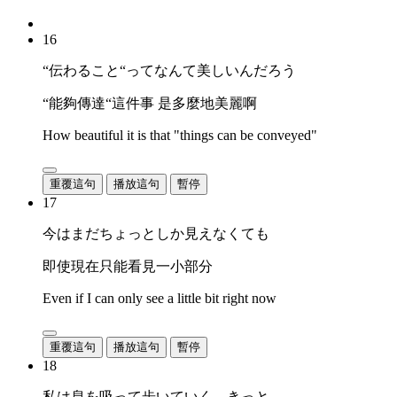
16
“伝わること“ってなんて美しいんだろう
“能夠傳達“這件事 是多麼地美麗啊
How beautiful it is that "things can be conveyed"
重覆這句
播放這句
暫停
17
今はまだちょっとしか見えなくても
即使現在只能看見一小部分
Even if I can only see a little bit right now
重覆這句
播放這句
暫停
18
私は息を吸って歩いていく、きっと