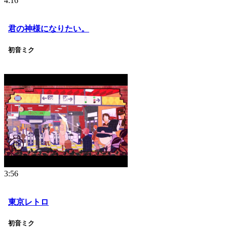
4:16
君の神様になりたい。
初音ミク
3:56
東京レトロ
初音ミク