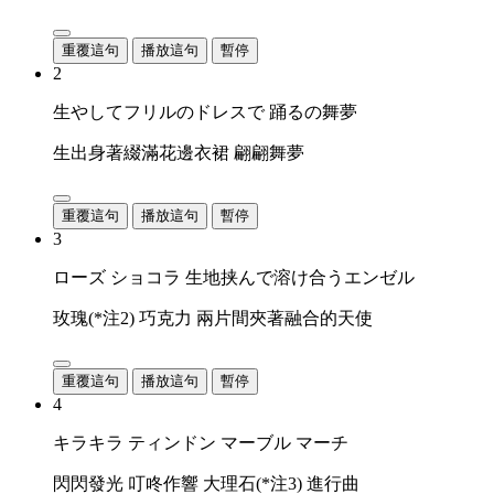
重覆這句
播放這句
暫停
2
生やしてフリルのドレスで 踊るの舞夢
生出身著綴滿花邊衣裙 翩翩舞夢
重覆這句
播放這句
暫停
3
ローズ ショコラ 生地挟んで溶け合うエンゼル
玫瑰(*注2) 巧克力 兩片間夾著融合的天使
重覆這句
播放這句
暫停
4
キラキラ ティンドン マーブル マーチ
閃閃發光 叮咚作響 大理石(*注3) 進行曲