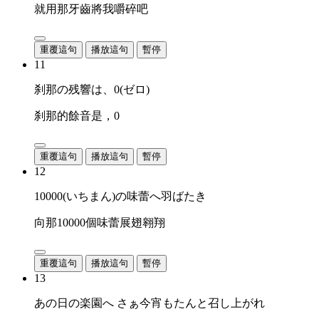
就用那牙齒將我嚼碎吧
重覆這句
播放這句
暫停
11
刹那の残響は、0(ゼロ)
刹那的餘音是，0
重覆這句
播放這句
暫停
12
10000(いちまん)の味蕾へ羽ばたき
向那10000個味蕾展翅翱翔
重覆這句
播放這句
暫停
13
あの日の楽園へ さぁ今宵もたんと召し上がれ