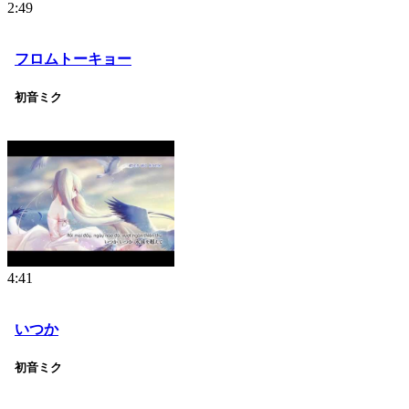
2:49
フロムトーキョー
初音ミク
4:41
いつか
初音ミク