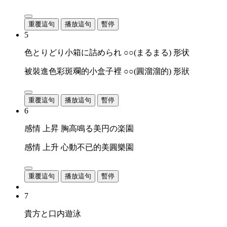
重覆這句
播放這句
暫停
5
色とりどり小箱に詰められ ○○(まるまる) 形状
被裝進色彩斑斕的小盒子裡 ○○(圓溜溜的) 形狀
重覆這句
播放這句
暫停
6
感情 上昇 胸高鳴る美円の楽園
感情 上升 心動不已的美圓樂園
重覆這句
播放這句
暫停
7
貴方と口内遊泳