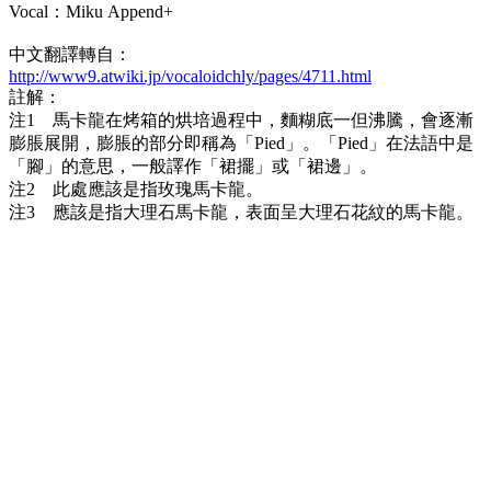
Vocal：Miku Append+
中文翻譯轉自：
http://www9.atwiki.jp/vocaloidchly/pages/4711.html
註解：
注1 馬卡龍在烤箱的烘培過程中，麵糊底一但沸騰，會逐漸
膨脹展開，膨脹的部分即稱為「Pied」。「Pied」在法語中是
「腳」的意思，一般譯作「裙擺」或「裙邊」。
注2 此處應該是指玫瑰馬卡龍。
注3 應該是指大理石馬卡龍，表面呈大理石花紋的馬卡龍。