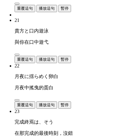
重覆這句
播放這句
暫停
21
貴方と口内遊泳
與你在口中遊弋
重覆這句
播放這句
暫停
22
月夜に揺らめく卵白
月夜中搖曳的蛋白
重覆這句
播放這句
暫停
23
完成終焉は、そう
在那完成的最後時刻，沒錯