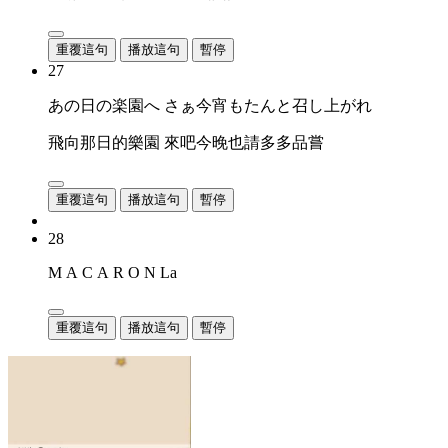
重覆這句
播放這句
暫停
27
あの日の楽園へ さぁ今宵もたんと召し上がれ
飛向那日的樂園 來吧今晚也請多多品嘗
重覆這句
播放這句
暫停
28
M A C A R O N La
重覆這句
播放這句
暫停