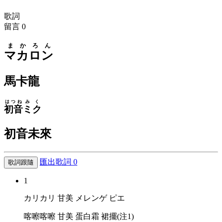
歌詞
留言
0
まかろん
マカロン
馬卡龍
はつね
みく
初音
ミク
初音未來
匯出歌詞
0
歌詞跟隨
1
カリカリ 甘美 メレンゲ ピエ
喀嚓喀嚓 甘美 蛋白霜 裙擺(注1)