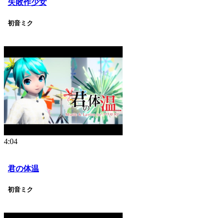
失敗作少女
初音ミク
4:04
君の体温
初音ミク