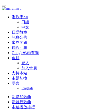
唱歌學○○
日語
中文
日語教室
訊息公告
常見問題
錯誤回報
Google站內查詢
會員
登入
加入會員
支持本站
主題切換
語言
English
新增加歌曲
新發行歌曲
本週播放排行