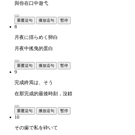
與你在口中遊弋
重覆這句
播放這句
暫停
8
月夜に揺らめく卵白
月夜中搖曳的蛋白
重覆這句
播放這句
暫停
9
完成終焉は、そう
在那完成的最後時刻，沒錯
重覆這句
播放這句
暫停
10
その歯で私を砕いて