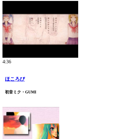
4:36
ほころび
初音ミク・GUMI