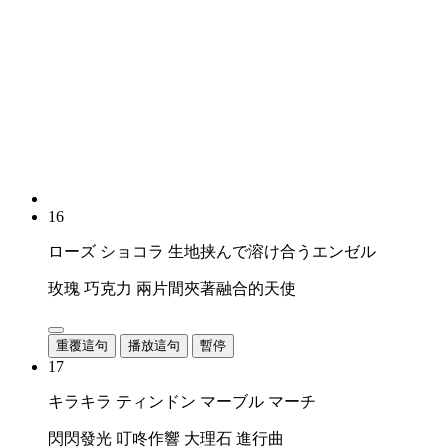
16
ローズ ショコラ 生地挟んで溶け合うエンゼル
玫瑰 巧克力 兩片間夾著融合的天使
重覆這句
播放這句
暫停
17
キラキラ ティンドン マーブル マーチ
閃閃發光 叮咚作響 大理石 進行曲