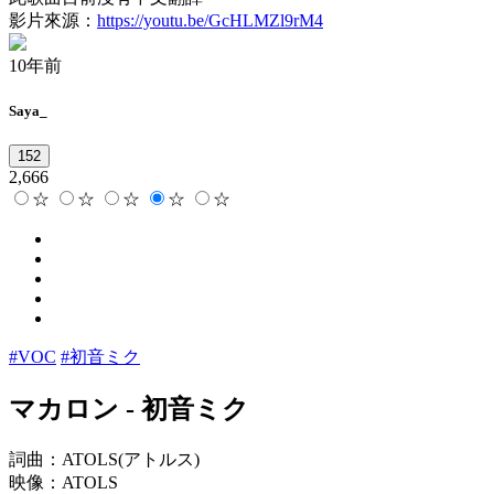
影片來源：
https://youtu.be/GcHLMZl9rM4
10年前
Saya_
152
2,666
☆
☆
☆
☆
☆
#VOC
#初音ミク
マカロン
-
初音ミク
詞曲：ATOLS(アトルス)
映像：ATOLS