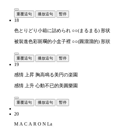
重覆這句
播放這句
暫停
18
色とりどり小箱に詰められ ○○(まるまる) 形状
被裝進色彩斑斕的小盒子裡 ○○(圓溜溜的) 形狀
重覆這句
播放這句
暫停
19
感情 上昇 胸高鳴る美円の楽園
感情 上升 心動不已的美圓樂園
重覆這句
播放這句
暫停
20
M A C A R O N La