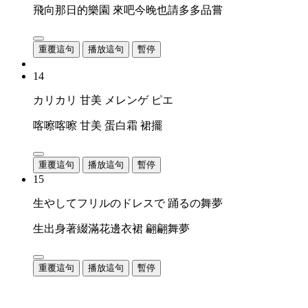
飛向那日的樂園 來吧今晚也請多多品嘗
重覆這句
播放這句
暫停
14
カリカリ 甘美 メレンゲ ピエ
喀嚓喀嚓 甘美 蛋白霜 裙擺
重覆這句
播放這句
暫停
15
生やしてフリルのドレスで 踊るの舞夢
生出身著綴滿花邊衣裙 翩翩舞夢
重覆這句
播放這句
暫停