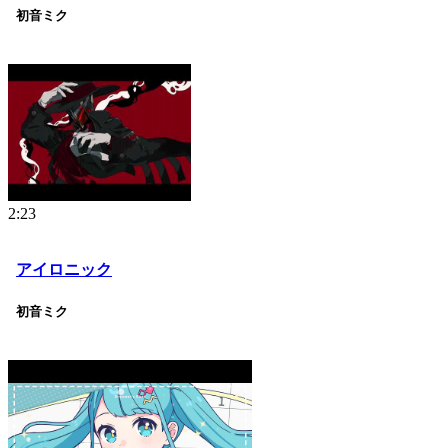
初音ミク
2:23
アイロニック
初音ミク