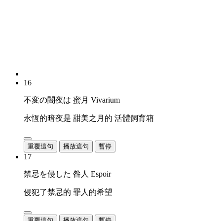
16
不変の闇夜は 蜜月 Vivarium
永恆的暗夜是 甜美之月的 活體飼育箱
重覆這句
播放這句
暫停
17
禁忌を侵した 咎人 Espoir
侵犯了禁忌的 罪人的希望
重覆這句
播放這句
暫停