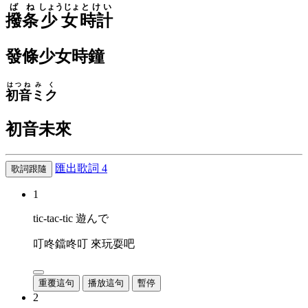
ばね
しょうじょ
とけい
撥条
少女
時計
發條少女時鐘
はつね
みく
初音
ミク
初音未來
匯出歌詞
4
歌詞跟隨
1
tic-tac-tic 遊んで
叮咚鐺咚叮 來玩耍吧
重覆這句
播放這句
暫停
2