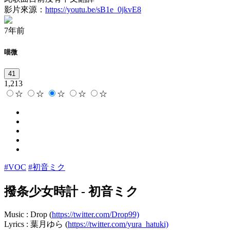
影片來源：
https://youtu.be/sB1e_0jkvE8
7年前
喵微
41
1,213
☆
☆
☆
☆
☆
#VOC
#初音ミク
撥条少女時計
-
初音ミク
Music : Drop (
https://twitter.com/Drop99)
Lyrics : 葉月ゆら (
https://twitter.com/yura_hatuki)