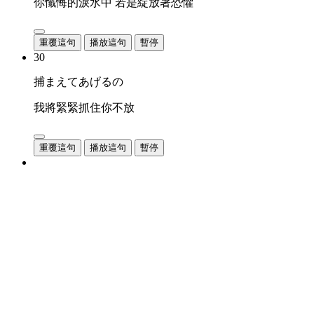
你懺悔的淚水中 若是綻放著恐懼
重覆這句
播放這句
暫停
30
捕まえてあげるの
我將緊緊抓住你不放
重覆這句
播放這句
暫停