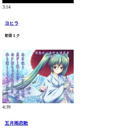
3:14
ヨヒラ
初音ミク
4:39
五月雨恋歌