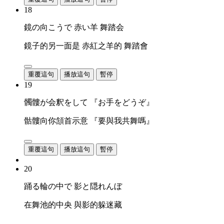
18
鏡の向こうで 赤い羊 舞踏会
鏡子的另一面是 赤紅之羊的 舞踏會
重覆這句
播放這句
暫停
19
髑髏が会釈をして 『お手をどうぞ』
骷髏向你頷首示意 『要與我共舞嗎』
重覆這句
播放這句
暫停
20
踊る輪の中で 影と隠れんぼ
在舞池的中央 與影的躲迷藏