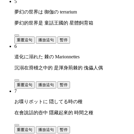
5
夢幻の世界は 御伽の terrarium
夢幻的世界是 童話王國的 星體飼育箱
重覆這句
播放這句
暫停
6
道化に溺れた 棘の Marionnettes
沉溺在滑稽之中的 是渾身荊棘的 傀儡人偶
重覆這句
播放這句
暫停
7
お喋りポットに 隠してる時の種
在會說話的壺中 隱藏起來的 時間之種
重覆這句
播放這句
暫停