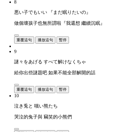
8
悪い子でもいい 『まだ眠りたいの』
做個壞孩子也無所謂啦『我還想 繼續沉眠』
重覆這句
播放這句
暫停
9
謎々をあげる すべて解けなくちゃ
給你出些謎題吧 如果不能全部解開的話
重覆這句
播放這句
暫停
10
泣き兎と 嗤い熊たち
哭泣的兔子與 竊笑的小熊們