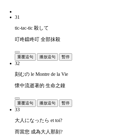
31
tic-tac-tic 殺して
叮咚鐺咚叮 全部抹殺
重覆這句
播放這句
暫停
32
刻むの le Montre de la Vie
懷中流逝著的 生命之鐘
重覆這句
播放這句
暫停
33
大人になったら et toi?
而當您 成為大人那刻?