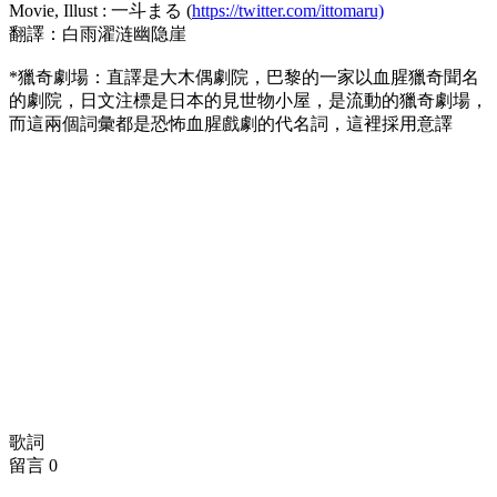
Movie, Illust : 一斗まる (
https://twitter.com/ittomaru)
翻譯：白雨濯涟幽隐崖
*獵奇劇場：直譯是大木偶劇院，巴黎的一家以血腥獵奇聞名
的劇院，日文注標是日本的見世物小屋，是流動的獵奇劇場，
而這兩個詞彙都是恐怖血腥戲劇的代名詞，這裡採用意譯
歌詞
留言
0