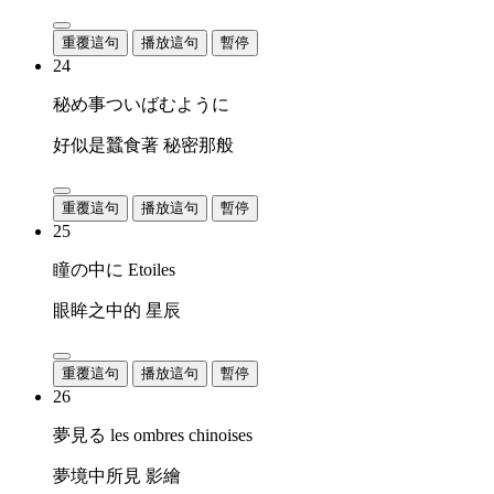
重覆這句
播放這句
暫停
24
秘め事ついばむように
好似是蠶食著 秘密那般
重覆這句
播放這句
暫停
25
瞳の中に Etoiles
眼眸之中的 星辰
重覆這句
播放這句
暫停
26
夢見る les ombres chinoises
夢境中所見 影繪