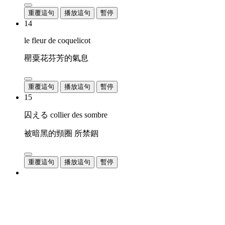
重覆這句
播放這句
暫停
14
le fleur de coquelicot
罌粟花芬芳的氣息
重覆這句
播放這句
暫停
15
囚える collier des sombre
被暗黑的頸圈 所禁錮
重覆這句
播放這句
暫停