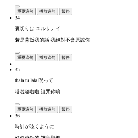
重覆這句
播放這句
暫停
34
裏切りは ユルサナイ
若是背叛我的話 我絕對不會原諒你
重覆這句
播放這句
暫停
35
thala tu-lala 呪って
嗒啦嘟啦啦 詛咒你唷
重覆這句
播放這句
暫停
36
時計が呟くように
好似時針的 雜音那般