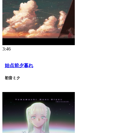
3:46
始点前夕暮れ
初音ミク