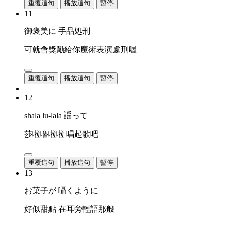
重覆這句
播放這句
暫停
11
御褒美に 手品処刑
可就會獎勵給你魔術表演處刑喔
重覆這句
播放這句
暫停
12
shala lu-lala 謡って
莎啦嚕啦啦 唱起歌吧
重覆這句
播放這句
暫停
13
お菓子が 囁くように
好似甜點 在耳旁輕語那般