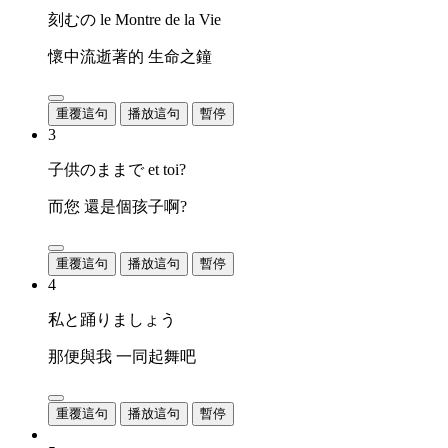
刻むの le Montre de la Vie
懷中流逝著的 生命之鐘
重覆這句
播放這句
暫停
3
子供のままで et toi?
而您 還是個孩子啊?
重覆這句
播放這句
暫停
4
私と踊りましょう
那便與我 一同起舞吧
重覆這句
播放這句
暫停