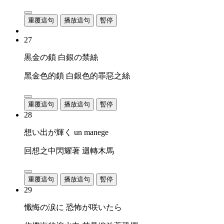
重覆這句
播放這句
暫停
27
黒金の鎖 白銀の禁絲
黑金色的鎖 白銀色的罪惡之絲
重覆這句
播放這句
暫停
28
想い出が輝く un manege
回想之中閃耀著 迴轉木馬
重覆這句
播放這句
暫停
29
懺悔の涙に 恐怖が咲いたら