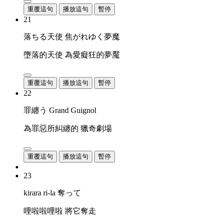
重覆這句
播放這句
暫停
21
落ちる天使 焦がれゆく夢魔
墮落的天使 為愛癡狂的夢魘
重覆這句
播放這句
暫停
22
罪纏う Grand Guignol
為罪惡所糾纏的 獵奇劇場
重覆這句
播放這句
暫停
23
kirara ri-la 奪って
哩啦啦哩啦 將它奪走