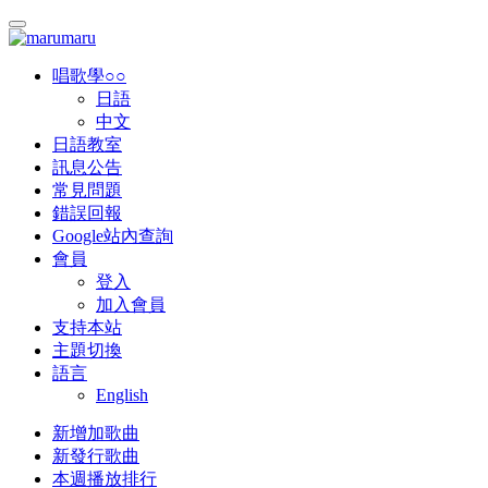
唱歌學○○
日語
中文
日語教室
訊息公告
常見問題
錯誤回報
Google站內查詢
會員
登入
加入會員
支持本站
主題切換
語言
English
新增加歌曲
新發行歌曲
本週播放排行