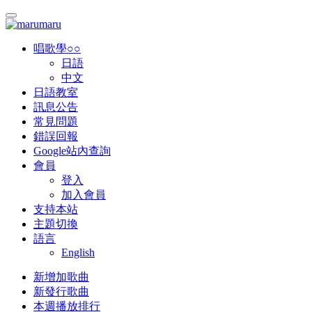
唱歌學○○
日語
中文
日語教室
訊息公告
常見問題
錯誤回報
Google站內查詢
會員
登入
加入會員
支持本站
主題切換
語言
English
新增加歌曲
新發行歌曲
本週播放排行