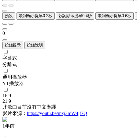
預設
歌詞顯示提早0.2秒
歌詞顯示提早0.4秒
歌詞顯示提早0.6秒
0
按鈕提示
按鈕說明
字幕式
分離式
通用播放器
YT播放器
16:9
21:9
此歌曲目前沒有中文翻譯
影片來源：
https://youtu.be/mxj3mW4jf7Q
1年前