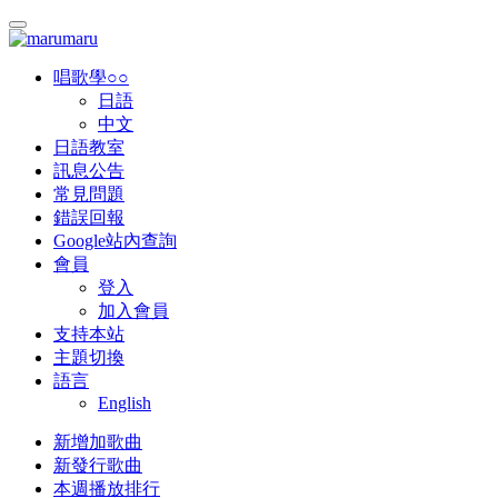
唱歌學○○
日語
中文
日語教室
訊息公告
常見問題
錯誤回報
Google站內查詢
會員
登入
加入會員
支持本站
主題切換
語言
English
新增加歌曲
新發行歌曲
本週播放排行