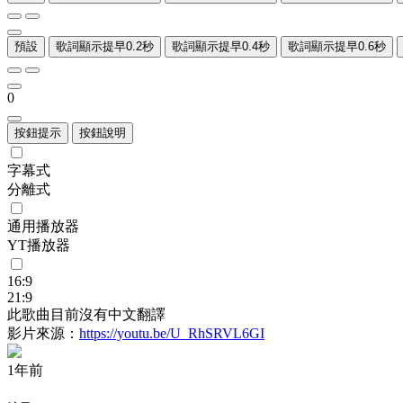
預設
歌詞顯示提早0.2秒
歌詞顯示提早0.4秒
歌詞顯示提早0.6秒
0
按鈕提示
按鈕說明
字幕式
分離式
通用播放器
YT播放器
16:9
21:9
此歌曲目前沒有中文翻譯
影片來源：
https://youtu.be/U_RhSRVL6GI
1年前