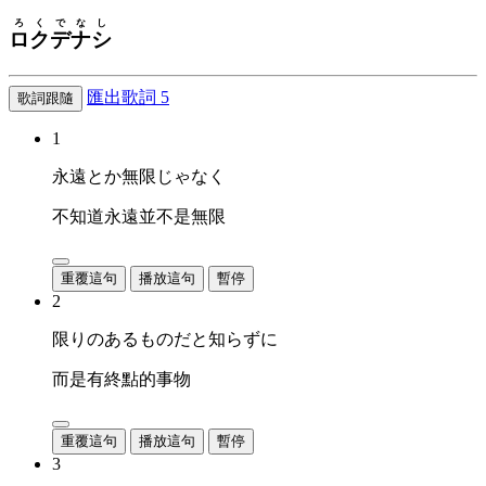
ろくでなし
ロクデナシ
匯出歌詞
5
歌詞跟隨
1
永遠とか無限じゃなく
不知道永遠並不是無限
重覆這句
播放這句
暫停
2
限りのあるものだと知らずに
而是有終點的事物
重覆這句
播放這句
暫停
3