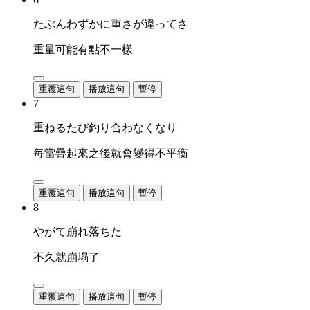
たぶんわずかに重さが違ってさ
重量可能有點不一樣
重覆這句
播放這句
暫停
7
重ねるたび釣り合わなくなり
每當疊起來之後就會變得不平衡
重覆這句
播放這句
暫停
8
やがて崩れ落ちた
不久就崩塌了
重覆這句
播放這句
暫停