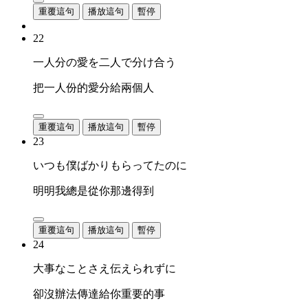
重覆這句
播放這句
暫停
22
一人分の愛を二人で分け合う
把一人份的愛分給兩個人
重覆這句
播放這句
暫停
23
いつも僕ばかりもらってたのに
明明我總是從你那邊得到
重覆這句
播放這句
暫停
24
大事なことさえ伝えられずに
卻沒辦法傳達給你重要的事