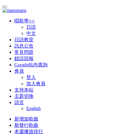
唱歌學○○
日語
中文
日語教室
訊息公告
常見問題
錯誤回報
Google站內查詢
會員
登入
加入會員
支持本站
主題切換
語言
English
新增加歌曲
新發行歌曲
本週播放排行