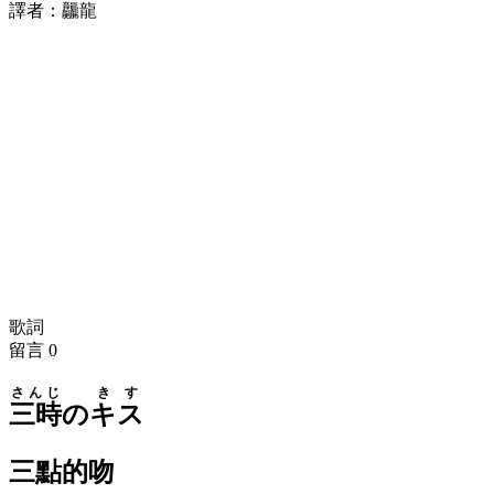
譯者：龘龍
歌詞
留言
0
さんじ
きす
三時
の
キス
三點的吻