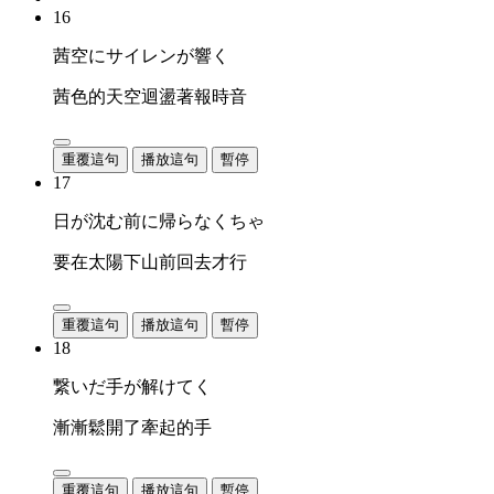
16
茜空にサイレンが響く
茜色的天空迴盪著報時音
重覆這句
播放這句
暫停
17
日が沈む前に帰らなくちゃ
要在太陽下山前回去才行
重覆這句
播放這句
暫停
18
繋いだ手が解けてく
漸漸鬆開了牽起的手
重覆這句
播放這句
暫停