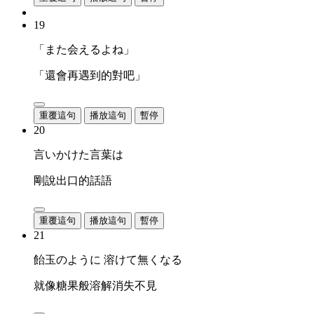
19
「また会えるよね」
「還會再遇到的對吧」
重覆這句
播放這句
暫停
20
言いかけた言葉は
剛說出口的話語
重覆這句
播放這句
暫停
21
飴玉のように 溶けて無くなる
就像糖果般溶解消失不見