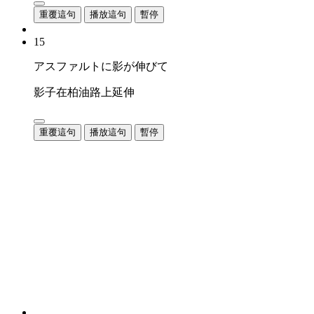
重覆這句
播放這句
暫停
15
アスファルトに影が伸びて
影子在柏油路上延伸
重覆這句
播放這句
暫停