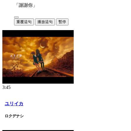
「謝謝你」
重覆這句
播放這句
暫停
3:45
ユリイカ
ロクデナシ