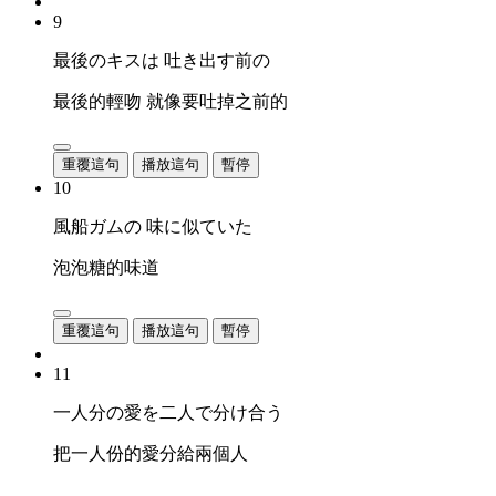
9
最後のキスは 吐き出す前の
最後的輕吻 就像要吐掉之前的
重覆這句
播放這句
暫停
10
風船ガムの 味に似ていた
泡泡糖的味道
重覆這句
播放這句
暫停
11
一人分の愛を二人で分け合う
把一人份的愛分給兩個人