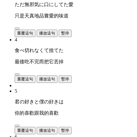
ただ無邪気に口にしてた愛
只是天真地品嘗愛的味道
重覆這句
播放這句
暫停
4
食べ切れなくて捨てた
最後吃不完而把它丟掉
重覆這句
播放這句
暫停
5
君の好きと僕の好きは
你的喜歡跟我的喜歡
重覆這句
播放這句
暫停
6