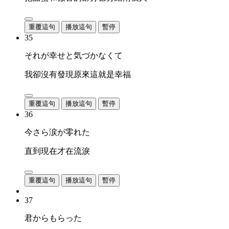
重覆這句
播放這句
暫停
35
それが幸せと気づかなくて
我卻沒有發現原來這就是幸福
重覆這句
播放這句
暫停
36
今さら涙が零れた
直到現在才在流淚
重覆這句
播放這句
暫停
37
君からもらった