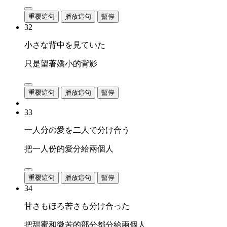
重覆這句
播放這句
暫停
32
小さな背中を見ていた
只是望著嬌小的背影
重覆這句
播放這句
暫停
33
一人分の愛を二人で分け合う
把一人份的愛分給兩個人
重覆這句
播放這句
暫停
34
甘さもほろ苦さも分け合った
把甜蜜和微苦的部分都分給兩個人