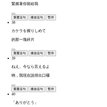
緊握著你留給我
重覆這句
播放這句
暫停
38
カケラを握りしめて
的那一塊碎片
重覆這句
播放這句
暫停
39
ねえ、今なら言えるよ
吶，我現在說得出口囉
重覆這句
播放這句
暫停
40
「ありがとう」