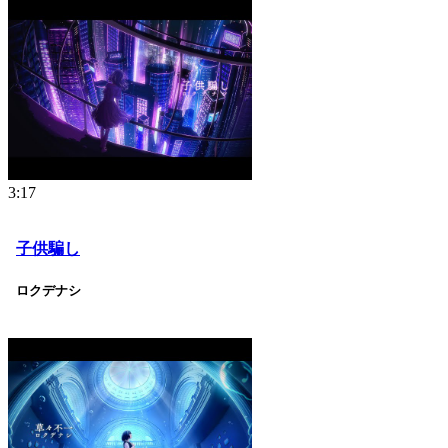
3:17
子供騙し
ロクデナシ