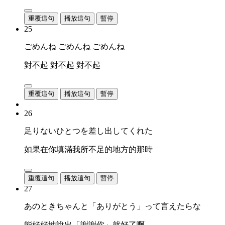
重覆這句
播放這句
暫停
25
ごめんね ごめんね ごめんね
對不起 對不起 對不起
重覆這句
播放這句
暫停
26
足りないひとつを差し出してくれた
如果在你填滿我所不足的地方的那時
重覆這句
播放這句
暫停
27
あのときちゃんと「ありがとう」って言えたらな
能好好地說出「謝謝你」就好了啊