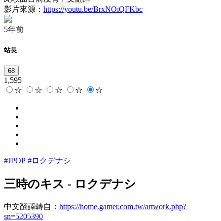
影片來源：
https://youtu.be/BrxNOiQFKbc
5年前
站長
68
1,595
☆
☆
☆
☆
☆
#JPOP
#ロクデナシ
三時のキス
-
ロクデナシ
中文翻譯轉自：
https://home.gamer.com.tw/artwork.php?
sn=5205390