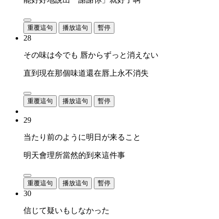
重覆這句
播放這句
暫停
28
その味は今でも 唇からずっと消えない
直到現在那個味道還在唇上永不消失
重覆這句
播放這句
暫停
29
当たり前のように明日が来ること
明天會理所當然的到來這件事
重覆這句
播放這句
暫停
30
信じて疑いもしなかった