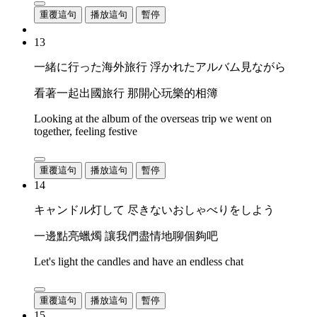
重覆這句
播放這句
暫停
13
一緒に行った海外旅行 浮かれたアルバム見ながら
看著一起出國旅行 那開心玩樂的相簿
Looking at the album of the overseas trip we went on
together, feeling festive
重覆這句
播放這句
暫停
14
キャンドル灯して 尽きないおしゃべりをしよう
一邊點亮蠟燭 讓我們盡情地聊個夠吧
Let's light the candles and have an endless chat
重覆這句
播放這句
暫停
15