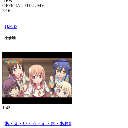
NEW
OFFICIAL FULL MV
3:16
Q.E.D
小倉唯
1:42
あ・え・い・う・え・お・あお!!