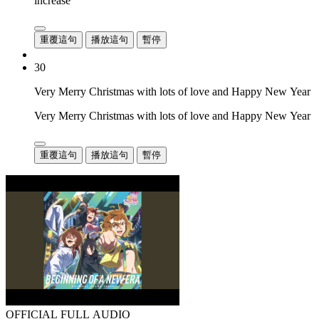
increase
重覆這句
播放這句
暫停
30
Very Merry Christmas with lots of love and Happy New Year
Very Merry Christmas with lots of love and Happy New Year
重覆這句
播放這句
暫停
OFFICIAL FULL AUDIO