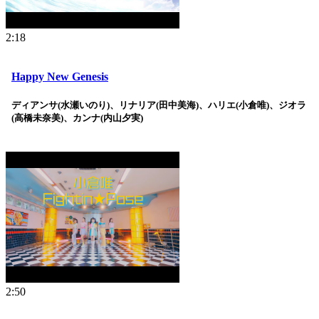
2:18
Happy New Genesis
ディアンサ(水瀬いのり)、リナリア(田中美海)、ハリエ(小倉唯)、ジオラ
(高橋未奈美)、カンナ(内山夕実)
2:50