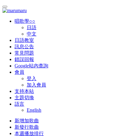
唱歌學○○
日語
中文
日語教室
訊息公告
常見問題
錯誤回報
Google站內查詢
會員
登入
加入會員
支持本站
主題切換
語言
English
新增加歌曲
新發行歌曲
本週播放排行