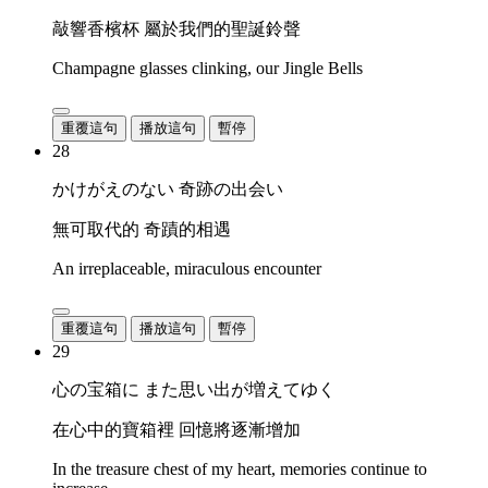
敲響香檳杯 屬於我們的聖誕鈴聲
Champagne glasses clinking, our Jingle Bells
重覆這句
播放這句
暫停
28
かけがえのない 奇跡の出会い
無可取代的 奇蹟的相遇
An irreplaceable, miraculous encounter
重覆這句
播放這句
暫停
29
心の宝箱に また思い出が増えてゆく
在心中的寶箱裡 回憶將逐漸增加
In the treasure chest of my heart, memories continue to