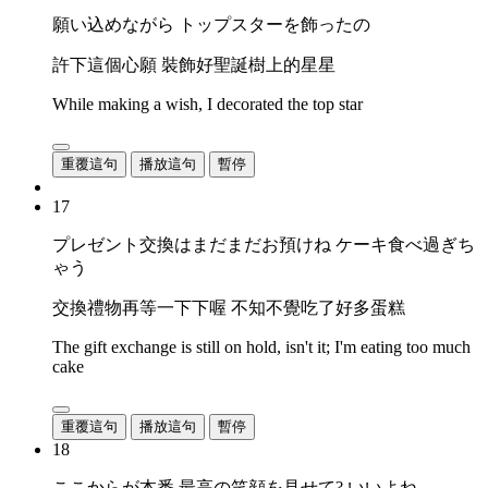
願い込めながら トップスターを飾ったの
許下這個心願 裝飾好聖誕樹上的星星
While making a wish, I decorated the top star
重覆這句
播放這句
暫停
17
プレゼント交換はまだまだお預けね ケーキ食べ過ぎち
ゃう
交換禮物再等一下下喔 不知不覺吃了好多蛋糕
The gift exchange is still on hold, isn't it; I'm eating too much
cake
重覆這句
播放這句
暫停
18
ここからが本番 最高の笑顔を見せて? いいよね