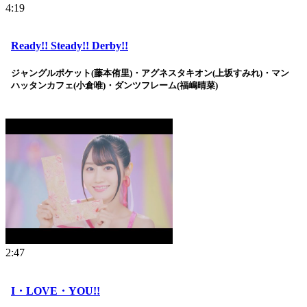
4:19
Ready!! Steady!! Derby!!
ジャングルポケット(藤本侑里)・アグネスタキオン(上坂すみれ)・マン
ハッタンカフェ(小倉唯)・ダンツフレーム(福嶋晴菜)
2:47
I・LOVE・YOU!!