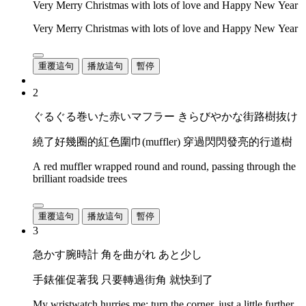
Very Merry Christmas with lots of love and Happy New Year
Very Merry Christmas with lots of love and Happy New Year
重覆這句
播放這句
暫停
2
ぐるぐる巻いた赤いマフラー きらびやかな街路樹抜け
繞了好幾圈的紅色圍巾(muffler) 穿過閃閃發亮的行道樹
A red muffler wrapped round and round, passing through the
brilliant roadside trees
重覆這句
播放這句
暫停
3
急かす腕時計 角を曲がれ あと少し
手錶催促著我 只要轉過街角 就快到了
My wristwatch hurries me; turn the corner, just a little further