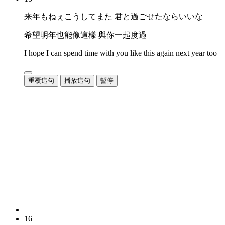
来年もねぇこうしてまた 君と過ごせたならいいな
希望明年也能像這樣 與你一起度過
I hope I can spend time with you like this again next year too
重覆這句
播放這句
暫停
16