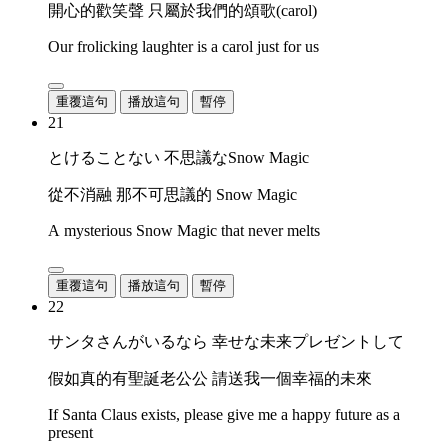
開心的歡笑聲 只屬於我們的頌歌(carol)
Our frolicking laughter is a carol just for us
重覆這句
播放這句
暫停
21
とけることない 不思議なSnow Magic
從不消融 那不可思議的 Snow Magic
A mysterious Snow Magic that never melts
重覆這句
播放這句
暫停
22
サンタさんがいるなら 幸せな未来プレゼントして
假如真的有聖誕老公公 請送我一個幸福的未來
If Santa Claus exists, please give me a happy future as a
present