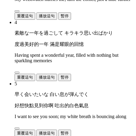
重覆這句
播放這句
暫停
4
素敵な一年を過ごして キラキラ思い出ばかり
度過美好的一年 滿是耀眼的回憶
Having spent a wonderful year, filled with nothing but
sparkling memories
重覆這句
播放這句
暫停
5
早く会いたいな 白い息が弾んでく
好想快點見到你啊 吐出的白色氣息
I want to see you soon; my white breath is bouncing along
重覆這句
播放這句
暫停