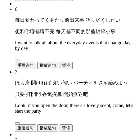
6
毎日変わってくあたり前出来事 語り尽くしたい
想和你聊都聊不完 每天都不同的那些瑣碎小事
I want to talk all about the everyday events that change day
by day
重覆這句
播放這句
暫停
7
ほら扉 開ければ 良い匂い パーティをさぁ始めよう
只要 打開門 香氣撲鼻 開始派對吧
Look, if you open the door, there's a lovely scent; come, let's
start the party
重覆這句
播放這句
暫停