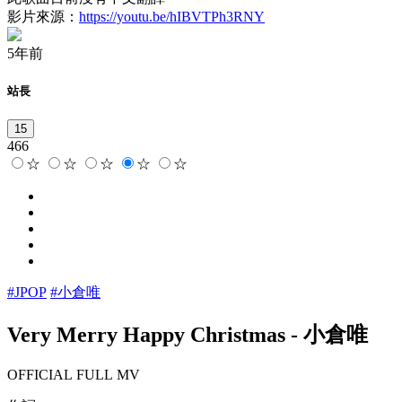
影片來源：
https://youtu.be/hIBVTPh3RNY
5年前
站長
15
466
☆
☆
☆
☆
☆
#JPOP
#小倉唯
Very Merry Happy Christmas
-
小倉唯
OFFICIAL FULL MV