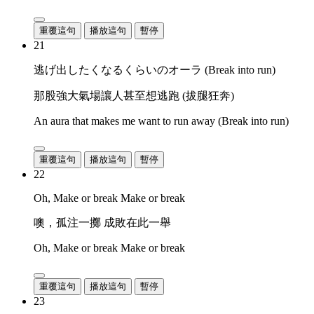
重覆這句
播放這句
暫停
21
逃げ出したくなるくらいのオーラ (Break into run)
那股強大氣場讓人甚至想逃跑 (拔腿狂奔)
An aura that makes me want to run away (Break into run)
重覆這句
播放這句
暫停
22
Oh, Make or break Make or break
噢，孤注一擲 成敗在此一舉
Oh, Make or break Make or break
重覆這句
播放這句
暫停
23