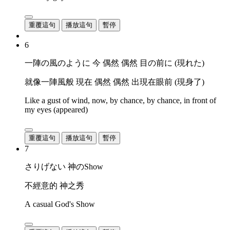
重覆這句
播放這句
暫停
6
一陣の風のように 今 偶然 偶然 目の前に (現れた)
就像一陣風般 現在 偶然 偶然 出現在眼前 (現身了)
Like a gust of wind, now, by chance, by chance, in front of
my eyes (appeared)
重覆這句
播放這句
暫停
7
さりげない 神のShow
不經意的 神之秀
A casual God's Show