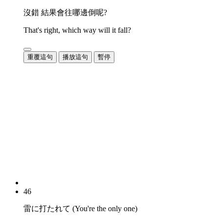
沒錯 結果會往哪邊倒呢?
That's right, which way will it fall?
重覆這句
播放這句
暫停
46
雷に打たれて (You're the only one)