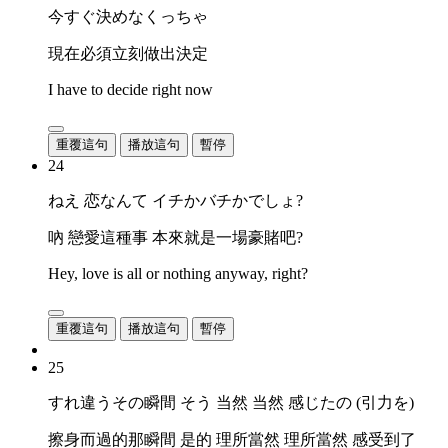
今すぐ決めなくっちゃ
現在必須立刻做出決定
I have to decide right now
重覆這句
播放這句
暫停
24
ねえ 恋なんて イチかバチかでしょ?
吶 戀愛這種事 本來就是一場豪賭吧?
Hey, love is all or nothing anyway, right?
重覆這句
播放這句
暫停
25
すれ違うその瞬間 そう 当然 当然 感じたの (引力を)
擦身而過的那瞬間 是的 理所當然 理所當然 感受到了