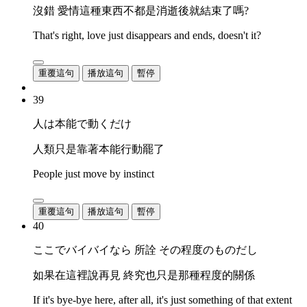
沒錯 愛情這種東西不都是消逝後就結束了嗎?
That's right, love just disappears and ends, doesn't it?
重覆這句
播放這句
暫停
39
人は本能で動くだけ
人類只是靠著本能行動罷了
People just move by instinct
重覆這句
播放這句
暫停
40
ここでバイバイなら 所詮 その程度のものだし
如果在這裡說再見 終究也只是那種程度的關係
If it's bye-bye here, after all, it's just something of that extent