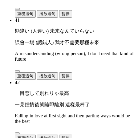
重覆這句
播放這句
暫停
41
勘違い (人違い) 未来なんていらない
誤會一場 (認錯人) 我才不需要那種未來
A misunderstanding (wrong person), I don't need that kind of
future
重覆這句
播放這句
暫停
42
一目恋して別れりゃ最高
一見鍾情後就隨即離別 這樣最棒了
Falling in love at first sight and then parting ways would be
the best