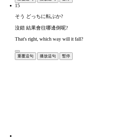
15
そう どっちに転ぶか?
沒錯 結果會往哪邊倒呢?
That's right, which way will it fall?
重覆這句
播放這句
暫停