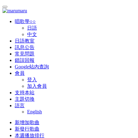
唱歌學○○
日語
中文
日語教室
訊息公告
常見問題
錯誤回報
Google站內查詢
會員
登入
加入會員
支持本站
主題切換
語言
English
新增加歌曲
新發行歌曲
本週播放排行