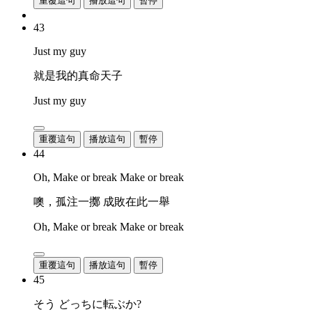
重覆這句
播放這句
暫停
43
Just my guy
就是我的真命天子
Just my guy
重覆這句
播放這句
暫停
44
Oh, Make or break Make or break
噢，孤注一擲 成敗在此一舉
Oh, Make or break Make or break
重覆這句
播放這句
暫停
45
そう どっちに転ぶか?