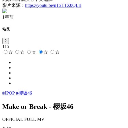
影片來源：
https://youtu.be/nTxTTZ0QLrI
1年前
站長
2
115
☆
☆
☆
☆
☆
#JPOP
#櫻坂46
Make or Break
-
櫻坂46
OFFICIAL FULL MV