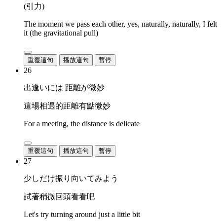
(引力)
The moment we pass each other, yes, naturally, naturally, I felt
it (the gravitational pull)
重覆這句
播放這句
暫停
26
出逢いには 距離が微妙
這場相遇的距離有點微妙
For a meeting, the distance is delicate
重覆這句
播放這句
暫停
27
少しだけ振り向いてみよう
試著稍微回頭看看吧
Let's try turning around just a little bit