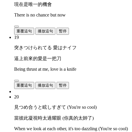
現在是唯一的機會
There is no chance but now
重覆這句
播放這句
暫停
19
突きつけられてる 愛はナイフ
逼上前來的愛是一把刀
Being thrust at me, love is a knife
重覆這句
播放這句
暫停
20
見つめ合うと眩しすぎて (You're so cool)
當彼此凝視時太過耀眼 (你真的太帥了)
When we look at each other, it's too dazzling (You're so cool)