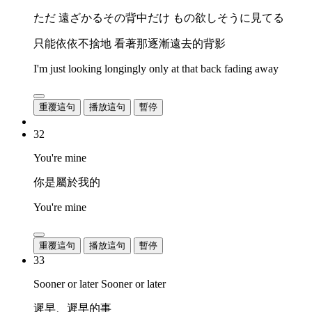
ただ 遠ざかるその背中だけ もの欲しそうに見てる
只能依依不捨地 看著那逐漸遠去的背影
I'm just looking longingly only at that back fading away
重覆這句
播放這句
暫停
32
You're mine
你是屬於我的
You're mine
重覆這句
播放這句
暫停
33
Sooner or later Sooner or later
遲早、遲早的事