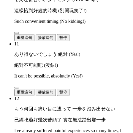
這樣恰到好處的時機 (別開玩笑了!)
Such convenient timing (No kidding!)
重覆這句
播放這句
暫停
11
あり得ないでしょう 絶対 (Yes!)
絕對不可能吧 (沒錯!)
It can't be possible, absolutely (Yes!)
重覆這句
播放這句
暫停
12
もう何回も痛い目に遭って 一歩を踏み出せない
已經吃過好幾次苦頭了 實在無法踏出那一步
I've already suffered painful experiences so many times, I