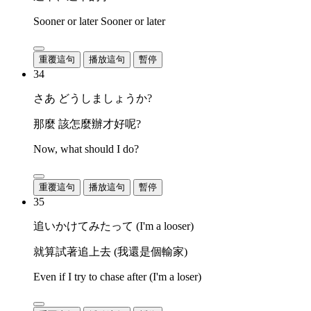
Sooner or later Sooner or later
重覆這句
播放這句
暫停
34
さあ どうしましょうか?
那麼 該怎麼辦才好呢?
Now, what should I do?
重覆這句
播放這句
暫停
35
追いかけてみたって (I'm a looser)
就算試著追上去 (我還是個輸家)
Even if I try to chase after (I'm a loser)