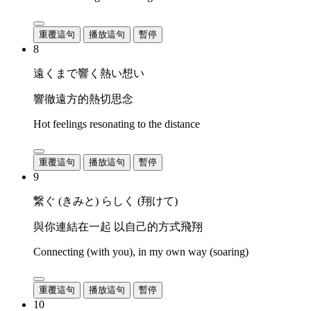
重覆這句
播放這句
暫停
8
遠くまで響く熱い想い
響徹遠方的熱切思念
Hot feelings resonating to the distance
重覆這句
播放這句
暫停
9
繋ぐ (きみと) らしく (翔けて)
與你連結在一起 以自己的方式飛翔
Connecting (with you), in my own way (soaring)
重覆這句
播放這句
暫停
10