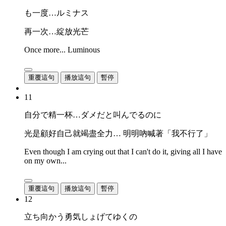
も一度…ルミナス
再一次…綻放光芒
Once more... Luminous
重覆這句
播放這句
暫停
11
自分で精一杯…ダメだと叫んでるのに
光是顧好自己就竭盡全力… 明明吶喊著「我不行了」
Even though I am crying out that I can't do it, giving all I have
on my own...
重覆這句
播放這句
暫停
12
立ち向かう勇気しょげてゆくの