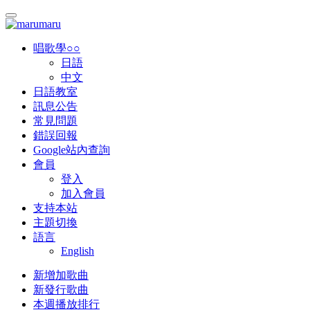
唱歌學○○
日語
中文
日語教室
訊息公告
常見問題
錯誤回報
Google站內查詢
會員
登入
加入會員
支持本站
主題切換
語言
English
新增加歌曲
新發行歌曲
本週播放排行