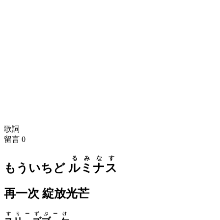
歌詞
留言
0
るみなす
もういちど
ルミナス
再一次 綻放光芒
すりーず
ぶーけ