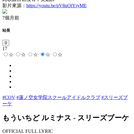
影片來源：
https://youtu.be/pV8uOlYryME
7個月前
站長
0
17
☆
☆
☆
☆
☆
#COV
#蓮ノ空女学院スクールアイドルクラブ
#スリーズブ
ーケ
もういちど ルミナス
-
スリーズブーケ
OFFICIAL FULL LYRIC