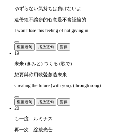
ゆずらない気持ちは負けないよ
這份絕不讓步的心意是不會認輸的
I won't lose this feeling of not giving in
重覆這句
播放這句
暫停
19
未来 (きみと) つくる (歌で)
想要與你用歌聲創造未來
Creating the future (with you), (through song)
重覆這句
播放這句
暫停
20
も一度…ルミナス
再一次…綻放光芒