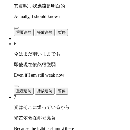
其實呢，我應該是明白的
Actually, I should know it
重覆這句
播放這句
暫停
6
今はまだ弱いままでも
即使現在依然很微弱
Even if I am still weak now
重覆這句
播放這句
暫停
7
光はそこに燈っているから
光芒依舊在那裡亮著
Because the light is shining there