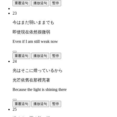
重覆這句
播放這句
暫停
23
今はまだ弱いままでも
即使現在依然很微弱
Even if I am still weak now
重覆這句
播放這句
暫停
24
光はそこに燈っているから
光芒依舊在那裡亮著
Because the light is shining there
重覆這句
播放這句
暫停
25