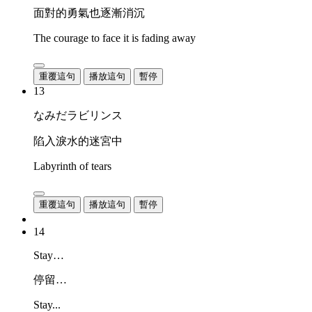
面對的勇氣也逐漸消沉
The courage to face it is fading away
重覆這句
播放這句
暫停
13
なみだラビリンス
陷入淚水的迷宮中
Labyrinth of tears
重覆這句
播放這句
暫停
14
Stay…
停留…
Stay...