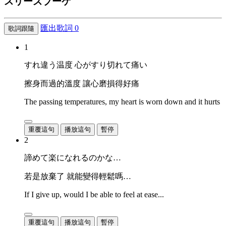
スリーズ
ブーケ
匯出歌詞
0
歌詞跟隨
1
すれ違う温度 心がすり切れて痛い
擦身而過的溫度 讓心磨損得好痛
The passing temperatures, my heart is worn down and it hurts
重覆這句
播放這句
暫停
2
諦めて楽になれるのかな…
若是放棄了 就能變得輕鬆嗎…
If I give up, would I be able to feel at ease...
重覆這句
播放這句
暫停