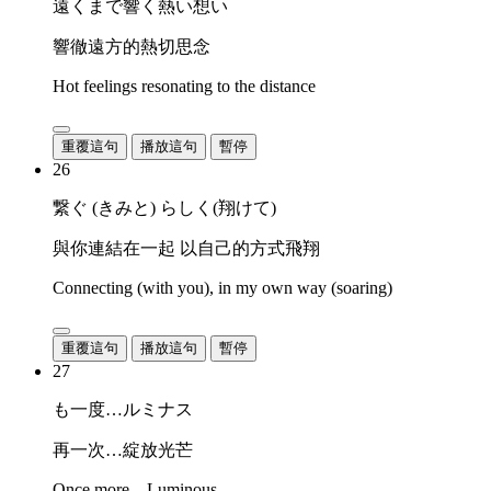
遠くまで響く熱い想い
響徹遠方的熱切思念
Hot feelings resonating to the distance
重覆這句
播放這句
暫停
26
繋ぐ (きみと) らしく(翔けて)
與你連結在一起 以自己的方式飛翔
Connecting (with you), in my own way (soaring)
重覆這句
播放這句
暫停
27
も一度…ルミナス
再一次…綻放光芒
Once more... Luminous