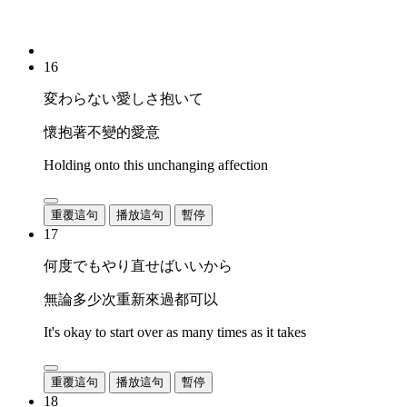
16
変わらない愛しさ抱いて
懷抱著不變的愛意
Holding onto this unchanging affection
重覆這句
播放這句
暫停
17
何度でもやり直せばいいから
無論多少次重新來過都可以
It's okay to start over as many times as it takes
重覆這句
播放這句
暫停
18