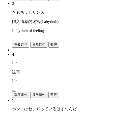
3
きもちラビリンス
陷入情感的迷宮(Labyrinth)
Labyrinth of feelings
重覆這句
播放這句
暫停
4
Lie…
謊言…
Lie...
重覆這句
播放這句
暫停
5
ホントはね、知っているはずなんだ