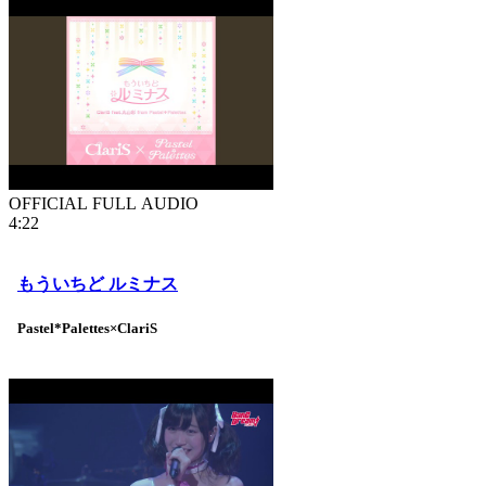
OFFICIAL FULL AUDIO
4:22
もういちど ルミナス
Pastel*Palettes×ClariS