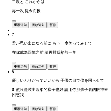
二度と これからは
再一次 從今而後
重覆這句
播放這句
暫停
7
君が思い出になる前に もう一度笑ってみせて
在你成為回憶之前 請再對我粲然一笑
重覆這句
播放這句
暫停
8
優しいふりだっていいから 子供の目で僕を困らせて
即使只是裝出溫柔的樣子也好 請用你那孩子氣的眼神來
困惑我
重覆這句
播放這句
暫停