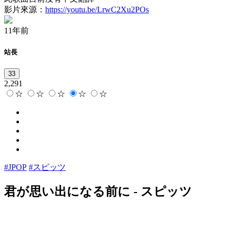
影片來源：
https://youtu.be/LrwC2Xu2POs
11年前
站長
33
2,291
☆
☆
☆
☆
☆
#JPOP
#スピッツ
君が思い出になる前に
-
スピッツ