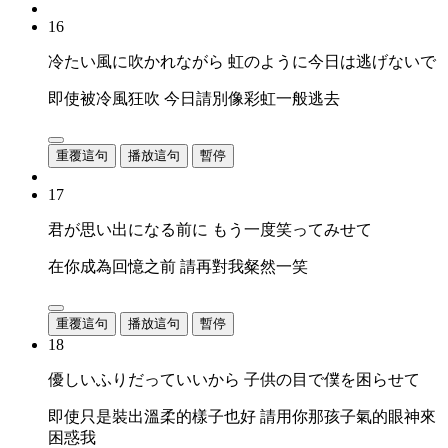
16
冷たい風に吹かれながら 虹のように今日は逃げないで
即使被冷風狂吹 今日請別像彩虹一般逃去
重覆這句
播放這句
暫停
17
君が思い出になる前に もう一度笑ってみせて
在你成為回憶之前 請再對我粲然一笑
重覆這句
播放這句
暫停
18
優しいふりだっていいから 子供の目で僕を困らせて
即使只是裝出溫柔的樣子也好 請用你那孩子氣的眼神來
困惑我