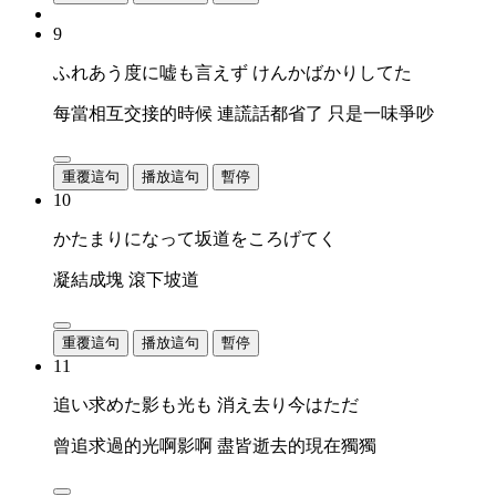
9
ふれあう度に嘘も言えず けんかばかりしてた
每當相互交接的時候 連謊話都省了 只是一味爭吵
重覆這句
播放這句
暫停
10
かたまりになって坂道をころげてく
凝結成塊 滾下坡道
重覆這句
播放這句
暫停
11
追い求めた影も光も 消え去り今はただ
曾追求過的光啊影啊 盡皆逝去的現在獨獨