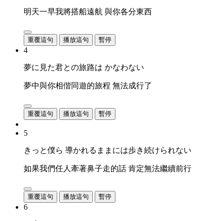
明天一早我將搭船遠航 與你各分東西
重覆這句
播放這句
暫停
4
夢に見た君との旅路は かなわない
夢中與你相偕同遊的旅程 無法成行了
重覆這句
播放這句
暫停
5
きっと僕ら 導かれるままには歩き続けられない
如果我們任人牽著鼻子走的話 肯定無法繼續前行
重覆這句
播放這句
暫停
6