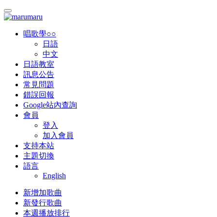
唱歌學○○
日語
中文
日語教室
訊息公告
常見問題
錯誤回報
Google站內查詢
會員
登入
加入會員
支持本站
主題切換
語言
English
新增加歌曲
新發行歌曲
本週播放排行