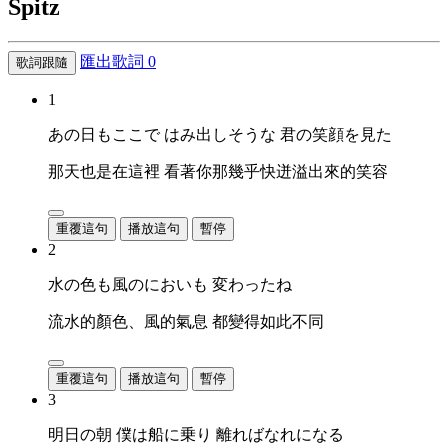
Spitz
匯出歌詞
0
歌詞跟隨
1
あの日もここで はみ出しそうな 君の笑顔を見た
那天也是在這裡 看著你那幾乎快迸溢出來的笑容
重覆這句
播放這句
暫停
2
水の色も風のにおいも 変わったね
流水的顏色、風的氣息 都變得如此不同
重覆這句
播放這句
暫停
3
明日の朝 僕は船に乗り 離ればなれになる