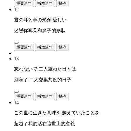
重覆這句
播放這句
暫停
12
君の耳と鼻の形が 愛しい
迷戀你耳朵和鼻子的形狀
重覆這句
播放這句
暫停
13
忘れないで 二人重ねた日々は
別忘了 二人交集共度的日子
重覆這句
播放這句
暫停
14
この世に生きた意味を 越えていたことを
超越了我們活在這世上的意義