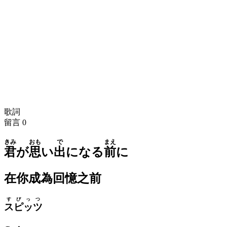
歌詞
留言
0
きみ
おも
で
まえ
君
が
思
い
出
になる
前
に
在你成為回憶之前
すぴっつ
スピッツ