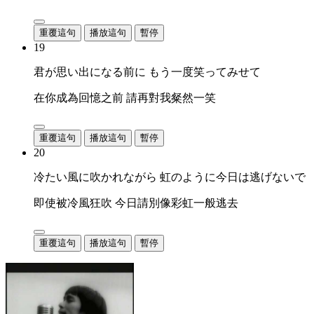
重覆這句
播放這句
暫停
19
君が思い出になる前に もう一度笑ってみせて
在你成為回憶之前 請再對我粲然一笑
重覆這句
播放這句
暫停
20
冷たい風に吹かれながら 虹のように今日は逃げないで
即使被冷風狂吹 今日請別像彩虹一般逃去
重覆這句
播放這句
暫停