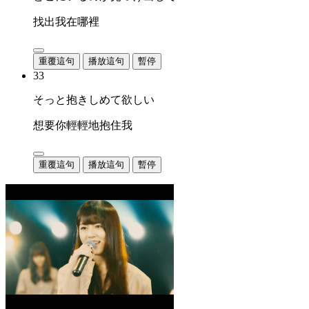
找出我在哪裡
重覆這句
播放這句
暫停
33
そっと抱きしめて欲しい
想要你輕輕地抱住我
重覆這句
播放這句
暫停