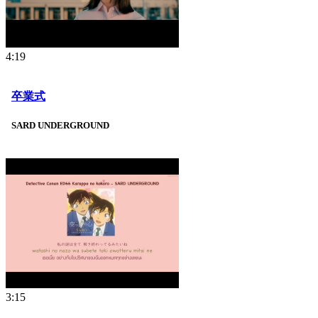
4:19
卒業式
SARD UNDERGROUND
3:15