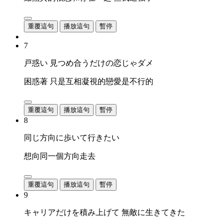
重覆這句
播放這句
暫停
7
戸惑い 見つめ合うだけの恋じゃダメ
困惑著 只是互相凝視的戀愛是不行的
重覆這句
播放這句
暫停
8
同じ方向に歩いて行きたい
想向同一個方向走去
重覆這句
播放這句
暫停
9
キャリアだけを積み上げて 無敵に生きてきた