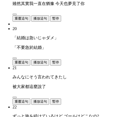
雖然其實我一直在猶豫 今天也夢見了你
重覆這句
播放這句
暫停
20
「結婚は急いじゃダメ」
「不要急於結婚」
重覆這句
播放這句
暫停
21
みんなにそう言われてきたし
被大家都這麼說了
重覆這句
播放這句
暫停
22
ずっと旅を続けているけど ゴールはどこなの?