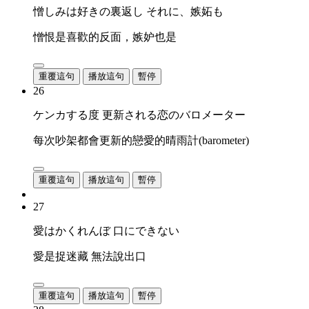
憎しみは好きの裏返し それに、嫉妬も
憎恨是喜歡的反面，嫉妒也是
重覆這句
播放這句
暫停
26
ケンカする度 更新される恋のバロメーター
每次吵架都會更新的戀愛的晴雨計(barometer)
重覆這句
播放這句
暫停
27
愛はかくれんぼ 口にできない
愛是捉迷藏 無法說出口
重覆這句
播放這句
暫停