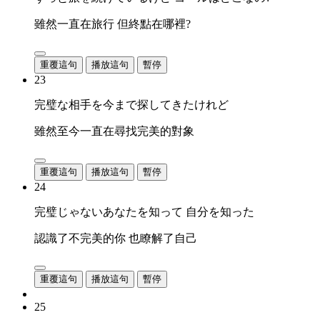
雖然一直在旅行 但終點在哪裡?
重覆這句
播放這句
暫停
23
完璧な相手を今まで探してきたけれど
雖然至今一直在尋找完美的對象
重覆這句
播放這句
暫停
24
完璧じゃないあなたを知って 自分を知った
認識了不完美的你 也瞭解了自己
重覆這句
播放這句
暫停
25