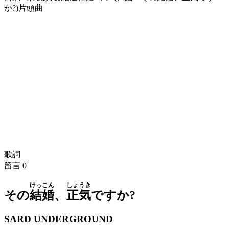
か?)片頭曲
歌詞
留言
0
けっこん
しょうき
その
結婚
、
正気
ですか?
SARD UNDERGROUND