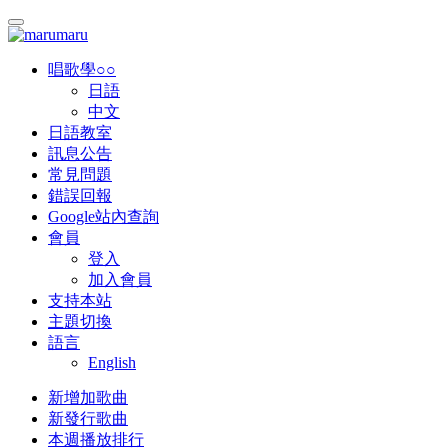
唱歌學○○
日語
中文
日語教室
訊息公告
常見問題
錯誤回報
Google站內查詢
會員
登入
加入會員
支持本站
主題切換
語言
English
新增加歌曲
新發行歌曲
本週播放排行