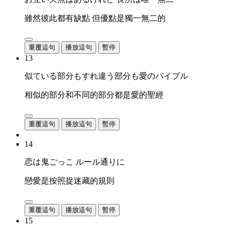
雖然彼此都有缺點 但優點是獨一無二的
重覆這句
播放這句
暫停
13
似ている部分もすれ違う部分も愛のバイブル
相似的部分和不同的部分都是愛的聖經
重覆這句
播放這句
暫停
14
恋は鬼ごっこ ルール通りに
戀愛是按照捉迷藏的規則
重覆這句
播放這句
暫停
15