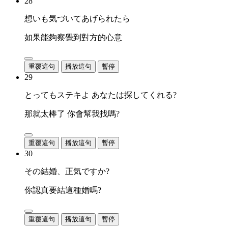
28
想いも気づいてあげられたら
如果能夠察覺到對方的心意
重覆這句
播放這句
暫停
29
とってもステキよ あなたは探してくれる?
那就太棒了 你會幫我找嗎?
重覆這句
播放這句
暫停
30
その結婚、正気ですか?
你認真要結這種婚嗎?
重覆這句
播放這句
暫停