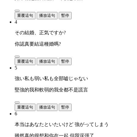
重覆這句
播放這句
暫停
4
その結婚、正気ですか?
你認真要結這種婚嗎?
重覆這句
播放這句
暫停
5
強い私も弱い私も全部嘘じゃない
堅強的我和軟弱的我全都不是謊言
重覆這句
播放這句
暫停
6
本当はあなたといたいけど 強がってしまう
雖然真的很想和你在一起 但我逞强了