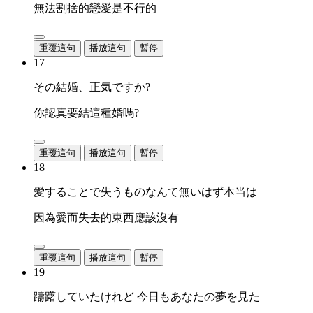
無法割捨的戀愛是不行的
重覆這句
播放這句
暫停
17
その結婚、正気ですか?
你認真要結這種婚嗎?
重覆這句
播放這句
暫停
18
愛することで失うものなんて無いはず本当は
因為愛而失去的東西應該沒有
重覆這句
播放這句
暫停
19
躊躇していたけれど 今日もあなたの夢を見た