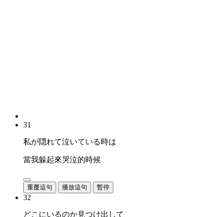
31
私が隠れて泣いている時は
當我躲起來哭泣的時候
重覆這句
播放這句
暫停
32
どこにいるのか見つけ出して