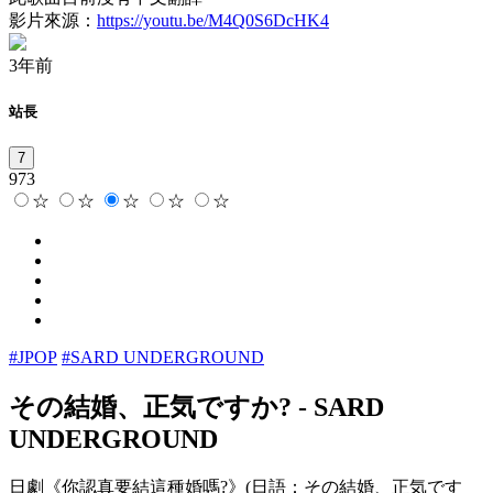
影片來源：
https://youtu.be/M4Q0S6DcHK4
3年前
站長
7
973
☆
☆
☆
☆
☆
#JPOP
#SARD UNDERGROUND
その結婚、正気ですか?
-
SARD
UNDERGROUND
日劇《你認真要結這種婚嗎?》(日語：その結婚、正気です