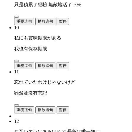
只是積累了經驗 無敵地活了下來
重覆這句
播放這句
暫停
10
私にも賞味期限がある
我也有保存期限
重覆這句
播放這句
暫停
11
忘れていたわけじゃないけど
雖然並沒有忘記
重覆這句
播放這句
暫停
12
お互い欠点はあるけれど 長所は唯一無二