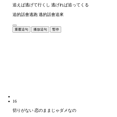
追えば逃げて行くし 逃げれば追ってくる
追的話會逃跑 逃的話會追來
重覆這句
播放這句
暫停
16
切りがない 恋のままじゃダメなの