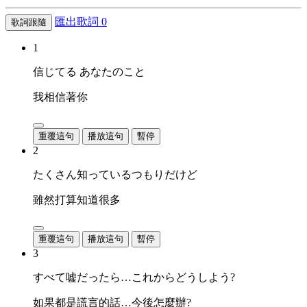
匯出歌詞
0
歌詞跟隨
1
信じてる あなたのこと
我相信著你
重覆這句
播放這句
暫停
2
たくさん知っているつもりだけど
雖然打算知道很多
重覆這句
播放這句
暫停
3
すべて嘘だったら…これからどうしよう?
如果都是謊言的話…今後怎麼辦?