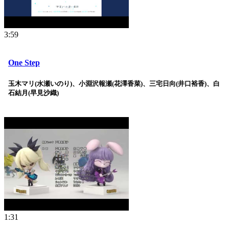
3:59
One Step
玉木マリ(水瀬いのり)、小淵沢報瀬(花澤香菜)、三宅日向(井口裕香)、白
石結月(早見沙織)
1:31