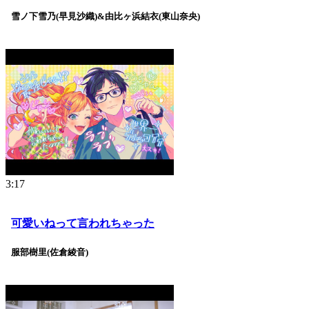
雪ノ下雪乃(早見沙織)&由比ヶ浜結衣(東山奈央)
3:17
可愛いねって言われちゃった
服部樹里(佐倉綾音)