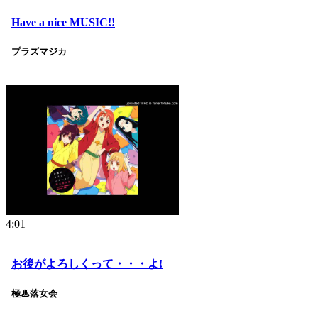
Have a nice MUSIC!!
プラズマジカ
4:01
お後がよろしくって・・・よ!
極♨落女会