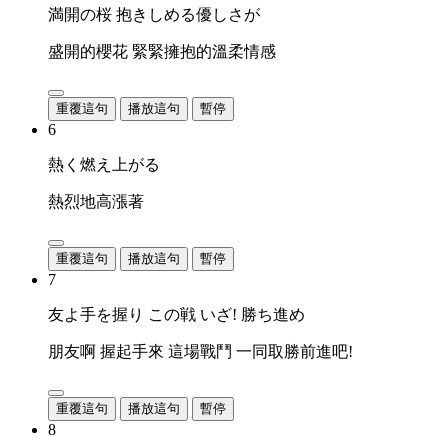
満開の桜 抱きしめる優しさが
盛開的櫻花 緊緊擁抱的溫柔情感
重覆這句
播放這句
暫停
6
熱く燃え上がる
熱烈地高漲著
重覆這句
播放這句
暫停
7
友よ手を握り この戦 いざ! 勝ち進め
朋友啊 握起手來 這場戰鬥 一同取勝前進吧!
重覆這句
播放這句
暫停
8