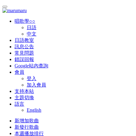
唱歌學○○
日語
中文
日語教室
訊息公告
常見問題
錯誤回報
Google站內查詢
會員
登入
加入會員
支持本站
主題切換
語言
English
新增加歌曲
新發行歌曲
本週播放排行