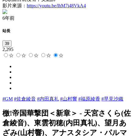
影片來源：
https://youtu.be/lhM7i48VkA4
6年前
站長
39
2,295
☆
☆
☆
☆
☆
#GM
#佐倉綾音
#内田真礼
#山村響
#福原綾香
#早見沙織
檄!帝国華撃団＜新章＞
-
天宮さくら(佐
倉綾音)、東雲初穂(内田真礼)、望月あ
ざみ(山村響)、アナスタシア・パルマ