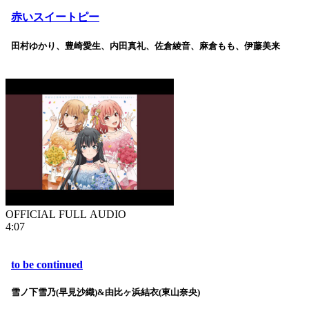
赤いスイートピー
田村ゆかり、豊崎愛生、内田真礼、佐倉綾音、麻倉もも、伊藤美来
OFFICIAL FULL AUDIO
4:07
to be continued
雪ノ下雪乃(早見沙織)&由比ヶ浜結衣(東山奈央)