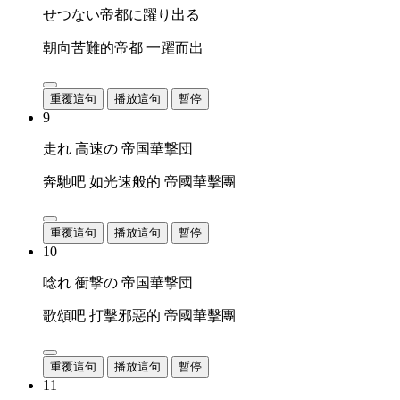
せつない帝都に躍り出る
朝向苦難的帝都 一躍而出
重覆這句
播放這句
暫停
9
走れ 高速の 帝国華撃団
奔馳吧 如光速般的 帝國華擊團
重覆這句
播放這句
暫停
10
唸れ 衝撃の 帝国華撃団
歌頌吧 打擊邪惡的 帝國華擊團
重覆這句
播放這句
暫停
11