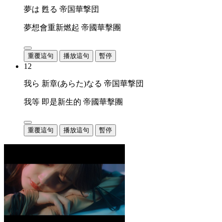
夢は 甦る 帝国華撃団
夢想會重新燃起 帝國華擊團
重覆這句
播放這句
暫停
12
我ら 新章(あらた)なる 帝国華撃団
我等 即是新生的 帝國華擊團
重覆這句
播放這句
暫停