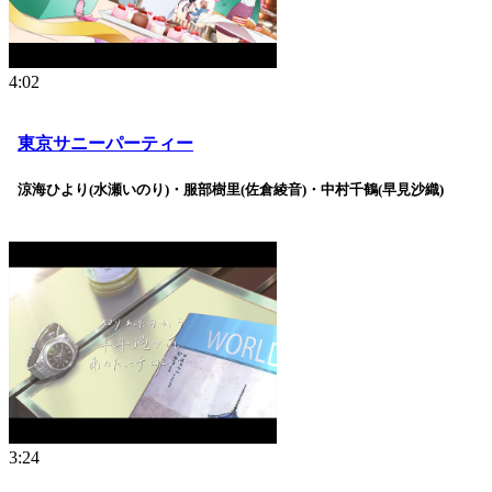
4:02
東京サニーパーティー
涼海ひより(水瀬いのり)・服部樹里(佐倉綾音)・中村千鶴(早見沙織)
3:24