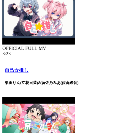
OFFICIAL FULL MV
3:23
自己☆推し
栗田りん(立花日菜)&須佐乃みあ(佐倉綾音)