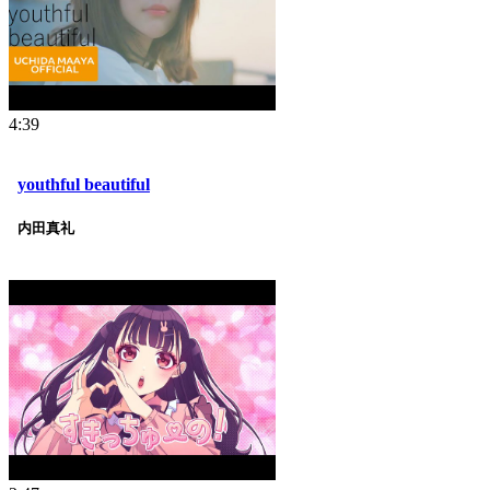
4:39
youthful beautiful
内田真礼