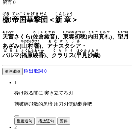
留言
0
げき
ていこく
かげきだん
しん
しょう
檄
!
帝国
華撃団
＜
新
章
＞
あまみや
さくらあやね
しののめ
はつほ
うちだまあや
もちづき
天宮
さくら(
佐倉綾音
)、
東雲
初穂
(
内田真礼
)、
望月
やまむらひびく
あなすたしあ
あざみ(
山村響
)、
アナスタシア
・
ぱるま
ふくはらあやか
くらりす
はやみさおり
パルマ
(
福原綾香
)、
クラリス
(
早見沙織
)
匯出歌詞
0
歌詞跟隨
1
砕け散る闇に 突き立てろ刃
朝破碎飛散的黑暗 用刀刃使勁刺穿吧
重覆這句
播放這句
暫停
2