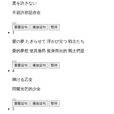
悪を許さない
不容許邪惡存在
重覆這句
播放這句
暫停
3
愛の夢 たぎらせて 浮かび立つ 戦士たち
愛的夢想 使其激昂 挺身而出的 戰士們是
重覆這句
播放這句
暫停
4
輝ける乙女
閃耀光芒的少女
重覆這句
播放這句
暫停
5