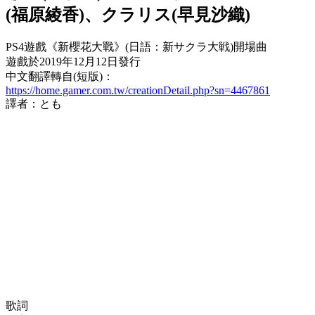
(福原綾香)、クラリス(早見沙織)
PS4遊戲《新櫻花大戰》(日語：新サクラ大戦)開場曲
遊戲於2019年12月12日發行
中文翻譯轉自(短版)：
https://home.gamer.com.tw/creationDetail.php?sn=4467861
譯者：とも
歌詞