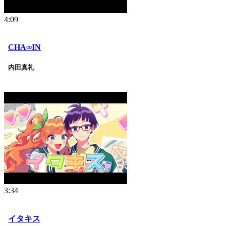
4:09
CHA∞IN
内田真礼
3:34
イタキス