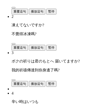
重覆這句
播放這句
暫停
2
凍えてないですか?
不覺得冰凍嗎?
重覆這句
播放這句
暫停
3
ボクの祈りは君のもとへ 届いてますか?
我的祈禱傳達到你身邊了嗎?
重覆這句
播放這句
暫停
4
辛い時はいつも