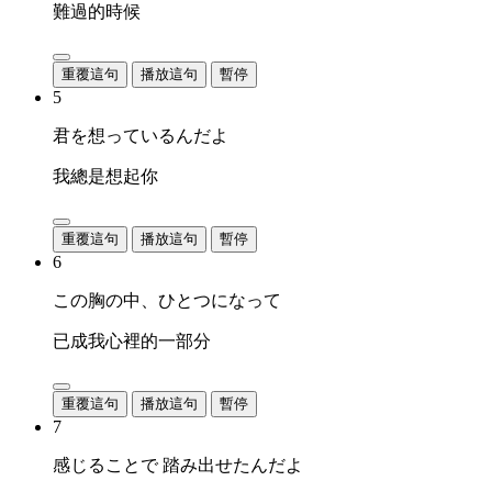
難過的時候
重覆這句
播放這句
暫停
5
君を想っているんだよ
我總是想起你
重覆這句
播放這句
暫停
6
この胸の中、ひとつになって
已成我心裡的一部分
重覆這句
播放這句
暫停
7
感じることで 踏み出せたんだよ