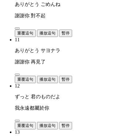
ありがとう ごめんね
謝謝你 對不起
重覆這句
播放這句
暫停
11
ありがとう サヨナラ
謝謝你 再見了
重覆這句
播放這句
暫停
12
ずっと 君のものだよ
我永遠都屬於你
重覆這句
播放這句
暫停
13