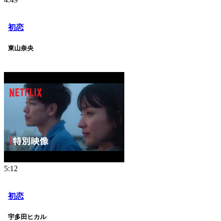
初恋
東山奈央
5:12
初恋
宇多田ヒカル