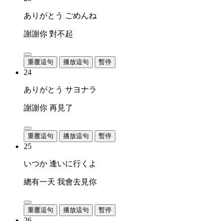
ありがとう ごめんね
謝謝你 對不起
重覆這句
播放這句
暫停
24
ありがとう サヨナラ
謝謝你 再見了
重覆這句
播放這句
暫停
25
いつか 逢いに行くよ
總有一天 我會去見你
重覆這句
播放這句
暫停
26