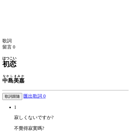
歌詞
留言
0
はつこい
初恋
なかしまみか
中島美嘉
匯出歌詞
0
歌詞跟隨
1
寂しくないですか?
不覺得寂寞嗎?