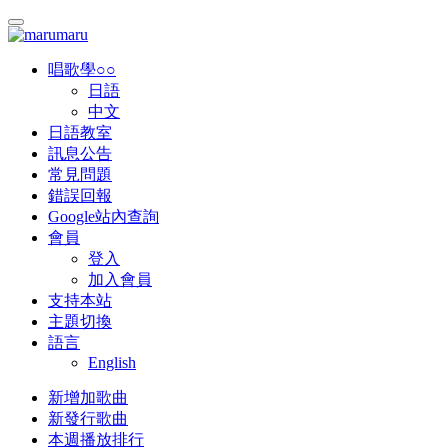
唱歌學○○
日語
中文
日語教室
訊息公告
常見問題
錯誤回報
Google站內查詢
會員
登入
加入會員
支持本站
主題切換
語言
English
新增加歌曲
新發行歌曲
本週播放排行