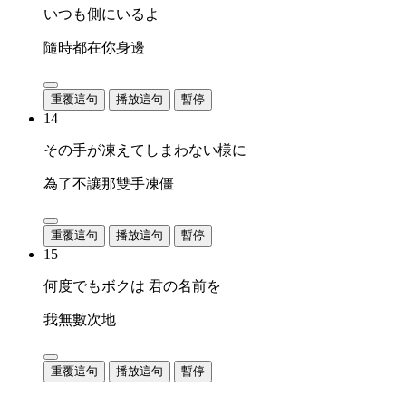
いつも側にいるよ
隨時都在你身邊
重覆這句
播放這句
暫停
14
その手が凍えてしまわない様に
為了不讓那雙手凍僵
重覆這句
播放這句
暫停
15
何度でもボクは 君の名前を
我無數次地
重覆這句
播放這句
暫停