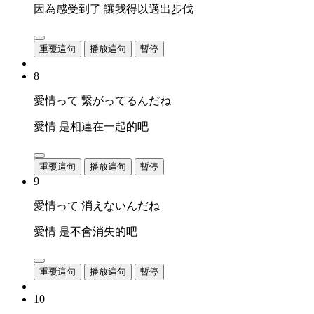
因為感受到了 讓我得以邁出步伐
重覆這句
播放這句
暫停
8
愛情って 繋がってるんだね
愛情 是相連在一起的吧
重覆這句
播放這句
暫停
9
愛情って 消えないんだね
愛情 是不會消失的吧
重覆這句
播放這句
暫停
10