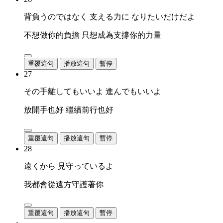
背負うのではなく 支える力に なりたいだけだよ
不想做你的負擔 只想成為支撐你的力量
重覆這句
播放這句
暫停
27
その手離してもいいよ 進んでもいいよ
放開手也好 繼續前行也好
重覆這句
播放這句
暫停
28
遠くから 見守っているよ
我都會從遠方守護著你
重覆這句
播放這句
暫停