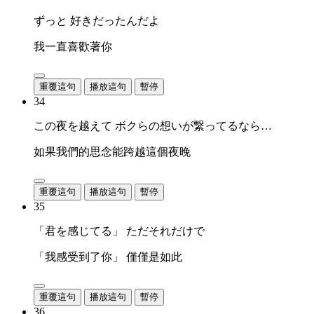
ずっと 好きだったんだよ
我一直喜歡著你
重覆這句
播放這句
暫停
34
この夜を越えて ボクらの想いが繋ってるなら…
如果我們的思念能跨越這個夜晚
重覆這句
播放這句
暫停
35
「君を感じてる」 ただそれだけで
「我感受到了你」 僅僅是如此
重覆這句
播放這句
暫停
36