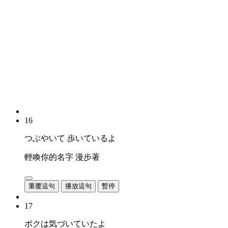
16
つぶやいて 歩いているよ
輕喚你的名字 漫步著
重覆這句
播放這句
暫停
17
ボクは気づいていたよ