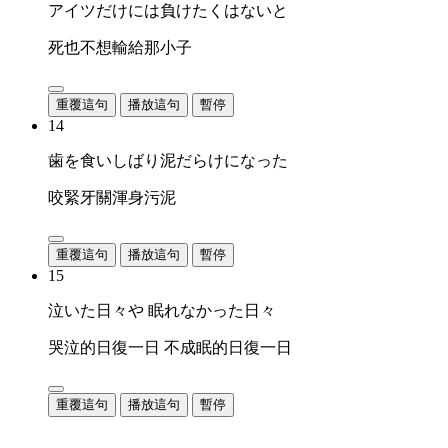
アイツだけには負けたくはないと
死也不想輸給那小子
重覆這句
播放這句
暫停
14
歯を食いしばり泥だらけになった
咬緊牙關渾身污泥
重覆這句
播放這句
暫停
15
泣いた日々や 眠れなかった日々
哭泣的日復一日 不成眠的日復一日
重覆這句
播放這句
暫停