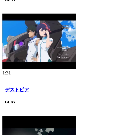
1:31
デストピア
GLAY