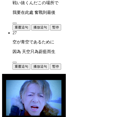
戦い抜くんだこの場所で
我要在此處 奮戰到最後
重覆這句
播放這句
暫停
27
空が青空であるために
因為 天空只為蔚藍而生
重覆這句
播放這句
暫停