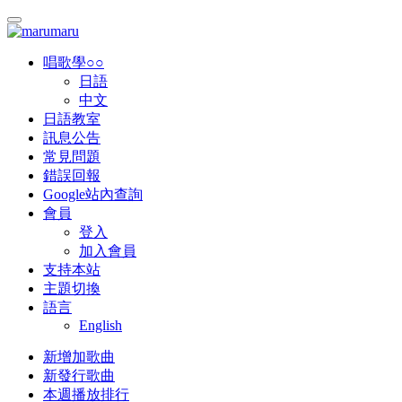
唱歌學○○
日語
中文
日語教室
訊息公告
常見問題
錯誤回報
Google站內查詢
會員
登入
加入會員
支持本站
主題切換
語言
English
新增加歌曲
新發行歌曲
本週播放排行