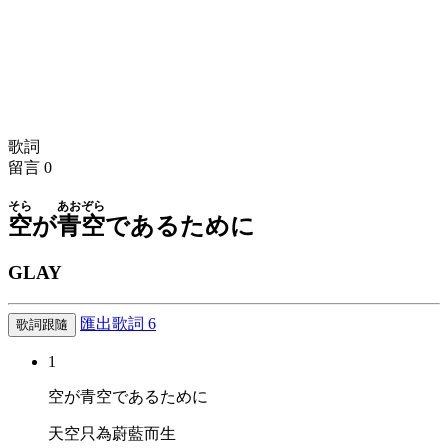
歌詞
留言
0
そら
あおぞら
空
が
青空
であるために
GLAY
匯出歌詞
6
歌詞跟隨
1
空が青空であるために
天空只為蔚藍而生