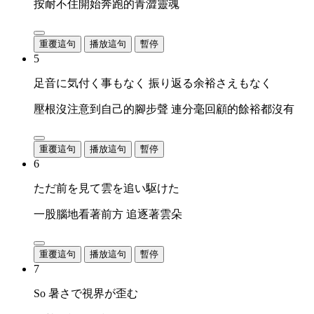
按耐不住開始奔跑的青澀靈魂
重覆這句
播放這句
暫停
5
足音に気付く事もなく 振り返る余裕さえもなく
壓根沒注意到自己的腳步聲 連分毫回顧的餘裕都沒有
重覆這句
播放這句
暫停
6
ただ前を見て雲を追い駆けた
一股腦地看著前方 追逐著雲朵
重覆這句
播放這句
暫停
7
So 暑さで視界が歪む