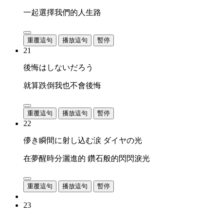
一起選擇我們的人生路
重覆這句
播放這句
暫停
21
後悔はしないだろう
就算跌倒我也不會後悔
重覆這句
播放這句
暫停
22
儚き瞬間に射し込む涙 ダイヤの光
在夢醒時分灑進的 鑽石般的閃閃淚光
重覆這句
播放這句
暫停
23