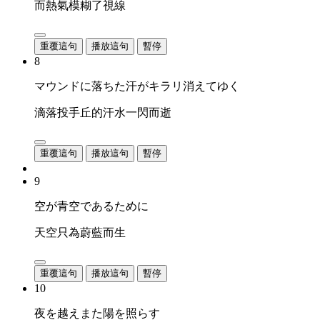
而熱氣模糊了視線
重覆這句
播放這句
暫停
8
マウンドに落ちた汗がキラリ消えてゆく
滴落投手丘的汗水一閃而逝
重覆這句
播放這句
暫停
9
空が青空であるために
天空只為蔚藍而生
重覆這句
播放這句
暫停
10
夜を越えまた陽を照らす