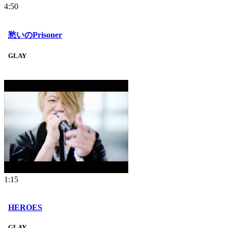
4:50
愁いのPrisoner
GLAY
1:15
HEROES
GLAY