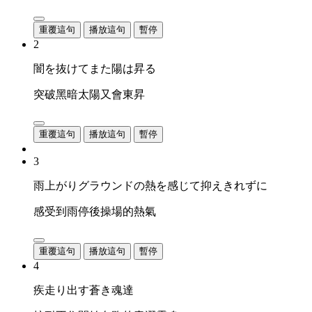
重覆這句
播放這句
暫停
2
闇を抜けてまた陽は昇る
突破黑暗太陽又會東昇
重覆這句
播放這句
暫停
3
雨上がりグラウンドの熱を感じて抑えきれずに
感受到雨停後操場的熱氣
重覆這句
播放這句
暫停
4
疾走り出す蒼き魂達