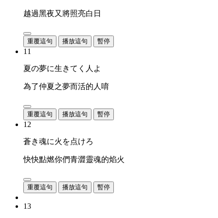
越過黑夜又將照亮白日
重覆這句
播放這句
暫停
11
夏の夢に生きてく人よ
為了仲夏之夢而活的人唷
重覆這句
播放這句
暫停
12
蒼き魂に火を点けろ
快快點燃你們青澀靈魂的焰火
重覆這句
播放這句
暫停
13