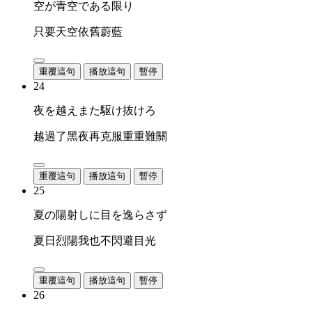
空が青空である限り
只要天空依舊蔚藍
重覆這句
播放這句
暫停
24
夜を越えまた駆け抜けろ
越過了黑夜再克服重重難關
重覆這句
播放這句
暫停
25
夏の陽射しに目を逸らさず
夏日烈陽我也不閃避目光
重覆這句
播放這句
暫停
26