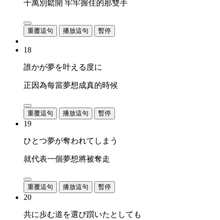
千萬別鬆開 牢牢握住的那雙手
重覆這句
播放這句
暫停
18
誰かが夢を叶える度に
正因為每當夢想成真的時候
重覆這句
播放這句
暫停
19
ひとつ夢が奪われてしまう
就代表一個夢想將被奪走
重覆這句
播放這句
暫停
20
共に歩む道を選び躓いたとしても