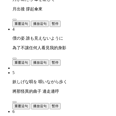
月出後 撐起傘來
重覆這句
播放這句
暫停
4
僕の姿 誰も見えないように
為了不讓任何人看見我的身影
重覆這句
播放這句
暫停
5
妖しげな唄を 唄いながら歩く
將那怪異的曲子 邊走邊哼
重覆這句
播放這句
暫停
6