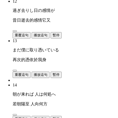
12
過ぎ去りし日の感情が
昔日逝去的感情它又
重覆這句
播放這句
暫停
13
まだ僕に取り憑いている
再次的憑依於我身
重覆這句
播放這句
暫停
14
朝が来れば 人は何処へ
若朝陽至 人向何方