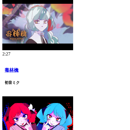
2:27
毒林檎
初音ミク