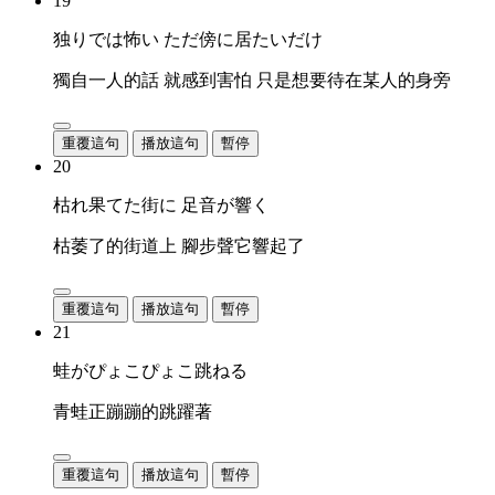
19
独りでは怖い ただ傍に居たいだけ
獨自一人的話 就感到害怕 只是想要待在某人的身旁
重覆這句
播放這句
暫停
20
枯れ果てた街に 足音が響く
枯萎了的街道上 腳步聲它響起了
重覆這句
播放這句
暫停
21
蛙がぴょこぴょこ跳ねる
青蛙正蹦蹦的跳躍著
重覆這句
播放這句
暫停