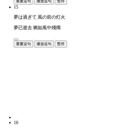
重覆這句
播放這句
暫停
15
夢は過ぎて 風の前の灯火
夢已逝去 猶如風中殘燭
重覆這句
播放這句
暫停
16