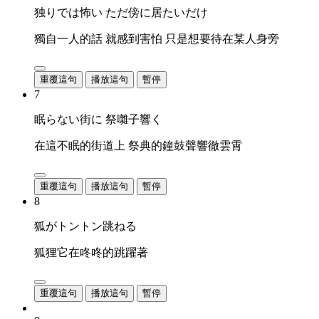
独りでは怖い ただ傍に居たいだけ
獨自一人的話 就感到害怕 只是想要待在某人身旁
重覆這句
播放這句
暫停
7
眠らない街に 祭囃子響く
在這不眠的街道上 祭典的鐘鼓聲響徹雲霄
重覆這句
播放這句
暫停
8
狐がトントン跳ねる
狐狸它在咚咚的跳躍著
重覆這句
播放這句
暫停