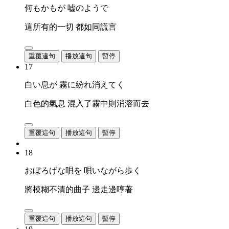
何もかもが 嘘のようで
這所有的一切 都如同謊言
重覆這句
播放這句
暫停
17
白い息が 霧に紛れ消えてく
白色的氣息 混入了霧中則消溶而去
重覆這句
播放這句
暫停
18
おぼろげな唄を 唄いながら歩く
將模糊不清的曲子 邊走邊哼著
重覆這句
播放這句
暫停