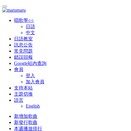
唱歌學○○
日語
中文
日語教室
訊息公告
常見問題
錯誤回報
Google站內查詢
會員
登入
加入會員
支持本站
主題切換
語言
English
新增加歌曲
新發行歌曲
本週播放排行