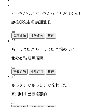
22
どっちだっけ どっちだっけ とおりゃんせ
該往哪兒走呢 請通過吧
重覆這句
播放這句
暫停
23
ちょっとだけ ちょっとだけ 恨めしい
稍微有點 怨氣滿腹
重覆這句
播放這句
暫停
24
さっきまで さっきまで 忘れてた
直到剛才 已被遺忘的