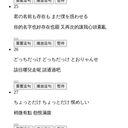
重覆這句
播放這句
暫停
25
君の名前も存在も まだ僕を惑わせる
你的名字也好存在也罷 又再次的讓我心頭紊亂
重覆這句
播放這句
暫停
26
どっちだっけ どっちだっけ とおりゃんせ
該往哪兒走呢 請通過吧
重覆這句
播放這句
暫停
27
ちょっとだけ ちょっとだけ 恨めしい
稍微有點 怨恨滿腹