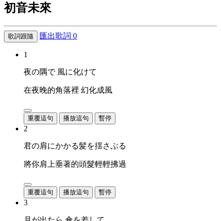
初音未來
匯出歌詞
0
歌詞跟隨
1
夜の隅で 風に化けて
在夜晚的角落裡 幻化成風
重覆這句
播放這句
暫停
2
君の肩にかかる髪を揺さぶる
將你肩上垂著的頭髮輕輕拂過
重覆這句
播放這句
暫停
3
月が出たら 傘を差して