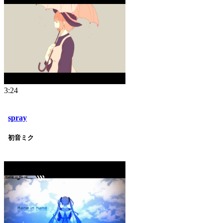
3:24
spray
初音ミク