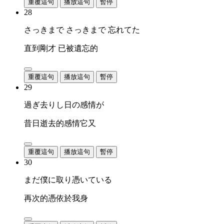
重覆這句
播放這句
暫停
28
さっきまで さっきまで 忘れてた
直到剛才 已被遺忘的
重覆這句
播放這句
暫停
29
過ぎ去りし日の感情が
昔日逝去的感情它又
重覆這句
播放這句
暫停
30
まだ僕に取り憑いている
再次的憑依於我身