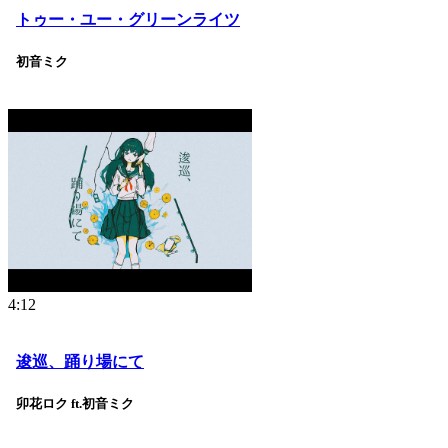
トゥー・ユー・グリーンライツ
初音ミク
4:12
逡巡、踊り場にて
卯花ロク ft.初音ミク