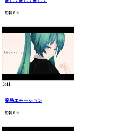
愛して愛して愛して
初音ミク
3:41
発熱エモーション
初音ミク