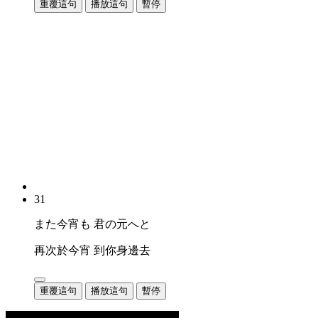
重覆這句
播放這句
暫停
31
また今宵も 君の元へと
再次於今宵 到你身邊去
重覆這句
播放這句
暫停