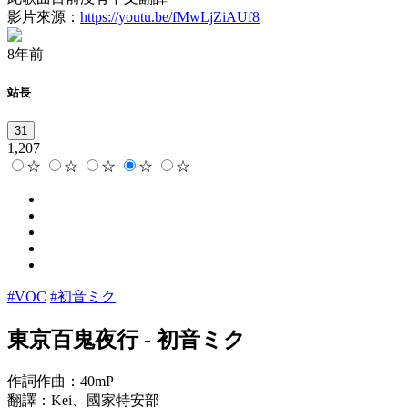
影片來源：
https://youtu.be/fMwLjZiAUf8
8年前
站長
31
1,207
☆
☆
☆
☆
☆
#VOC
#初音ミク
東京百鬼夜行
-
初音ミク
作詞作曲：40mP
翻譯：Kei、國家特安部