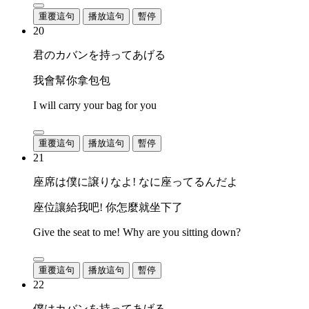
重覆這句
播放這句
暫停
20
君のカバンを持ってあげる
我會幫你拿包包
I will carry your bag for you
重覆這句
播放這句
暫停
21
座席は僕に譲りなよ! なに座ってるんだよ
座位讓給我吧! 你怎麼就坐下了
Give the seat to me! Why are you sitting down?
重覆這句
播放這句
暫停
22
僕はカバンを持ってあげる