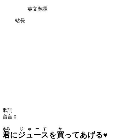
英文翻譯
站長
歌詞
留言
0
きみ
じゅーす
か
君
に
ジュース
を
買
ってあげる♥