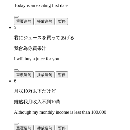
Today is an exciting first date
重覆這句
播放這句
暫停
5
君にジュースを買ってあげる
我會為你買果汁
I will buy a juice for you
重覆這句
播放這句
暫停
6
月収10万以下だけど
雖然我月收入不到10萬
Although my monthly income is less than 100,000
重覆這句
播放這句
暫停