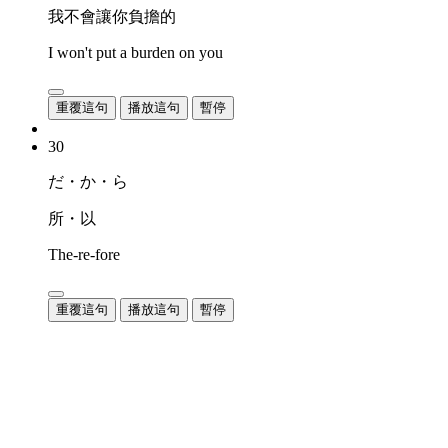
我不會讓你負擔的
I won't put a burden on you
重覆這句
播放這句
暫停
30
だ・か・ら
所・以
The-re-fore
重覆這句
播放這句
暫停