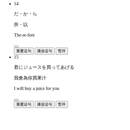
14
だ・か・ら
所・以
The-re-fore
重覆這句
播放這句
暫停
15
君にジュースを買ってあげる
我會為你買果汁
I will buy a juice for you
重覆這句
播放這句
暫停