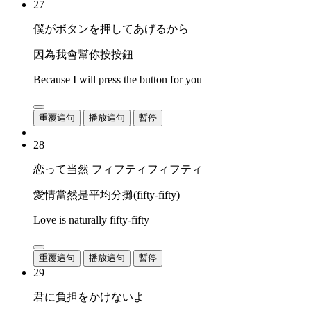
27
僕がボタンを押してあげるから
因為我會幫你按按鈕
Because I will press the button for you
重覆這句
播放這句
暫停
28
恋って当然 フィフティフィフティ
愛情當然是平均分攤(fifty-fifty)
Love is naturally fifty-fifty
重覆這句
播放這句
暫停
29
君に負担をかけないよ