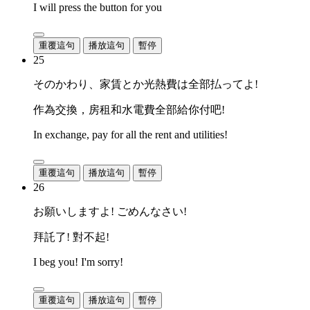
I will press the button for you
重覆這句
播放這句
暫停
25
そのかわり、家賃とか光熱費は全部払ってよ!
作為交換，房租和水電費全部給你付吧!
In exchange, pay for all the rent and utilities!
重覆這句
播放這句
暫停
26
お願いしますよ! ごめんなさい!
拜託了! 對不起!
I beg you! I'm sorry!
重覆這句
播放這句
暫停