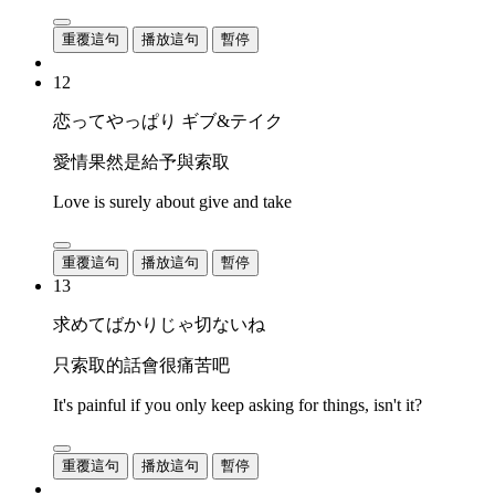
重覆這句
播放這句
暫停
12
恋ってやっぱり ギブ&テイク
愛情果然是給予與索取
Love is surely about give and take
重覆這句
播放這句
暫停
13
求めてばかりじゃ切ないね
只索取的話會很痛苦吧
It's painful if you only keep asking for things, isn't it?
重覆這句
播放這句
暫停