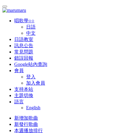
唱歌學○○
日語
中文
日語教室
訊息公告
常見問題
錯誤回報
Google站內查詢
會員
登入
加入會員
支持本站
主題切換
語言
English
新增加歌曲
新發行歌曲
本週播放排行