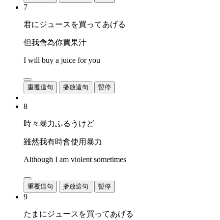
7
君にジュースを買ってあげる
但我會為你買果汁
I will buy a juice for you
重覆這句
播放這句
暫停
8
時々暴力ふるうけど
雖然我有時會使用暴力
Although I am violent sometimes
重覆這句
播放這句
暫停
9
たまにジュースを買ってあげる