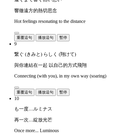
響徹遠方的熱切思念
Hot feelings resonating to the distance
重覆這句
播放這句
暫停
9
繋ぐ (きみと) らしく (翔けて)
與你連結在一起 以自己的方式飛翔
Connecting (with you), in my own way (soaring)
重覆這句
播放這句
暫停
10
も一度…ルミナス
再一次…綻放光芒
Once more... Luminous