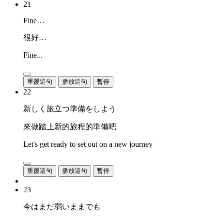
21
Fine…
很好…
Fine...
重覆這句
播放這句
暫停
22
新しく旅立つ準備をしよう
來做踏上新的旅程的準備吧
Let's get ready to set out on a new journey
重覆這句
播放這句
暫停
23
今はまだ弱いままでも