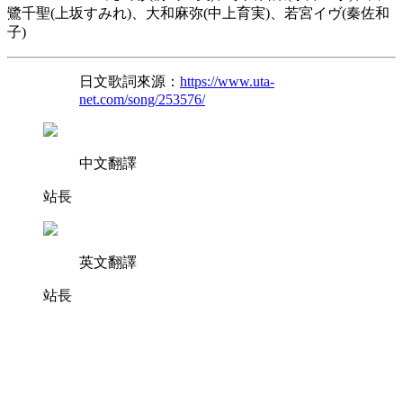
鷺千聖(上坂すみれ)、大和麻弥(中上育実)、若宮イヴ(秦佐和
子)
日文歌詞來源：
https://www.uta-
net.com/song/253576/
中文翻譯
站長
英文翻譯
站長