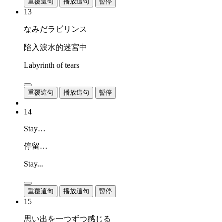
重覆這句
播放這句
暫停
13
なみだラビリンス
陷入淚水的迷宮中
Labyrinth of tears
重覆這句
播放這句
暫停
14
Stay…
停留…
Stay...
重覆這句
播放這句
暫停
15
思い出を一つずつ感じる