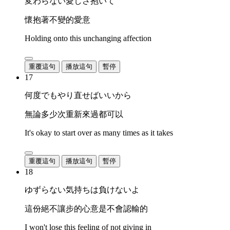
変わらない愛しさ抱いて
懷抱著不變的愛意
Holding onto this unchanging affection
重覆這句
播放這句
暫停
17
何度でもやり直せばいいから
無論多少次重新來過都可以
It's okay to start over as many times as it takes
重覆這句
播放這句
暫停
18
ゆずらない気持ちは負けないよ
這份絕不讓步的心意是不會認輸的
I won't lose this feeling of not giving in