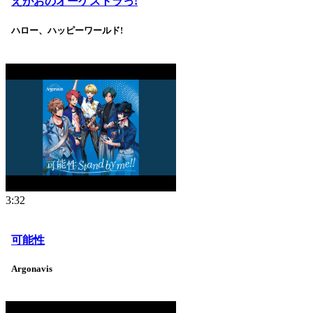
えがおのオーケストラっ!
ハロー、ハッピーワールド!
3:32
可能性
Argonavis