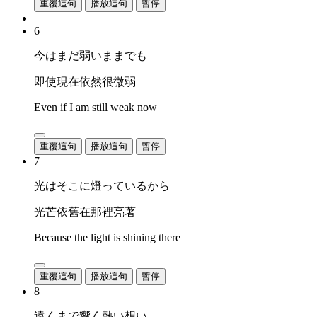
重覆這句
播放這句
暫停
6
今はまだ弱いままでも
即使現在依然很微弱
Even if I am still weak now
重覆這句
播放這句
暫停
7
光はそこに燈っているから
光芒依舊在那裡亮著
Because the light is shining there
重覆這句
播放這句
暫停
8
遠くまで響く熱い想い