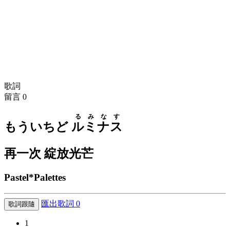
歌詞
留言
0
るみなす
もういちど
ルミナス
再一次 綻放光芒
Pastel*Palettes
匯出歌詞
0
歌詞跟隨
1