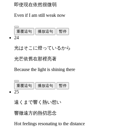
即使現在依然很微弱
Even if I am still weak now
重覆這句
播放這句
暫停
24
光はそこに燈っているから
光芒依舊在那裡亮著
Because the light is shining there
重覆這句
播放這句
暫停
25
遠くまで響く熱い想い
響徹遠方的熱切思念
Hot feelings resonating to the distance