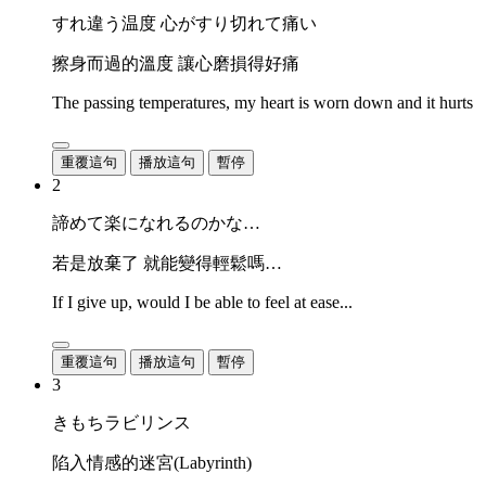
すれ違う温度 心がすり切れて痛い
擦身而過的溫度 讓心磨損得好痛
The passing temperatures, my heart is worn down and it hurts
重覆這句
播放這句
暫停
2
諦めて楽になれるのかな…
若是放棄了 就能變得輕鬆嗎…
If I give up, would I be able to feel at ease...
重覆這句
播放這句
暫停
3
きもちラビリンス
陷入情感的迷宮(Labyrinth)