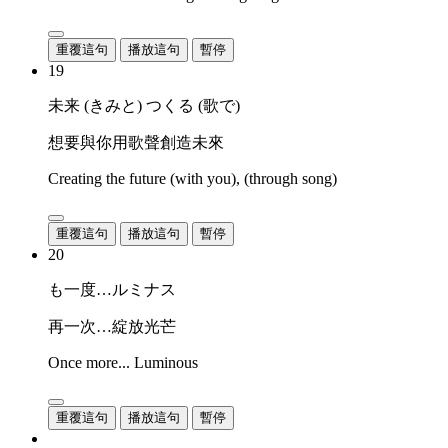
重覆這句
播放這句
暫停
19
未来 (きみと) つくる (歌で)
想要與你用歌聲創造未來
Creating the future (with you), (through song)
重覆這句
播放這句
暫停
20
も一度…ルミナス
再一次…綻放光芒
Once more... Luminous
重覆這句
播放這句
暫停