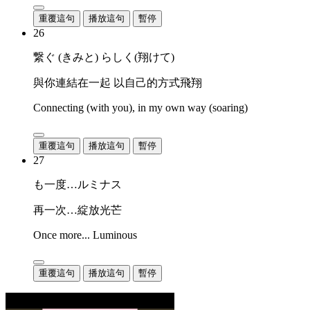
重覆這句
播放這句
暫停
26
繋ぐ (きみと) らしく(翔けて)
與你連結在一起 以自己的方式飛翔
Connecting (with you), in my own way (soaring)
重覆這句
播放這句
暫停
27
も一度…ルミナス
再一次…綻放光芒
Once more... Luminous
重覆這句
播放這句
暫停