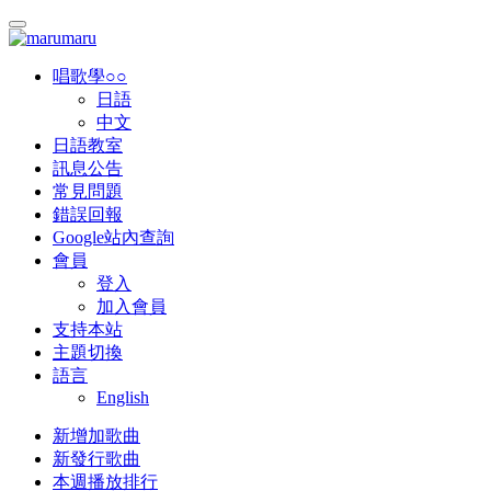
唱歌學○○
日語
中文
日語教室
訊息公告
常見問題
錯誤回報
Google站內查詢
會員
登入
加入會員
支持本站
主題切換
語言
English
新增加歌曲
新發行歌曲
本週播放排行