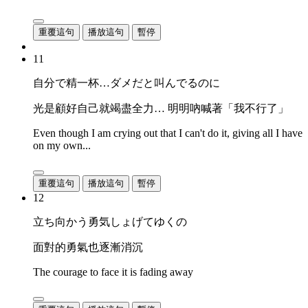
重覆這句
播放這句
暫停
11
自分で精一杯…ダメだと叫んでるのに
光是顧好自己就竭盡全力… 明明吶喊著「我不行了」
Even though I am crying out that I can't do it, giving all I have
on my own...
重覆這句
播放這句
暫停
12
立ち向かう勇気しょげてゆくの
面對的勇氣也逐漸消沉
The courage to face it is fading away