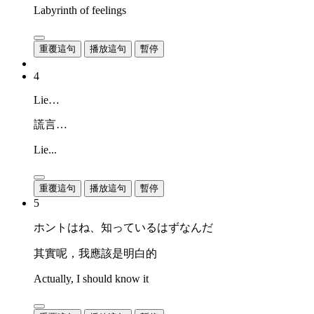
Labyrinth of feelings
重覆這句
播放這句
暫停
4
Lie…
謊言…
Lie...
重覆這句
播放這句
暫停
5
ホントはね、知っているはずなんだ
其實呢，我應該是明白的
Actually, I should know it