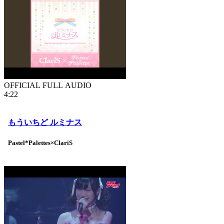
OFFICIAL FULL AUDIO
4:22
もういちど ルミナス
Pastel*Palettes×ClariS