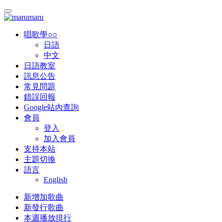
唱歌學○○
日語
中文
日語教室
訊息公告
常見問題
錯誤回報
Google站內查詢
會員
登入
加入會員
支持本站
主題切換
語言
English
新增加歌曲
新發行歌曲
本週播放排行