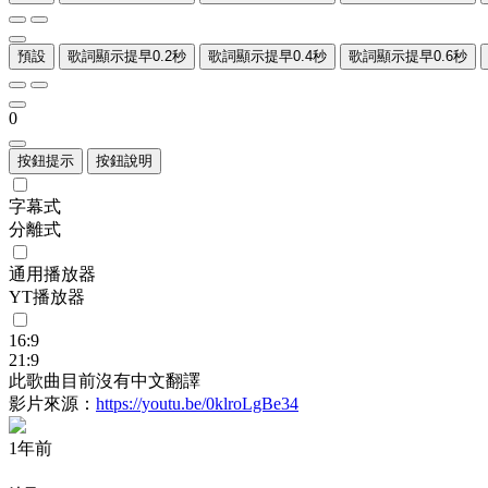
預設
歌詞顯示提早0.2秒
歌詞顯示提早0.4秒
歌詞顯示提早0.6秒
0
按鈕提示
按鈕說明
字幕式
分離式
通用播放器
YT播放器
16:9
21:9
此歌曲目前沒有中文翻譯
影片來源：
https://youtu.be/0klroLgBe34
1年前