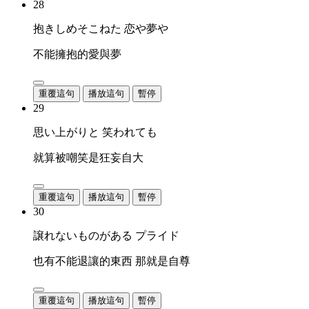
28
抱きしめそこねた 恋や夢や
不能擁抱的愛與夢
重覆這句
播放這句
暫停
29
思い上がりと 笑われても
就算被嘲笑是狂妄自大
重覆這句
播放這句
暫停
30
譲れないものがある プライド
也有不能退讓的東西 那就是自尊
重覆這句
播放這句
暫停