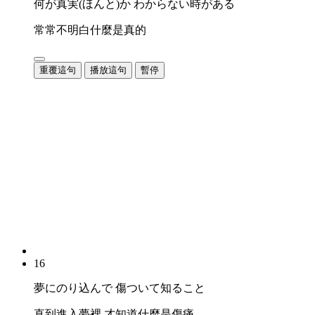
何が真実(ほんと)か わからない時がある
常常不明白什麼是真的
重覆這句
播放這句
暫停
16
夢にのり込んで 傷ついて知ること
直到進入夢裡 才知道什麼是傷痛