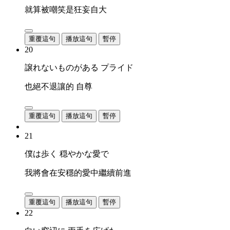
就算被嘲笑是狂妄自大
重覆這句
播放這句
暫停
20
譲れないものがある プライド
也絕不退讓的 自尊
重覆這句
播放這句
暫停
21
僕は歩く 穏やかな愛で
我將會在安穩的愛中繼續前進
重覆這句
播放這句
暫停
22