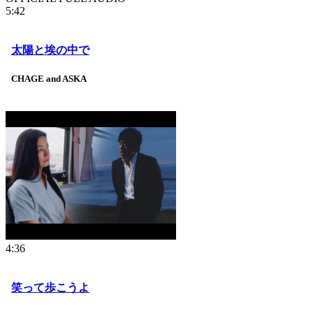
5:42
太陽と埃の中で
CHAGE and ASKA
4:36
笑って歩こうよ