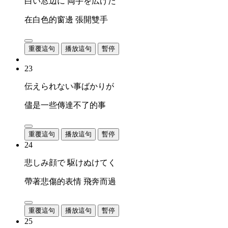
白い窓辺に 両手を広げた
在白色的窗邊 張開雙手
重覆這句
播放這句
暫停
23
伝えられない事ばかりが
儘是一些傳達不了的事
重覆這句
播放這句
暫停
24
悲しみ顔で 駆けぬけてく
帶著悲傷的表情 飛奔而過
重覆這句
播放這句
暫停
25