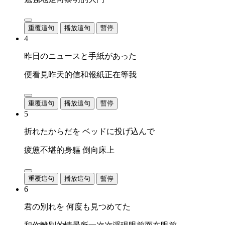
重覆這句
播放這句
暫停
4
昨日のニュースと手紙があった
便看見昨天的信和報紙正在等我
重覆這句
播放這句
暫停
5
折れたからだを ベッドに投げ込んで
疲憊不堪的身軀 倒向床上
重覆這句
播放這句
暫停
6
君の別れを 何度も見つめてた