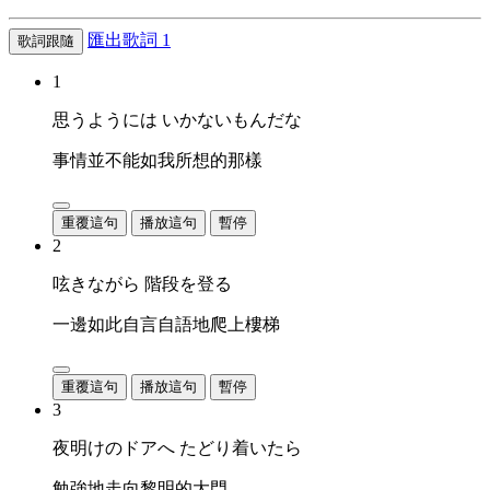
匯出歌詞
1
歌詞跟隨
1
思うようには いかないもんだな
事情並不能如我所想的那樣
重覆這句
播放這句
暫停
2
呟きながら 階段を登る
一邊如此自言自語地爬上樓梯
重覆這句
播放這句
暫停
3
夜明けのドアへ たどり着いたら
勉強地走向黎明的大門