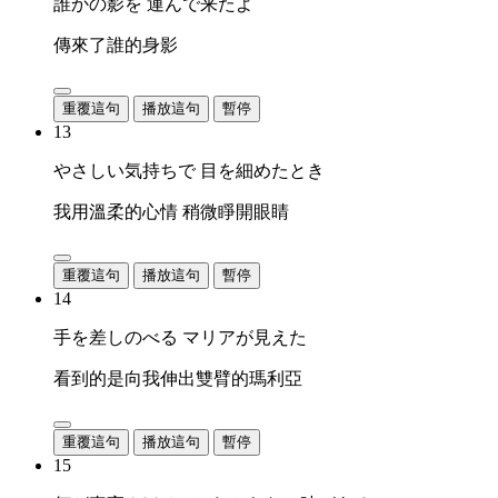
誰かの影を 運んで来たよ
傳來了誰的身影
重覆這句
播放這句
暫停
13
やさしい気持ちで 目を細めたとき
我用溫柔的心情 稍微睜開眼睛
重覆這句
播放這句
暫停
14
手を差しのべる マリアが見えた
看到的是向我伸出雙臂的瑪利亞
重覆這句
播放這句
暫停
15