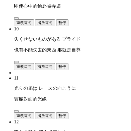
即使心中的鑰匙被弄壞
重覆這句
播放這句
暫停
10
失くせないものがある プライド
也有不能失去的東西 那就是自尊
重覆這句
播放這句
暫停
11
光りの糸は レースの向こうに
窗簾對面的光線
重覆這句
播放這句
暫停
12