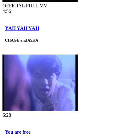
OFFICIAL FULL MV
4:56
YAH YAH YAH
CHAGE and ASKA
6:28
You are free