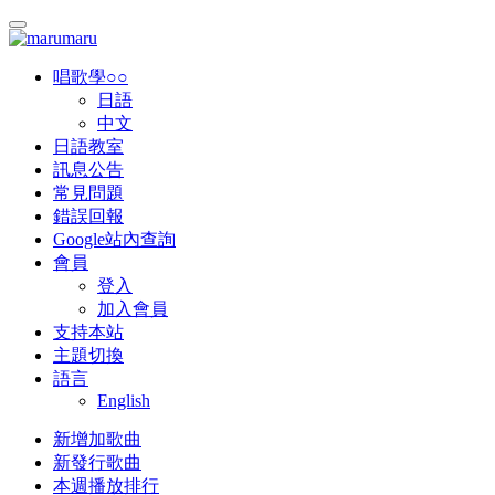
唱歌學○○
日語
中文
日語教室
訊息公告
常見問題
錯誤回報
Google站內查詢
會員
登入
加入會員
支持本站
主題切換
語言
English
新增加歌曲
新發行歌曲
本週播放排行