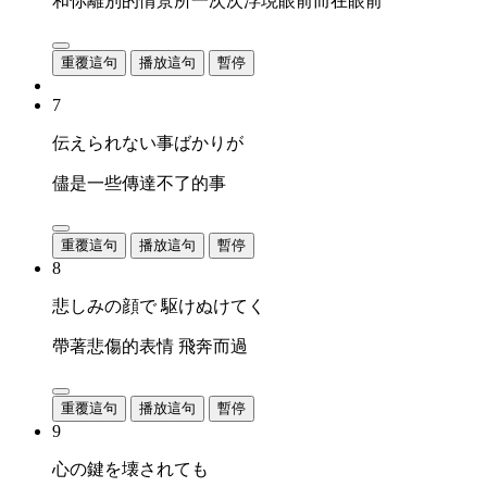
和你離別的情景所一次次浮現眼前而在眼前
重覆這句
播放這句
暫停
7
伝えられない事ばかりが
儘是一些傳達不了的事
重覆這句
播放這句
暫停
8
悲しみの顔で 駆けぬけてく
帶著悲傷的表情 飛奔而過
重覆這句
播放這句
暫停
9
心の鍵を壊されても