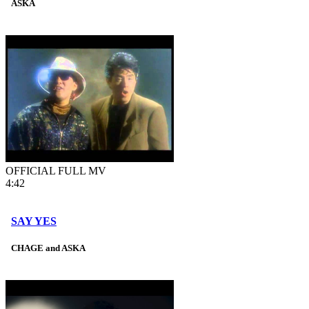
ASKA
OFFICIAL FULL MV
4:42
SAY YES
CHAGE and ASKA