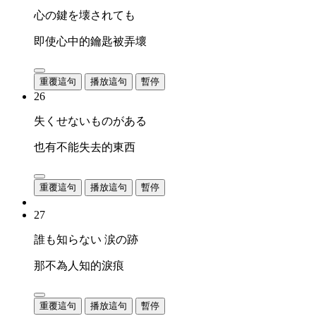
心の鍵を壊されても
即使心中的鑰匙被弄壞
重覆這句
播放這句
暫停
26
失くせないものがある
也有不能失去的東西
重覆這句
播放這句
暫停
27
誰も知らない 涙の跡
那不為人知的淚痕
重覆這句
播放這句
暫停