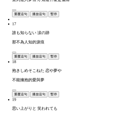
重覆這句
播放這句
暫停
17
誰も知らない 涙の跡
那不為人知的淚痕
重覆這句
播放這句
暫停
18
抱きしめそこねた 恋や夢や
不能擁抱的愛與夢
重覆這句
播放這句
暫停
19
思い上がりと 笑われても