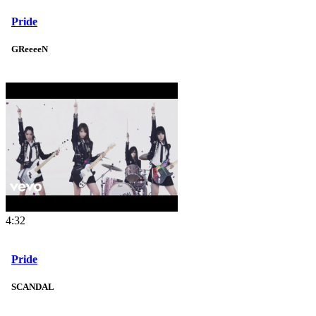
Pride
GReeeeN
4:32
Pride
SCANDAL