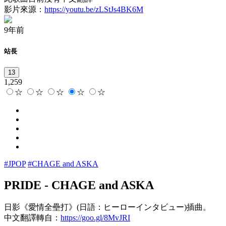
影片來源：
https://youtu.be/zLStJs4BK6M
9年前
站長
13
1,259
☆
☆
☆
☆
☆
#JPOP
#CHAGE and ASKA
PRIDE
-
CHAGE and ASKA
日影《愛情全壘打》(日語：ヒーローインタビュー)插曲。
中文翻譯轉自：
https://goo.gl/8MvJRI