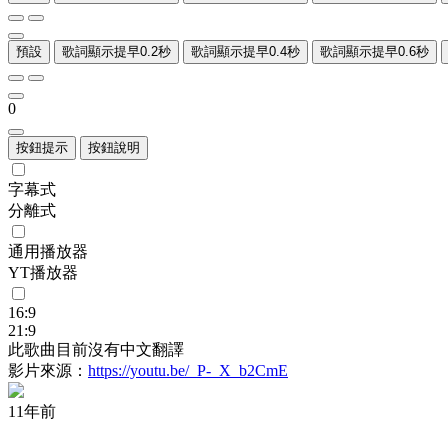
預設
歌詞顯示提早0.2秒
歌詞顯示提早0.4秒
歌詞顯示提早0.6秒
0
按鈕提示
按鈕說明
字幕式
分離式
通用播放器
YT播放器
16:9
21:9
此歌曲目前沒有中文翻譯
影片來源：
https://youtu.be/_P-_X_b2CmE
11年前