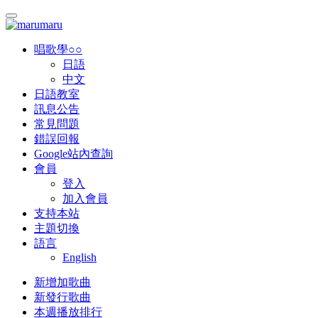
唱歌學○○
日語
中文
日語教室
訊息公告
常見問題
錯誤回報
Google站內查詢
會員
登入
加入會員
支持本站
主題切換
語言
English
新增加歌曲
新發行歌曲
本週播放排行