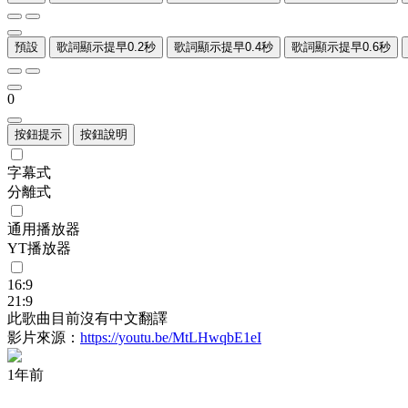
預設
歌詞顯示提早0.2秒
歌詞顯示提早0.4秒
歌詞顯示提早0.6秒
0
按鈕提示
按鈕說明
字幕式
分離式
通用播放器
YT播放器
16:9
21:9
此歌曲目前沒有中文翻譯
影片來源：
https://youtu.be/MtLHwqbE1eI
1年前