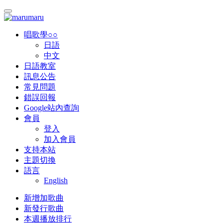
唱歌學○○
日語
中文
日語教室
訊息公告
常見問題
錯誤回報
Google站內查詢
會員
登入
加入會員
支持本站
主題切換
語言
English
新增加歌曲
新發行歌曲
本週播放排行