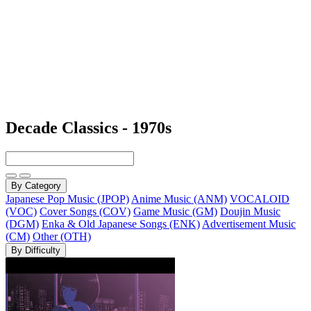
Decade Classics - 1970s
By Category
Japanese Pop Music (JPOP)
Anime Music (ANM)
VOCALOID
(VOC)
Cover Songs (COV)
Game Music (GM)
Doujin Music
(DGM)
Enka & Old Japanese Songs (ENK)
Advertisement Music
(CM)
Other (OTH)
By Difficulty