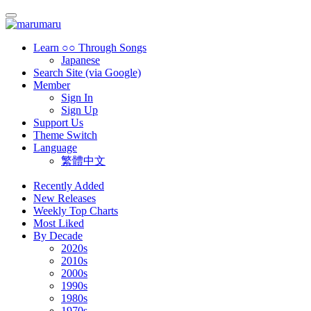
Learn ○○ Through Songs
Japanese
Search Site (via Google)
Member
Sign In
Sign Up
Support Us
Theme Switch
Language
繁體中文
Recently Added
New Releases
Weekly Top Charts
Most Liked
By Decade
2020s
2010s
2000s
1990s
1980s
1970s