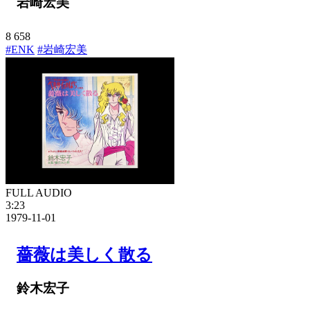
岩崎宏美
8
658
#ENK
#岩崎宏美
FULL AUDIO
3:23
1979-11-01
薔薇は美しく散る
鈴木宏子