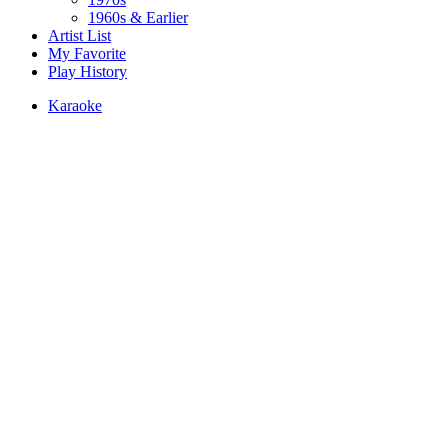
1960s & Earlier
Artist List
My Favorite
Play History
Karaoke