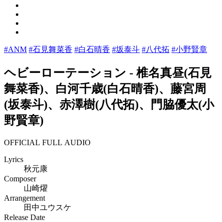
#ANM
#石見舞菜香
#白石晴香
#坂泰斗
#八代拓
#小野賢章
ヘビーローテーション
-
椎名真昼(石見
舞菜香)、白河千歳(白石晴香)、藤宮周
(坂泰斗)、赤澤樹(八代拓)、門脇優太(小
野賢章)
OFFICIAL FULL AUDIO
Lyrics
秋元康
Composer
山崎燿
Arrangement
田中ユウスケ
Release Date