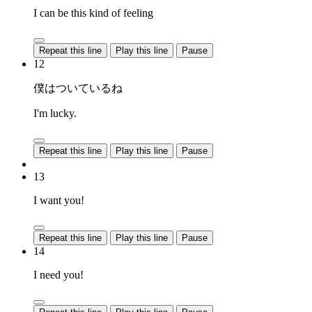
I can be this kind of feeling
Repeat this line
Play this line
Pause
12
僕はついているね
I'm lucky.
Repeat this line
Play this line
Pause
13
I want you!
Repeat this line
Play this line
Pause
14
I need you!