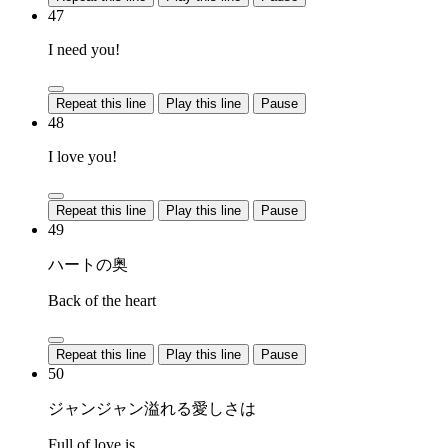
47
I need you!
Repeat this line
Play this line
Pause
48
I love you!
Repeat this line
Play this line
Pause
49
ハートの奥
Back of the heart
Repeat this line
Play this line
Pause
50
ジャンジャン溢れる愛しさは
Full of love is