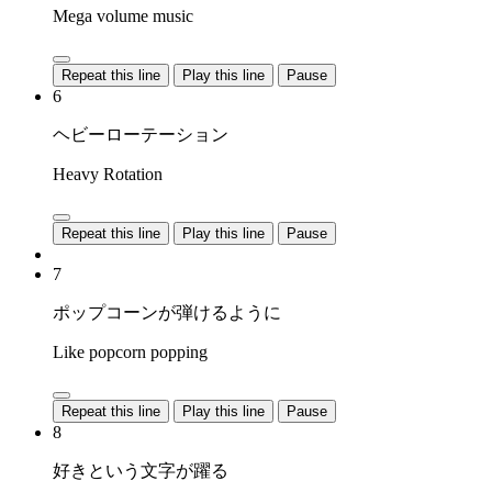
Mega volume music
Repeat this line
Play this line
Pause
6
ヘビーローテーション
Heavy Rotation
Repeat this line
Play this line
Pause
7
ポップコーンが弾けるように
Like popcorn popping
Repeat this line
Play this line
Pause
8
好きという文字が躍る