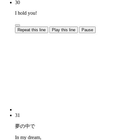
30
I hold you!
Repeat this line
Play this line
Pause
31
夢の中で
In my dream,