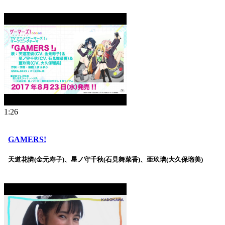
1:26
GAMERS!
天道花憐(金元寿子)、星ノ守千秋(石見舞菜香)、亜玖璃(大久保瑠美)