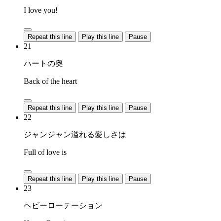
I love you!
Repeat this line
Play this line
Pause
21
ハートの奥
Back of the heart
Repeat this line
Play this line
Pause
22
ジャンジャン溢れる愛しさは
Full of love is
Repeat this line
Play this line
Pause
23
ヘビーローテーション