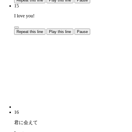
Repeat this line
Play this line
Pause
15
I love you!
Repeat this line
Play this line
Pause
16
君に会えて