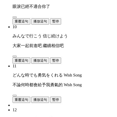
眼淚已經不適合你了
重覆這句
播放這句
暫停
10
みんなで行こう 信じ続けよう
大家一起前進吧 繼續相信吧
重覆這句
播放這句
暫停
11
どんな時でも勇気をくれる Wish Song
不論何時都會給予我勇氣的 Wish Song
重覆這句
播放這句
暫停
12