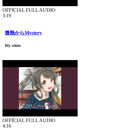
OFFICIAL FULL AUDIO
3:19
微熱からMystery
lily white
OFFICIAL FULL AUDIO
4:16