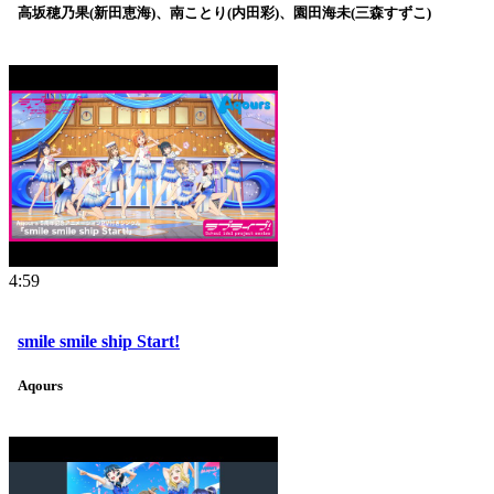
高坂穂乃果(新田恵海)、南ことり(内田彩)、園田海未(三森すずこ)
4:59
smile smile ship Start!
Aqours