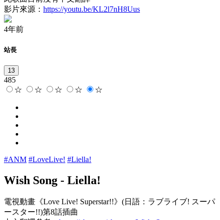
影片來源：
https://youtu.be/KL2l7nH8Uus
4年前
站長
13
485
☆
☆
☆
☆
☆
#ANM
#LoveLive!
#Liella!
Wish Song
-
Liella!
電視動畫《Love Live! Superstar!!》(日語：ラブライブ! スーパ
ースター!!)第8話插曲