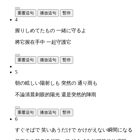
重覆這句
播放這句
暫停
4
握りしめてたもの 一緒に守るよ
將它握在手中 一起守護它
重覆這句
播放這句
暫停
5
朝の眩しい陽射しも 突然の 通り雨も
不論清晨刺眼的陽光 還是突然的陣雨
重覆這句
播放這句
暫停
6
すぐそばで 笑いあうだけで かけがえない瞬間になる