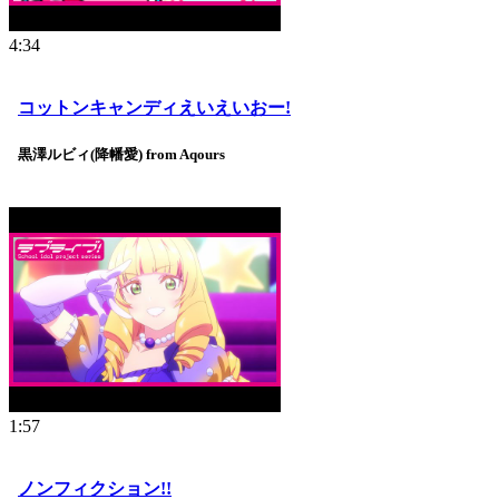
4:34
コットンキャンディえいえいおー!
黒澤ルビィ(降幡愛) from Aqours
1:57
ノンフィクション!!