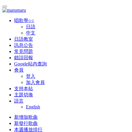
唱歌學○○
日語
中文
日語教室
訊息公告
常見問題
錯誤回報
Google站內查詢
會員
登入
加入會員
支持本站
主題切換
語言
English
新增加歌曲
新發行歌曲
本週播放排行