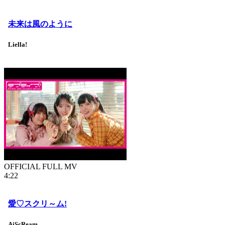
未来は風のように
Liella!
OFFICIAL FULL MV
4:22
愛♡スクリ～ム!
AiScReam