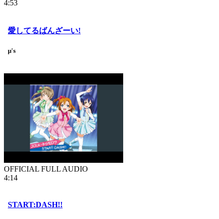
4:53
愛してるばんざーい!
μ's
OFFICIAL FULL AUDIO
4:14
START:DASH!!