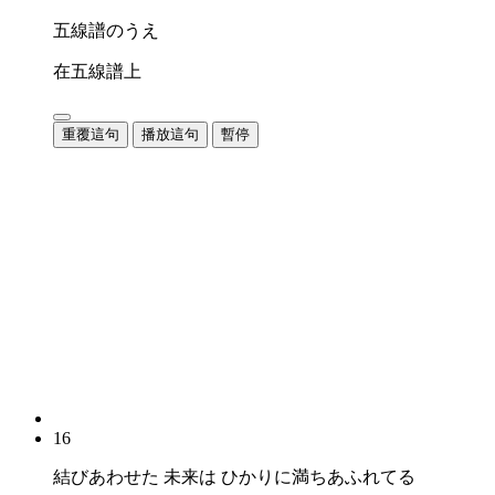
五線譜のうえ
在五線譜上
重覆這句
播放這句
暫停
16
結びあわせた 未来は ひかりに満ちあふれてる