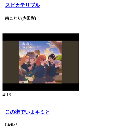
スピカテリブル
南ことり(内田彩)
4:19
この街でいまキミと
Liella!