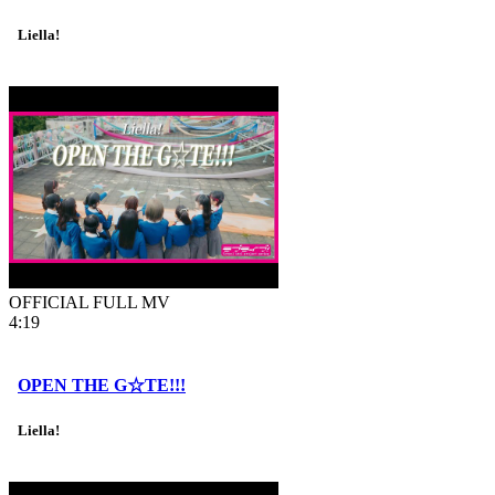
Liella!
OFFICIAL FULL MV
4:19
OPEN THE G☆TE!!!
Liella!