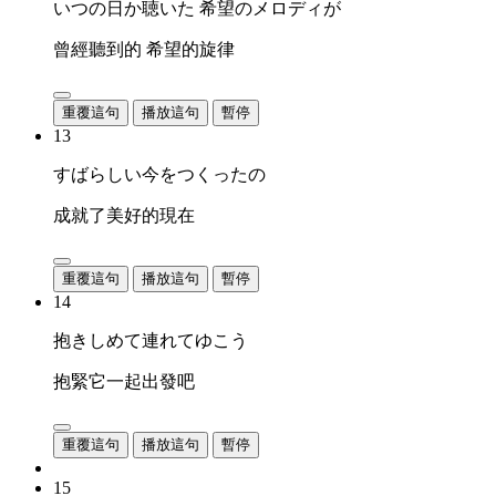
いつの日か聴いた 希望のメロディが
曾經聽到的 希望的旋律
重覆這句
播放這句
暫停
13
すばらしい今をつくったの
成就了美好的現在
重覆這句
播放這句
暫停
14
抱きしめて連れてゆこう
抱緊它一起出發吧
重覆這句
播放這句
暫停
15