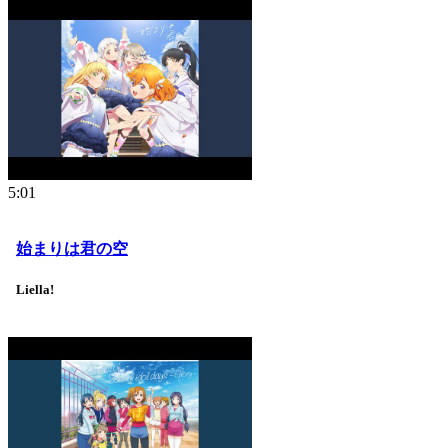
5:01
始まりは君の空
Liella!