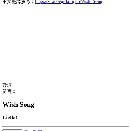
中文翻譯參考：
https://zh.moegirl.org.cn/Wish_Song
歌詞
留言
0
Wish Song
Liella!