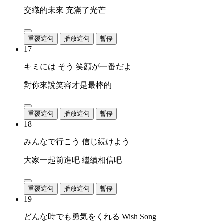
交織的未來 充滿了光芒
重覆這句
播放這句
暫停
17
キミには そう 笑顔が一番だよ
對你來說笑容才是最棒的
重覆這句
播放這句
暫停
18
みんなで行こう 信じ続けよう
大家一起前進吧 繼續相信吧
重覆這句
播放這句
暫停
19
どんな時でも勇気をくれる Wish Song