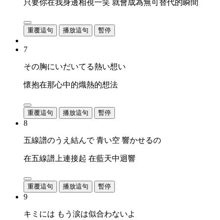
只要你在我身邊相視一笑 就會成為無可替代的瞬間
重覆這句
播放這句
暫停
7
その胸にいだいてる熱い想い
懷抱在那心中的熾熱的想法
重覆這句
播放這句
暫停
8
五線譜のうえ結んで 青い空 響かせるの
在五線譜上連接起 在藍天中迴響
重覆這句
播放這句
暫停
9
キミには もう涙は似合わないよ