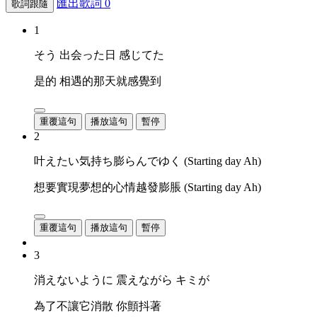
匯出歌詞
0
歌詞跟隨
1
そう 出会った日 感じてた
是的 相遇的那天就感覺到
重覆這句
播放這句
暫停
2
叶えたい気持ち膨らんでゆく (Starting day Ah)
想要實現夢想的心情越發膨脹 (Starting day Ah)
重覆這句
播放這句
暫停
3
消えないように 震えながら キミが
為了不讓它消散 你顫抖著