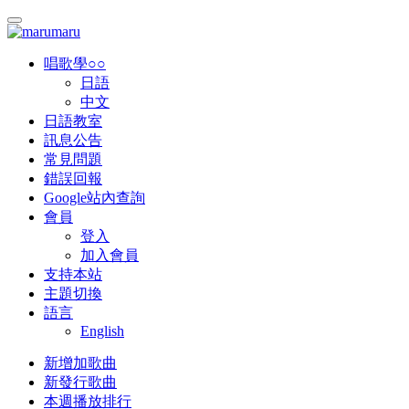
唱歌學○○
日語
中文
日語教室
訊息公告
常見問題
錯誤回報
Google站內查詢
會員
登入
加入會員
支持本站
主題切換
語言
English
新增加歌曲
新發行歌曲
本週播放排行