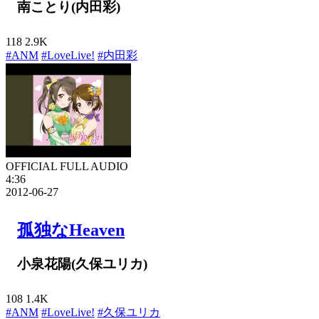
南ことり(内田彩)
118
2.9K
#ANM
#LoveLive!
#内田彩
OFFICIAL FULL AUDIO
4:36
2012-06-27
孤独なHeaven
小泉花陽(久保ユリカ)
108
1.4K
#ANM
#LoveLive!
#久保ユリカ