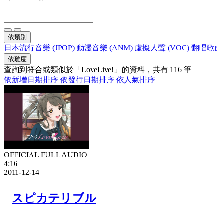
依類別
日本流行音樂 (JPOP)
動漫音樂 (ANM)
虛擬人聲 (VOC)
翻唱歌曲
依難度
查詢到符合或類似於「LoveLive!」的資料，共有 116 筆
依新增日期排序
依發行日期排序
依人氣排序
OFFICIAL FULL AUDIO
4:16
2011-12-14
スピカテリブル