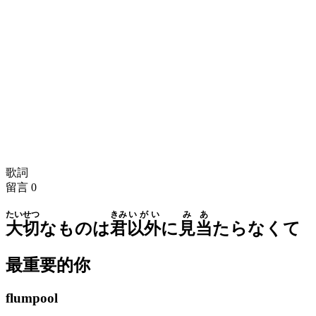
歌詞
留言
0
たいせつ
きみ
いがい
みあ
大切
なものは
君
以外
に
見当
たらなくて
最重要的你
flumpool