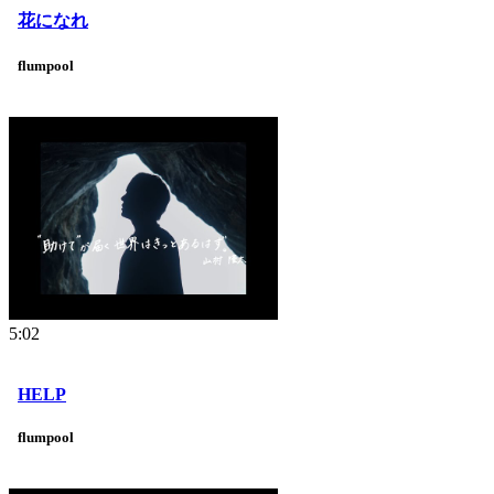
花になれ
flumpool
5:02
HELP
flumpool