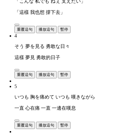
「こんな 私でも ねぇ 支えたい」
「這樣 我也想 撐下去」
重覆這句
播放這句
暫停
4
そう 夢を見る 勇敢な日々
這樣 夢見 勇敢的日子
重覆這句
播放這句
暫停
5
いつも 胸を痛めて いつも 嘆きながら
一直 心在痛 一直 一邊在嘆息
重覆這句
播放這句
暫停