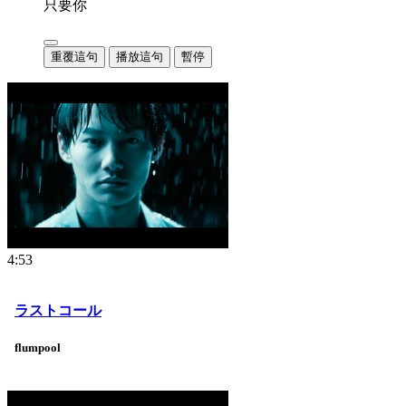
只要你
重覆這句
播放這句
暫停
4:53
ラストコール
flumpool