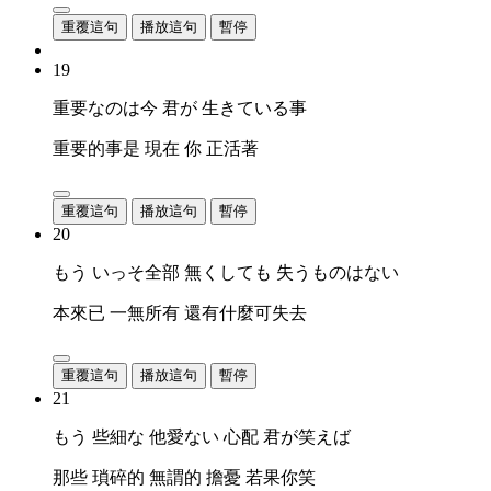
重覆這句
播放這句
暫停
19
重要なのは今 君が 生きている事
重要的事是 現在 你 正活著
重覆這句
播放這句
暫停
20
もう いっそ全部 無くしても 失うものはない
本來已 一無所有 還有什麼可失去
重覆這句
播放這句
暫停
21
もう 些細な 他愛ない 心配 君が笑えば
那些 瑣碎的 無謂的 擔憂 若果你笑