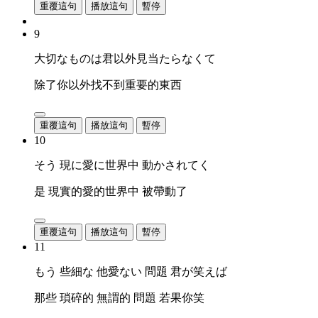
重覆這句
播放這句
暫停
9
大切なものは君以外見当たらなくて
除了你以外找不到重要的東西
重覆這句
播放這句
暫停
10
そう 現に愛に世界中 動かされてく
是 現實的愛的世界中 被帶動了
重覆這句
播放這句
暫停
11
もう 些細な 他愛ない 問題 君が笑えば
那些 瑣碎的 無謂的 問題 若果你笑