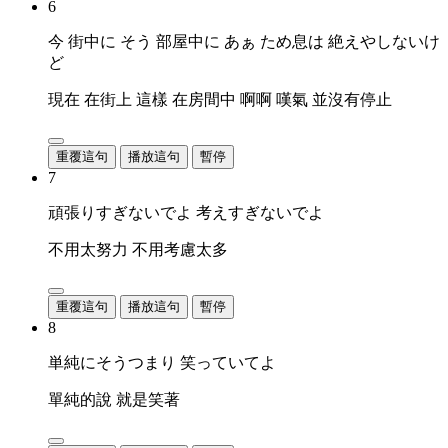
6
今 街中に そう 部屋中に あぁ ため息は 絶えやしないけ
ど
現在 在街上 這樣 在房間中 啊啊 嘆氣 並沒有停止
重覆這句
播放這句
暫停
7
頑張りすぎないでよ 考えすぎないでよ
不用太努力 不用考慮太多
重覆這句
播放這句
暫停
8
単純にそうつまり 笑っていてよ
單純的說 就是笑著