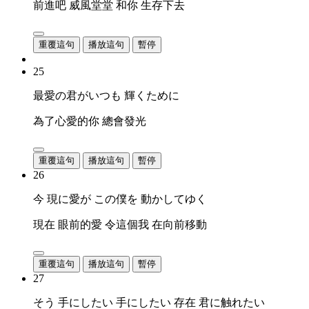
前進吧 威風堂堂 和你 生存下去
重覆這句
播放這句
暫停
25
最愛の君がいつも 輝くために
為了心愛的你 總會發光
重覆這句
播放這句
暫停
26
今 現に愛が この僕を 動かしてゆく
現在 眼前的愛 令這個我 在向前移動
重覆這句
播放這句
暫停
27
そう 手にしたい 手にしたい 存在 君に触れたい