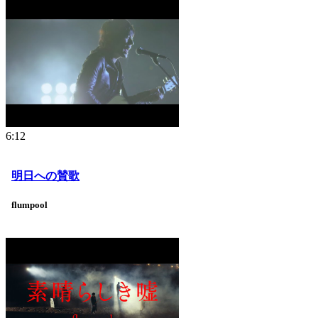
6:12
明日への賛歌
flumpool