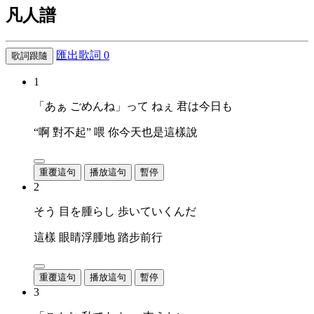
凡人譜
匯出歌詞
0
歌詞跟隨
1
「あぁ ごめんね」って ねぇ 君は今日も
“啊 對不起” 喂 你今天也是這樣說
重覆這句
播放這句
暫停
2
そう 目を腫らし 歩いていくんだ
這樣 眼睛浮腫地 踏步前行
重覆這句
播放這句
暫停
3