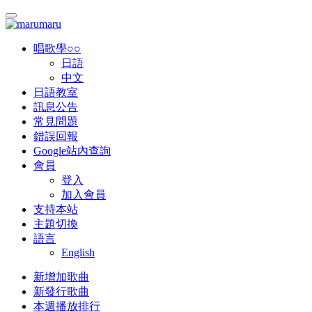
唱歌學○○
日語
中文
日語教室
訊息公告
常見問題
錯誤回報
Google站內查詢
會員
登入
加入會員
支持本站
主題切換
語言
English
新增加歌曲
新發行歌曲
本週播放排行