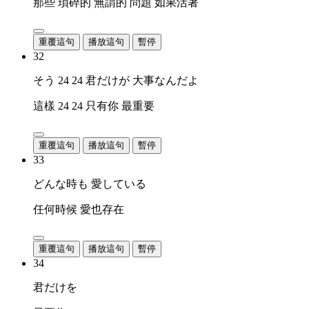
那些 瑣碎的 無謂的 問題 如果活著
重覆這句
播放這句
暫停
32
そう 24 24 君だけが 大事なんだよ
這樣 24 24 只有你 最重要
重覆這句
播放這句
暫停
33
どんな時も 愛している
任何時候 愛也存在
重覆這句
播放這句
暫停
34
君だけを