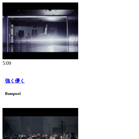
5:09
強く儚く
flumpool