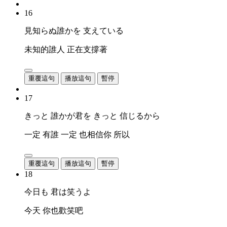
16
見知らぬ誰かを 支えている
未知的誰人 正在支撐著
重覆這句
播放這句
暫停
17
きっと 誰かが君を きっと 信じるから
一定 有誰 一定 也相信你 所以
重覆這句
播放這句
暫停
18
今日も 君は笑うよ
今天 你也歡笑吧