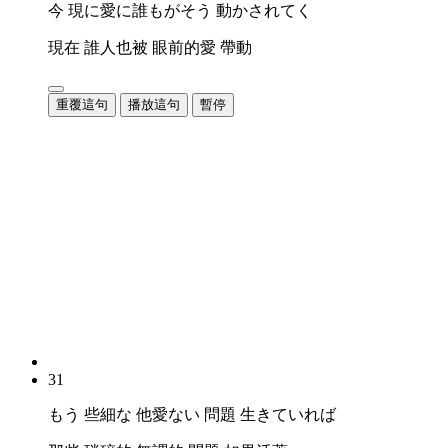
今 現に愛に誰もがそう 動かされてく
現在 誰人也被 眼前的愛 帶動
重覆這句
播放這句
暫停
31
もう 些細な 他愛ない 問題 生きていれば