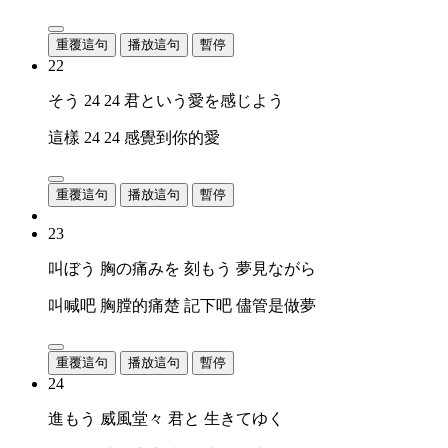
重覆這句
播放這句
暫停
22
そう 24 24 君という愛を感じよう
這樣 24 24 感覺到你的愛
重覆這句
播放這句
暫停
23
叫ぼう 胸の痛みを 刻もう 夢見ながら
叫喊吧 胸膛的痛楚 記下吧 儘管是做夢
重覆這句
播放這句
暫停
24
進もう 威風堂々 君と 生きてゆく