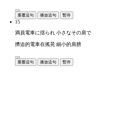
重覆這句
播放這句
暫停
15
満員電車に揺られ 小さなその肩で
擠迫的電車在搖晃 細小的肩膀
重覆這句
播放這句
暫停