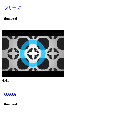
フリーズ
flumpool
4:41
OAOA
flumpool