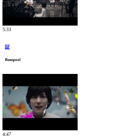
5:33
証
flumpool
4:47