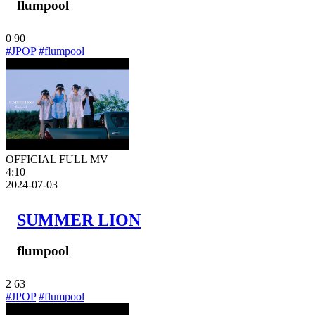
flumpool
0
90
#JPOP
#flumpool
OFFICIAL FULL MV
4:10
2024-07-03
SUMMER LION
flumpool
2
63
#JPOP
#flumpool