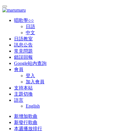
唱歌學○○
日語
中文
日語教室
訊息公告
常見問題
錯誤回報
Google站內查詢
會員
登入
加入會員
支持本站
主題切換
語言
English
新增加歌曲
新發行歌曲
本週播放排行