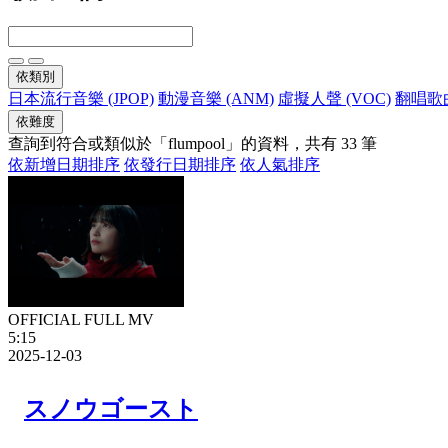
依類別
日本流行音樂 (JPOP)
動漫音樂 (ANM)
虛擬人聲 (VOC)
翻唱歌曲
依難度
查詢到符合或類似於「flumpool」的資料，共有 33 筆
依新增日期排序
依發行日期排序
依人氣排序
OFFICIAL FULL MV
5:15
2025-12-03
スノウゴースト