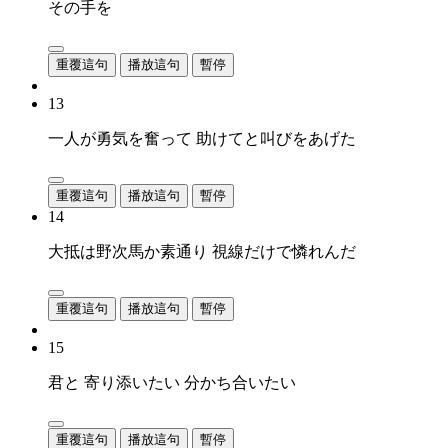
その手を
重覆這句
播放這句
暫停
13
一人が勇気を奮って 助けてと叫びをあげた
重覆這句
播放這句
暫停
14
大抵は野次馬か素通り 視線だけで憐れんだ
重覆這句
播放這句
暫停
15
君と 寄り添いたい 分かち合いたい
重覆這句
播放這句
暫停