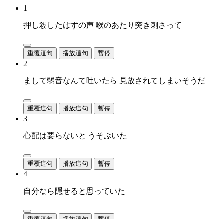
1
押し殺したはずの声 喉のあたり突き刺さって
重覆這句
播放這句
暫停
2
まして弱音なんて吐いたら 見放されてしまいそうだ
重覆這句
播放這句
暫停
3
心配は要らないと うそぶいた
重覆這句
播放這句
暫停
4
自分なら隠せると思っていた
重覆這句
播放這句
暫停