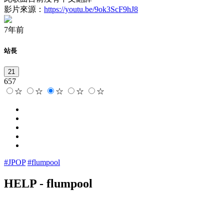
影片來源：
https://youtu.be/9ok3ScF9hJ8
7年前
站長
21
657
☆
☆
☆
☆
☆
#JPOP
#flumpool
HELP
-
flumpool