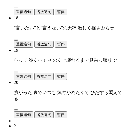
重覆這句
播放這句
暫停
18
“言いたい”と“言えない”の天秤 激しく揺さぶらせ
重覆這句
播放這句
暫停
19
心って 脆くって そのくせ壊れるまで見栄っ張りで
重覆這句
播放這句
暫停
20
強がった 裏でいつも 気付かれたくて ひたすら悶えて
る
重覆這句
播放這句
暫停
21