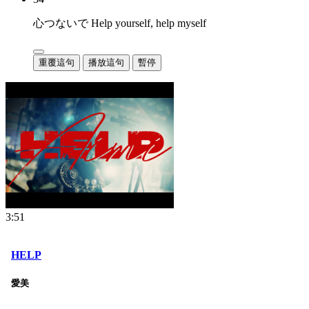
心つないで Help yourself, help myself
重覆這句
播放這句
暫停
3:51
HELP
愛美