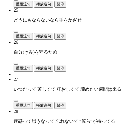
重覆這句
播放這句
暫停
25
どうにもならないなら手をかざせ
重覆這句
播放這句
暫停
26
自分(きみ)を守るため
重覆這句
播放這句
暫停
27
いつだって 苦しくて 狂おしくて 諦めたい瞬間は来る
重覆這句
播放這句
暫停
28
迷惑って思うなって 忘れないで “僕ら”が待ってる