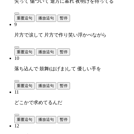
失って 傷ついて 途方に暮れ 夜明けを待ってる
重覆這句
播放這句
暫停
9
片方で涙して 片方で作り笑い浮かべながら
重覆這句
播放這句
暫停
10
落ち込んで 鼓舞(はげま)して 優しい手を
重覆這句
播放這句
暫停
11
どこかで求めてるんだ
重覆這句
播放這句
暫停
12