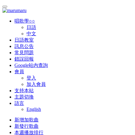
唱歌學○○
日語
中文
日語教室
訊息公告
常見問題
錯誤回報
Google站內查詢
會員
登入
加入會員
支持本站
主題切換
語言
English
新增加歌曲
新發行歌曲
本週播放排行