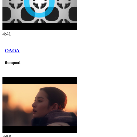
4:41
OAOA
flumpool
4:56