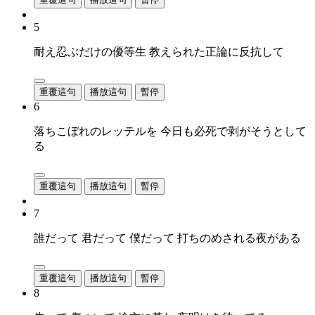
5
耐え忍ぶだけの優等生 教えられた正論に反抗して
重覆這句
播放這句
暫停
6
落ちこぼれのレッテルを 今日も必死で剥がそうとして
る
重覆這句
播放這句
暫停
7
誰だって 君だって 僕だって 打ちのめされる夜がある
重覆這句
播放這句
暫停
8