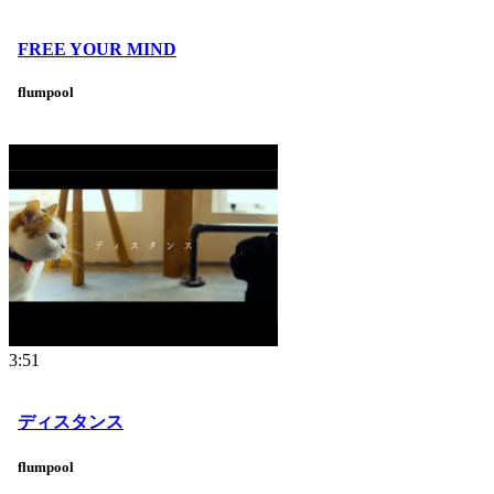
FREE YOUR MIND
flumpool
3:51
ディスタンス
flumpool