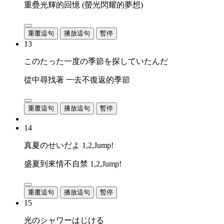
重疊光輝的回憶 (螢光閃耀的夢想)
重覆這句
播放這句
暫停
13
このたった一度の季節を探していたんだ
從中尋找著 一去不復返的季節
重覆這句
播放這句
暫停
14
真夏のせいだよ 1,2,Jump!
盛夏到來情不自禁 1,2,Jump!
重覆這句
播放這句
暫停
15
光のシャワーはじける