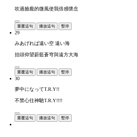
吹過臉龐的微風使我倍感懷念
重覆這句
播放這句
暫停
29
みあげれば遠い空 遠い海
抬頭仰望蔚藍蒼穹與遠方大海
重覆這句
播放這句
暫停
30
夢中になってT.R.Y!!
不禁心往神馳T.R.Y!!!!
重覆這句
播放這句
暫停