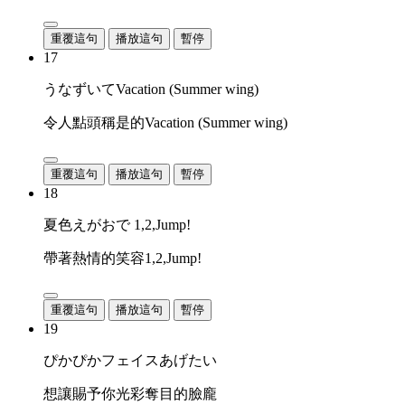
重覆這句
播放這句
暫停
17
うなずいてVacation (Summer wing)
令人點頭稱是的Vacation (Summer wing)
重覆這句
播放這句
暫停
18
夏色えがおで 1,2,Jump!
帶著熱情的笑容1,2,Jump!
重覆這句
播放這句
暫停
19
ぴかぴかフェイスあげたい
想讓賜予你光彩奪目的臉龐