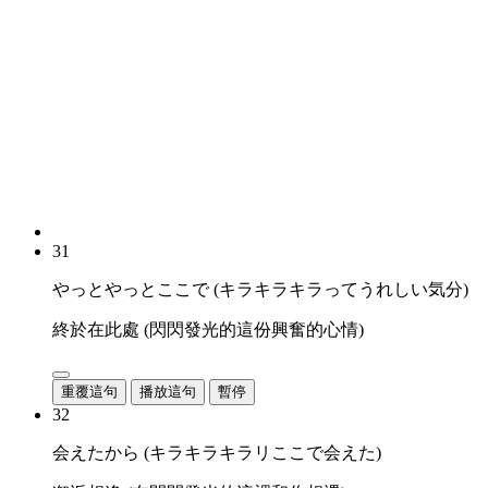
31
やっとやっとここで (キラキラキラってうれしい気分)
終於在此處 (閃閃發光的這份興奮的心情)
重覆這句
播放這句
暫停
32
会えたから (キラキラキラリここで会えた)