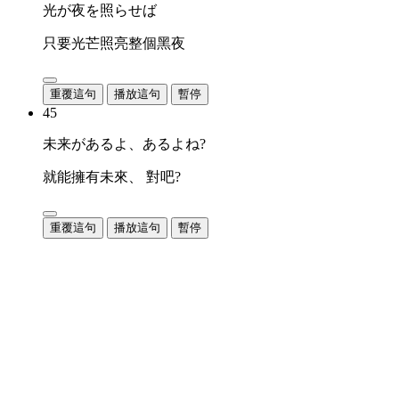
光が夜を照らせば
只要光芒照亮整個黑夜
重覆這句
播放這句
暫停
45
未来があるよ、あるよね?
就能擁有未來、 對吧?
重覆這句
播放這句
暫停