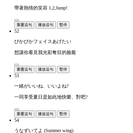
帶著熱情的笑容 1,2,Jump!
重覆這句
播放這句
暫停
52
ぴかぴかフェイスあげたい
想讓你看見我光彩奪目的臉龐
重覆這句
播放這句
暫停
53
一緒がいいね、いいよね?
一同享受夏日是如此地快樂、對吧?
重覆這句
播放這句
暫停
54
うなずいてよ (Summer wing)