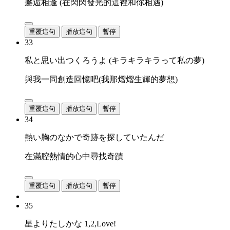
邂逅相逢 (在閃閃發光的這裡和你相遇)
重覆這句
播放這句
暫停
33
私と思い出つくろうよ (キラキラキラって私の夢)
與我一同創造回憶吧(我那熠熠生輝的夢想)
重覆這句
播放這句
暫停
34
熱い胸のなかで奇跡を探していたんだ
在滿腔熱情的心中尋找奇蹟
重覆這句
播放這句
暫停
35
星よりたしかな 1,2,Love!