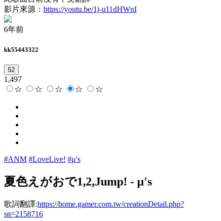
影片來源：
https://youtu.be/1j-u11dHWnI
6年前
kk55443322
52
1,497
☆
☆
☆
☆
☆
#ANM
#LoveLive!
#μ's
夏色えがおで1,2,Jump!
-
μ's
歌詞翻譯:
https://home.gamer.com.tw/creationDetail.php?
sn=2158716