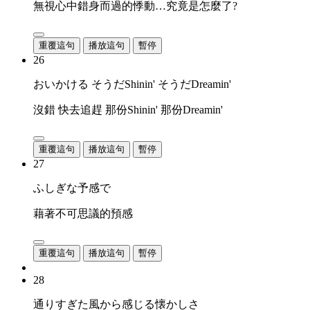
無視心中錯身而過的悸動…究竟是怎麼了?
重覆這句
播放這句
暫停
26
おいかける そうだShinin' そうだDreamin'
沒錯 快去追趕 那份Shinin' 那份Dreamin'
重覆這句
播放這句
暫停
27
ふしぎな予感で
藉著不可思議的預感
重覆這句
播放這句
暫停
28
通りすぎた風から感じる懐かしさ