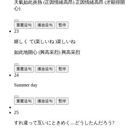
天氣如此炎熱 (正因情緒高昂) 正因情緒高昂 (才顯得開
心)
重覆這句
播放這句
暫停
23
嬉しく て(楽しいね )楽しいね
如此地開心 (興高采烈) 興高采烈
重覆這句
播放這句
暫停
24
Summer day
重覆這句
播放這句
暫停
25
すれ違って互いにときめく…どうしたんだろう?