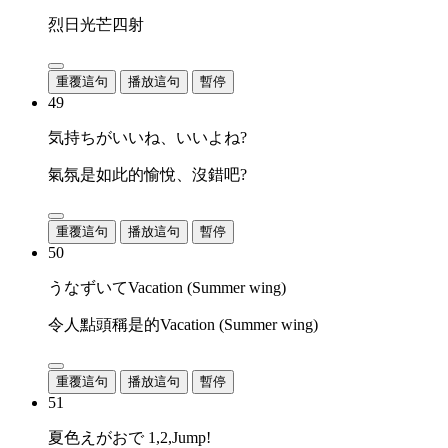
烈日光芒四射
重覆這句
播放這句
暫停
49
気持ちがいいね、いいよね?
氣氛是如此的愉悅、沒錯吧?
重覆這句
播放這句
暫停
50
うなずいてVacation (Summer wing)
令人點頭稱是的Vacation (Summer wing)
重覆這句
播放這句
暫停
51
夏色えがおで 1,2,Jump!