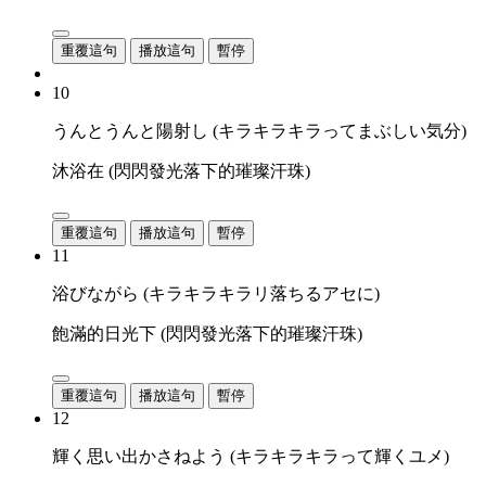
重覆這句
播放這句
暫停
10
うんとうんと陽射し (キラキラキラってまぶしい気分)
沐浴在 (閃閃發光落下的璀璨汗珠)
重覆這句
播放這句
暫停
11
浴びながら (キラキラキラリ落ちるアセに)
飽滿的日光下 (閃閃發光落下的璀璨汗珠)
重覆這句
播放這句
暫停
12
輝く思い出かさねよう (キラキラキラって輝くユメ)