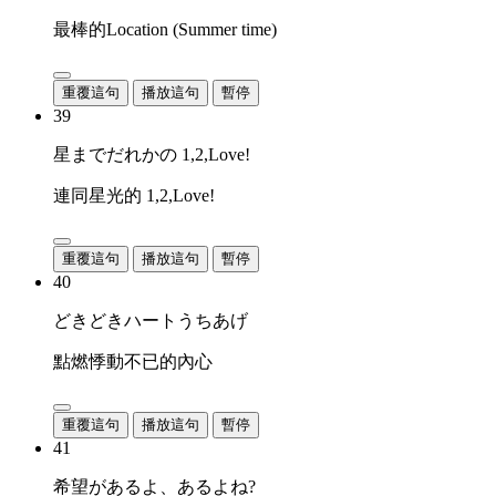
最棒的Location (Summer time)
重覆這句
播放這句
暫停
39
星までだれかの 1,2,Love!
連同星光的 1,2,Love!
重覆這句
播放這句
暫停
40
どきどきハートうちあげ
點燃悸動不已的內心
重覆這句
播放這句
暫停
41
希望があるよ、あるよね?