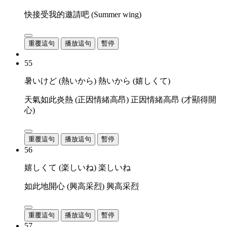
快接受我的邀請吧 (Summer wing)
重覆這句
播放這句
暫停
55
暑いけど (熱いから) 熱いから (嬉しくて)
天氣如此炎熱 (正因情緒高昂) 正因情緒高昂 (才顯得開
心)
重覆這句
播放這句
暫停
56
嬉しくて (楽しいね) 楽しいね
如此地開心 (興高采烈) 興高采烈
重覆這句
播放這句
暫停
57