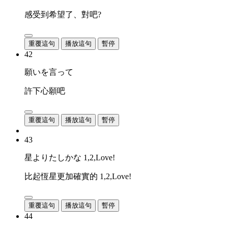
感受到希望了、對吧?
重覆這句
播放這句
暫停
42
願いを言って
許下心願吧
重覆這句
播放這句
暫停
43
星よりたしかな 1,2,Love!
比起恆星更加確實的 1,2,Love!
重覆這句
播放這句
暫停
44