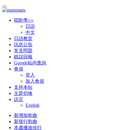
唱歌學○○
日語
中文
日語教室
訊息公告
常見問題
錯誤回報
Google站內查詢
會員
登入
加入會員
支持本站
主題切換
語言
English
新增加歌曲
新發行歌曲
本週播放排行