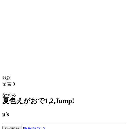
歌詞
留言
0
なついろ
夏色
えがおで1,2,Jump!
μ's
匯出歌詞
2