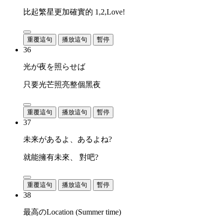
比起繁星更加確實的 1,2,Love!
重覆這句
播放這句
暫停
36
光が夜を照らせば
只要光芒照亮整個黑夜
重覆這句
播放這句
暫停
37
未来があるよ、あるよね?
就能擁有未來、 對吧?
重覆這句
播放這句
暫停
38
最高のLocation (Summer time)