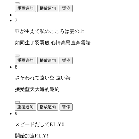
重覆這句
播放這句
暫停
7
羽が生えて私のこころは雲の上
如同生了羽翼般 心情高昂直奔雲端
重覆這句
播放這句
暫停
8
さそわれて遠い空 遠い海
接受藍天大海的邀約
重覆這句
播放這句
暫停
9
スピードだしてF.L.Y!!
開始加速F.L.Y!!