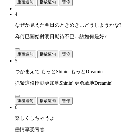
重覆這句
播放這句
暫停
4
なぜか見えた明日のときめき…どうしようかな?
為何已開始對明日期待不已…該如何是好?
重覆這句
播放這句
暫停
5
つかまえて もっとShinin' もっとDreamin'
抓緊這份悸動更加地Shinin' 更勇敢地Dreamin'
重覆這句
播放這句
暫停
6
楽しくしちゃうよ
盡情享受青春