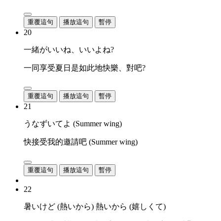
重覆這句
播放這句
暫停
20
一緒がいいね、いいよね?
一同享受夏日是如此地快樂、對吧?
重覆這句
播放這句
暫停
21
うなずいてよ (Summer wing)
快接受我的邀請吧 (Summer wing)
重覆這句
播放這句
暫停
22
暑いけど (熱いから) 熱いから (嬉しくて)