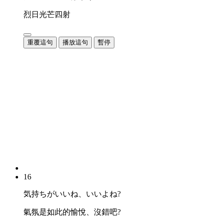
烈日光芒四射
重覆這句
播放這句
暫停
16
気持ちがいいね、いいよね?
氣氛是如此的愉悅、沒錯吧?