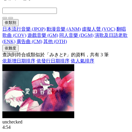
依類別
日本流行音樂 (JPOP)
動漫音樂 (ANM)
虛擬人聲 (VOC)
翻唱
歌曲 (COV)
遊戲音樂 (GM)
同人音樂 (DGM)
演歌及日語老歌
(ENK)
廣告曲 (CM)
其他 (OTH)
依難度
查詢到符合或類似於「みきとP」的資料，共有 3 筆
依新增日期排序
依發行日期排序
依人氣排序
unchecked
4:54