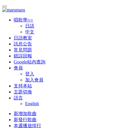
唱歌學○○
日語
中文
日語教室
訊息公告
常見問題
錯誤回報
Google站內查詢
會員
登入
加入會員
支持本站
主題切換
語言
English
新增加歌曲
新發行歌曲
本週播放排行