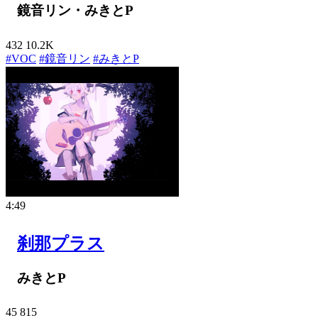
鏡音リン・みきとP
432
10.2K
#VOC
#鏡音リン
#みきとP
4:49
刹那プラス
みきとP
45
815