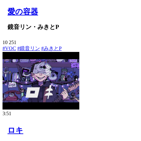
愛の容器
鏡音リン・みきとP
10
251
#VOC
#鏡音リン
#みきとP
3:51
ロキ