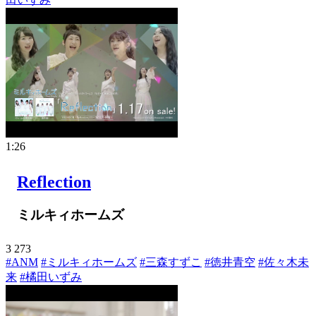
1:26
Reflection
ミルキィホームズ
3
273
#ANM
#ミルキィホームズ
#三森すずこ
#徳井青空
#佐々木未
来
#橘田いずみ