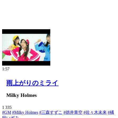
1:57
雨上がりのミライ
Milky Holmes
1
335
#GM
#Milky Holmes
#三森すずこ
#徳井青空
#佐々木未来
#橘
田いずみ