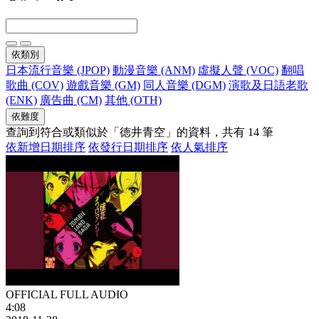
依類別
日本流行音樂 (JPOP)
動漫音樂 (ANM)
虛擬人聲 (VOC)
翻唱
歌曲 (COV)
遊戲音樂 (GM)
同人音樂 (DGM)
演歌及日語老歌
(ENK)
廣告曲 (CM)
其他 (OTH)
依難度
查詢到符合或類似於「徳井青空」的資料，共有 14 筆
依新增日期排序
依發行日期排序
依人氣排序
OFFICIAL FULL AUDIO
4:08