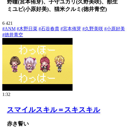
野瞳(宮本侑芽)、子守ユカリ(久野美咲)、獣生
ミユビ(小原好美)、猫米クルミ(徳井青空)
6
421
#ANM
#木野日菜
#石谷春貴
#宮本侑芽
#久野美咲
#小原好美
#徳井青空
1:32
スマイルスキル＝スキスキル
赤き誓い