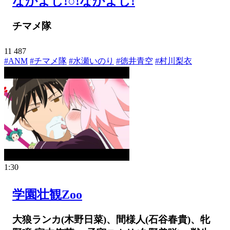
なかよし!○!なかよし!
チマメ隊
11
487
#ANM
#チマメ隊
#水瀬いのり
#徳井青空
#村川梨衣
1:30
学園壮観Zoo
大狼ランカ(木野日菜)、間様人(石谷春貴)、牝