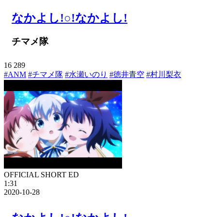
なかよし!○!なかよし!
チマメ隊
16
289
#ANM
#チマメ隊
#水瀬いのり
#徳井青空
#村川梨衣
OFFICIAL SHORT ED
1:31
2020-10-28