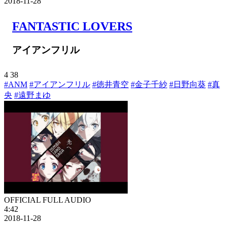
2018-11-28
FANTASTIC LOVERS
アイアンフリル
4
38
#ANM
#アイアンフリル
#徳井青空
#金子千紗
#日野向葵
#真
央
#遠野まゆ
OFFICIAL FULL AUDIO
4:42
2018-11-28