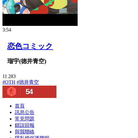
3:54
恋色コミック
瑠宇(徳井青空)
11
283
#OTH
#徳井青空
54
首頁
訊息公告
常見問題
錯誤回報
與我聯絡