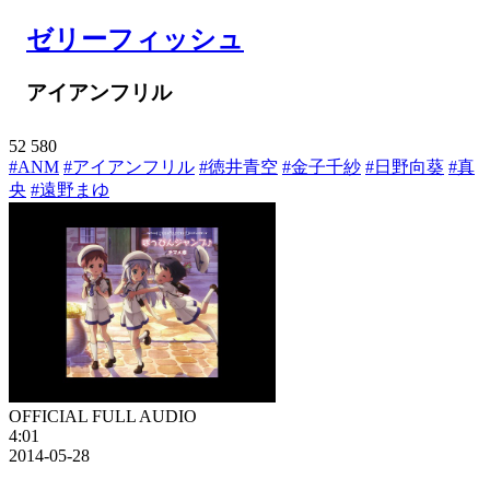
ゼリーフィッシュ
アイアンフリル
52
580
#ANM
#アイアンフリル
#徳井青空
#金子千紗
#日野向葵
#真
央
#遠野まゆ
OFFICIAL FULL AUDIO
4:01
2014-05-28