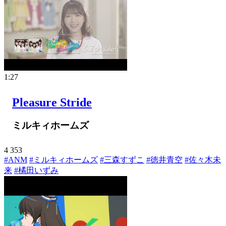
1:27
Pleasure Stride
ミルキィホームズ
4
353
#ANM
#ミルキィホームズ
#三森すずこ
#徳井青空
#佐々木未
来
#橘田いずみ