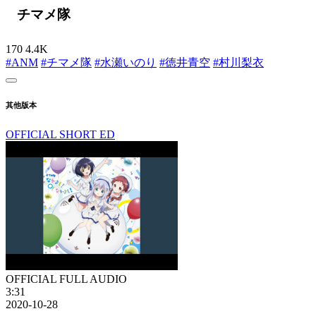
チマメ隊
170
4.4K
#ANM
#チマメ隊
#水瀬いのり
#徳井青空
#村川梨衣
其他版本
OFFICIAL SHORT ED
OFFICIAL FULL AUDIO
3:31
2020-10-28