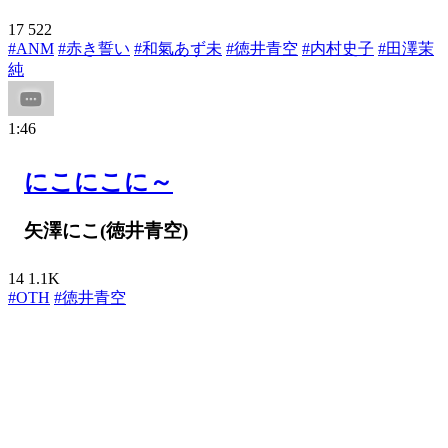
17
522
#ANM
#赤き誓い
#和氣あず未
#徳井青空
#内村史子
#田澤茉
純
1:46
にこにこに～
矢澤にこ(徳井青空)
14
1.1K
#OTH
#徳井青空