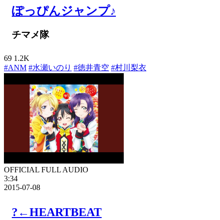
ぽっぴんジャンプ♪
チマメ隊
69
1.2K
#ANM
#水瀬いのり
#徳井青空
#村川梨衣
OFFICIAL FULL AUDIO
3:34
2015-07-08
?←HEARTBEAT