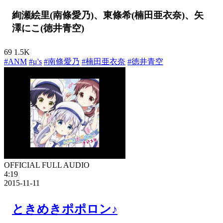
絢瀬絵里(南條愛乃)、東條希(楠田亜衣奈)、矢
澤にこ(徳井青空)
69
1.5K
#ANM
#μ's
#南條愛乃
#楠田亜衣奈
#徳井青空
OFFICIAL FULL AUDIO
4:19
2015-11-11
ときめきポポロン♪