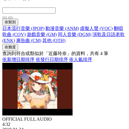
依類別
日本流行音樂 (JPOP)
動漫音樂 (ANM)
虛擬人聲 (VOC)
翻唱
歌曲 (COV)
遊戲音樂 (GM)
同人音樂 (DGM)
演歌及日語老歌
(ENK)
廣告曲 (CM)
其他 (OTH)
依難度
查詢到符合或類似於「近藤玲奈」的資料，共有 4 筆
依新增日期排序
依發行日期排序
依人氣排序
OFFICIAL FULL AUDIO
4:32