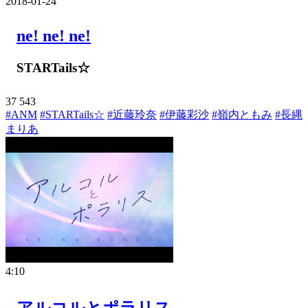
2018-01-24
ne! ne! ne!
STARTails☆
37
543
#ANM
#STARTails☆
#近藤玲奈
#伊藤彩沙
#嶺内ともみ
#長縄
まりあ
4:10
アルコルとポラリス