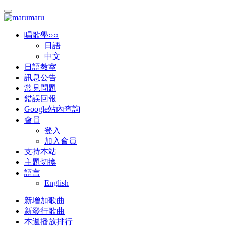
唱歌學○○
日語
中文
日語教室
訊息公告
常見問題
錯誤回報
Google站內查詢
會員
登入
加入會員
支持本站
主題切換
語言
English
新增加歌曲
新發行歌曲
本週播放排行