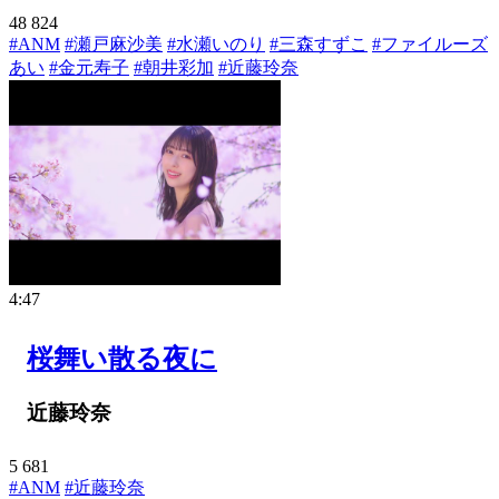
48
824
#ANM
#瀬戸麻沙美
#水瀬いのり
#三森すずこ
#ファイルーズ
あい
#金元寿子
#朝井彩加
#近藤玲奈
4:47
桜舞い散る夜に
近藤玲奈
5
681
#ANM
#近藤玲奈