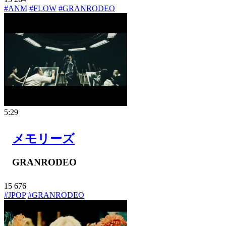
#ANM
#FLOW
#GRANRODEO
5:29
メモリーズ
GRANRODEO
15
676
#JPOP
#GRANRODEO