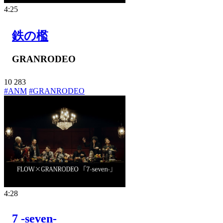
4:25
鉄の檻
GRANRODEO
10
283
#ANM
#GRANRODEO
4:28
7 -seven-