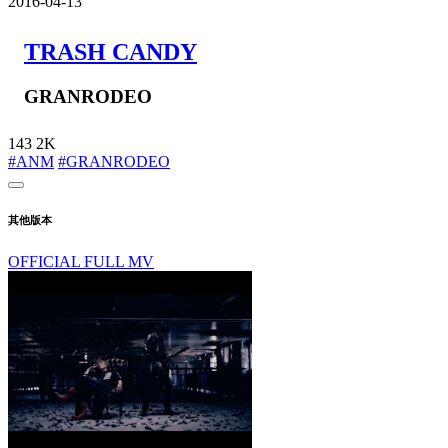
2016-04-13
TRASH CANDY
GRANRODEO
143
2K
#ANM
#GRANRODEO
其他版本
OFFICIAL FULL MV