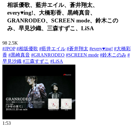
相坂優歌、藍井エイル、蒼井翔太、
every♥ing!、大橋彩香、黒崎真音、
GRANRODEO、SCREEN mode、鈴木この
み、早見沙織、三森すずこ、LiSA
98
2.5K
#JPOP
#相坂優歌
#藍井エイル
#蒼井翔太
#every♥ing!
#大橋彩
香
#黒崎真音
#GRANRODEO
#SCREEN mode
#鈴木このみ
#
早見沙織
#三森すずこ
#LiSA
1:53