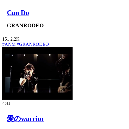
Can Do
GRANRODEO
151
2.2K
#ANM
#GRANRODEO
4:41
愛のwarrior