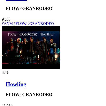
FLOW×GRANRODEO
9
258
#ANM
#FLOW
#GRANRODEO
4:41
Howling
FLOW×GRANRODEO
13
264