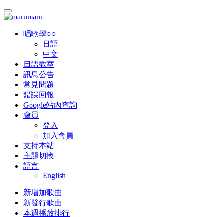
唱歌學○○
日語
中文
日語教室
訊息公告
常見問題
錯誤回報
Google站內查詢
會員
登入
加入會員
支持本站
主題切換
語言
English
新增加歌曲
新發行歌曲
本週播放排行