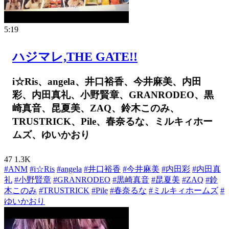
5:19
ハジマレ,THE GATE!!
i☆Ris、angela、井口裕香、今井麻美、内田
彩、内田真礼、小野賢章、GRANRODEO、黒
崎真音、昆夏美、ZAQ、鈴木このみ、
TRUSTRICK、Pile、春奈るな、ミルキィホー
ムズ、ゆいかおり
47
1.3K
#ANM
#i☆Ris
#angela
#井口裕香
#今井麻美
#内田彩
#内田真
礼
#小野賢章
#GRANRODEO
#黒崎真音
#昆夏美
#ZAQ
#鈴
木このみ
#TRUSTRICK
#Pile
#春奈るな
#ミルキィホームズ
#
ゆいかおり