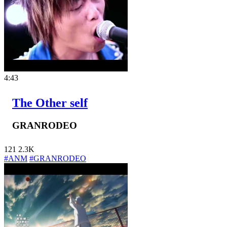
4:43
The Other self
GRANRODEO
121
2.3K
#ANM
#GRANRODEO