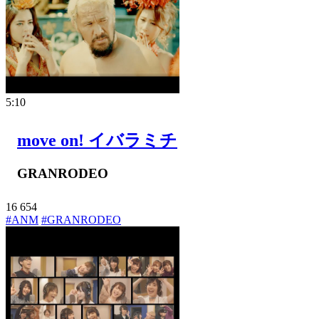
5:10
move on! イバラミチ
GRANRODEO
16
654
#ANM
#GRANRODEO