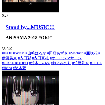
6:27
Stand by...MUSIC!!!
ANISAMA 2018 “OK!”
38
940
#JPOP
#SideM
#山崎はるか
#田所あずさ
#Machico
#亜咲花
#
伊藤美来
#内田彩
#内田真礼
#オーイシマサヨシ
#GRANRODEO
#鈴木このみ
#鈴木みのり
#竹達彩奈
#TRUE
#fhána
#悠木碧