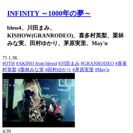
INFINITY ～1000年の夢～
bless4、川田まみ、
KISHOW(GRANRODEO)、喜多村英梨、栗林
みな実、田村ゆかり、茅原実里、May'n
75
1.3K
#OTH
#AKINO from bless4
#川田まみ
#GRANRODEO
#喜多
村英梨
#栗林みな­実
#田村ゆかり
#茅原実里
#May'n
4:39