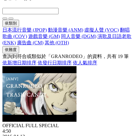
依類別
日本流行音樂 (JPOP)
動漫音樂 (ANM)
虛擬人聲 (VOC)
翻唱
歌曲 (COV)
遊戲音樂 (GM)
同人音樂 (DGM)
演歌及日語老歌
(ENK)
廣告曲 (CM)
其他 (OTH)
依難度
查詢到符合或類似於「GRANRODEO」的資料，共有 19 筆
依新增日期排序
依發行日期排序
依人氣排序
OFFICIAL FULL SPECIAL
4:50